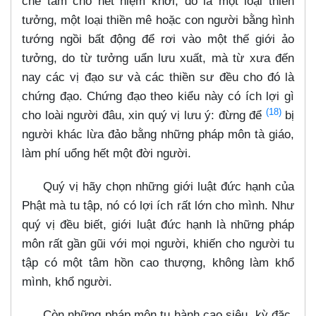
chế tâm cho hết niệm khởi, đó là một loại thiền
tưởng, một loại thiền mê hoặc con người bằng hình
tướng ngồi bất động để rơi vào một thế giới ảo
tưởng, do từ tưởng uẩn lưu xuất, mà từ xưa đến
nay các vị đạo sư và các thiền sư đều cho đó là
chứng đạo. Chứng đạo theo kiểu này có ích lợi gì
(18)
cho loài người đâu, xin quý vị lưu ý: đừng để
bị
người khác lừa đảo bằng những pháp môn tà giáo,
làm phí uổng hết một đời người.
Quý vị hãy chọn những giới luật đức hạnh của
Phật mà tu tập, nó có lợi ích rất lớn cho mình. Như
quý vị đều biết, giới luật đức hạnh là những pháp
môn rất gần gũi với mọi người, khiến cho người tu
tập có một tâm hồn cao thượng, không làm khổ
mình, khổ người.
Còn những pháp môn tu hành cao siêu, kỳ đặc,