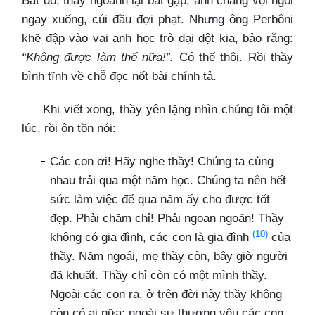
Bất đồ, thầy ngoảnh lại bắt gặp, anh chàng vội ngồi
ngay xuống, cúi đầu đợi phạt. Nhưng ông Perbôni
khẽ đập vào vai anh học trò dại dột kia, bảo rằng:
“Không được làm thế nữa!”.
Có thế thôi. Rồi thầy
bình tĩnh về chỗ đọc nốt bài chính tả.
Khi viết xong, thầy yên lặng nhìn chúng tôi một
lúc, rồi ôn tồn nói:
Các con ơi! Hãy nghe thầy! Chúng ta cùng
nhau trải qua một năm học. Chúng ta nên hết
sức làm việc để qua năm ấy cho được tốt
đẹp. Phải chăm chỉ! Phải ngoan ngoãn! Thầy
(10)
không có gia đình, các con là gia đình
của
thầy. Năm ngoái, mẹ thầy còn, bây giờ người
đã khuất. Thầy chỉ còn có một mình thầy.
Ngoài các con ra, ở trên đời này thầy không
còn có ai nữa; ngoài sự thương yêu các con,