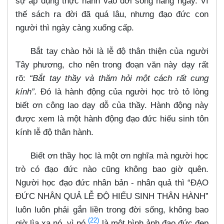
sự áp dụng thực hành vào đời sống hằng ngày. Vì
thế sách ra đời đã quá lâu, nhưng đạo đức con
người thì ngày càng xuống cấp.
Bắt tay chào hỏi là lễ độ thân thiện của người
Tây phương, cho nên trong đoạn văn này dạy rất
rõ:
“Bắt tay thầy và thăm hỏi một cách rất cung
kính”.
Đó là hành động của người học trò tỏ lòng
biết ơn công lao dạy dỗ của thầy. Hành động này
được xem là một hành động đạo đức hiếu sinh tôn
kính lễ độ thân hành.
Biết ơn thầy học là một ơn nghĩa mà người học
trò có đạo đức nào cũng không bao giờ quên.
Người học đạo đức nhân bản - nhân quả thì “ĐẠO
ĐỨC NHÂN QUẢ LỄ ĐỘ HIẾU SINH THÂN HÀNH”
luôn luôn phải gắn liền trong đời sống, không bao
(22)
giờ lìa xa nó, vì nó
là một hình ảnh đạo đức đẹp