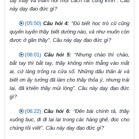
tay thầy và thăm hỏi một cách rất cung kính”. Câu
này dạy đạo đức gì?
(05:50)
Câu hỏi 4:
“Đủ biết học trò cũ cũng
quyến luyến thầy biết dường nào, và như muốn còn
được ở gần thầy”. Câu này dạy đạo đức gì?
(06:01)
Câu hỏi 5:
“Nhưng chào thì chào,
bắt tay thì bắt tay, thầy không nhìn thẳng vào mắt
ai, cứ lảng trông ra cửa sổ. Những dấu thân ái và
biết ơn ấy tưởng đã làm cho thầy thỏa ý, nhưng trái
lại, đã khiến thầy mủi lòng”. Câu này dạy đạo đức
gì?
(06:22)
Câu hỏi 6:
“Đến bài chính tả, thầy
xuống bục, đi đi lại lại trong các hàng ghế, đọc cho
chúng tôi viết”. Câu này dạy đạo đức gì?