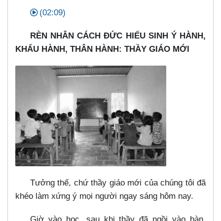
(02:09)
RÈN NHÂN CÁCH ĐỨC HIẾU SINH Ý HÀNH,
KHẨU HÀNH, THÂN HÀNH: THẦY GIÁO MỚI
Tưởng thế, chứ thầy giáo mới của chúng tôi đã
khéo làm xứng ý mọi người ngay sáng hôm nay.
Giờ vào học, sau khi thầy đã ngồi vào bàn,