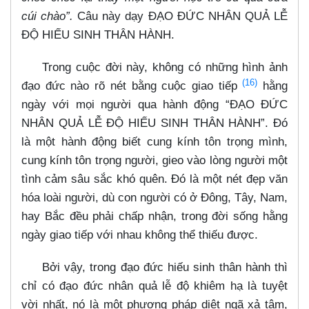
cúi chào”.
Câu này dạy ĐẠO ĐỨC NHÂN QUẢ LỄ
ĐỘ HIẾU SINH THÂN HÀNH.
Trong cuộc đời này, không có những hình ảnh
(16)
đạo đức nào rõ nét bằng cuộc giao tiếp
hằng
ngày với mọi người qua hành động “ĐẠO ĐỨC
NHÂN QUẢ LỄ ĐỘ HIẾU SINH THÂN HÀNH”. Đó
là một hành động biết cung kính tôn trọng mình,
cung kính tôn trọng người, gieo vào lòng người một
tình cảm sâu sắc khó quên. Đó là một nét đẹp văn
hóa loài người, dù con người có ở Đông, Tây, Nam,
hay Bắc đều phải chấp nhận, trong đời sống hằng
ngày giao tiếp với nhau không thể thiếu được.
Bởi vậy, trong đạo đức hiếu sinh thân hành thì
chỉ có đạo đức nhân quả lễ độ khiêm hạ là tuyệt
vời nhất, nó là một phương pháp diệt ngã xả tâm,