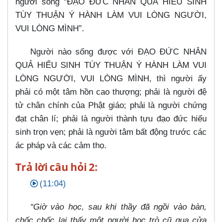
người sống “ĐẠO ĐỨC NHÂN QUẢ HIẾU SINH
TÙY THUẬN Ý HÀNH LÀM VUI LÒNG NGƯỜI,
VUI LÒNG MÌNH”.
Người nào sống được với ĐẠO ĐỨC NHÂN
QUẢ HIẾU SINH TÙY THUẬN Ý HÀNH LÀM VUI
LÒNG NGƯỜI, VUI LÒNG MÌNH, thì người ấy
phải có một tâm hồn cao thượng; phải là người đệ
tử chân chính của Phật giáo; phải là người chứng
đạt chân lí; phải là người thành tựu đạo đức hiếu
sinh trọn vẹn; phải là người tâm bất động trước các
ác pháp và các cảm thọ.
Trả lời câu hỏi 2:
(11:04)
“Giờ vào học, sau khi thầy đã ngồi vào bàn,
chốc chốc lại thấy một người học trò cũ qua cửa