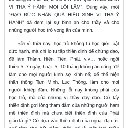
VỊ THA Ý HÀNH MỌI LỖI LẦM”. Đúng vậy, một
“ĐẠO ĐỨC NHÂN QUẢ HIẾU SINH VỊ THA Ý
HÀNH” đã đem lại sự bình an cho thầy và cho
những người học trò vong ân của mình.
Bởi vì thời nay, học trò không tu học giới luật
đức hạnh, mà chỉ lo tu tập thiền định để chứng đạo,
để làm Thánh, Hiền, Tiên, Phật, v.v…​ hoặc ngồi
thiền 5, 7 ngày, hoặc 5, 10 tháng không ăn uống, để
làm cho mọi người kinh sợ kính nể; để thể hiện
thần thông Tam Minh, Lục Thông, làm cho mọi
người khiếp đảm. Những lỗi này không phải của
học trò, mà của những vị thầy dạy đạo. Cứ lấy
thiền định gợi lòng tham đắm của những người ham
mê thiền định mà chưa biết thiền định của Phật
giáo là gì? Cứ dựa vào thiền định của ngoại đạo ức