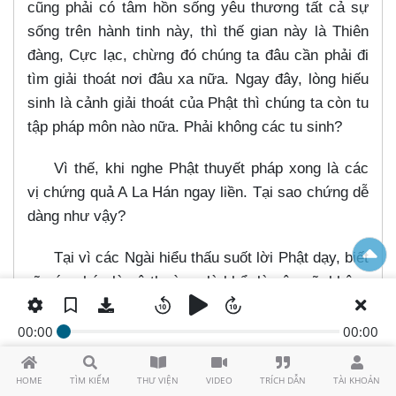
cũng phải có tâm hồn sống yêu thương tất cả sự
sống trên hành tinh này, thì thế gian này là Thiên
đàng, Cực lạc, chừng đó chúng ta đâu cần phải đi
tìm giải thoát nơi đâu xa nữa. Ngay đây, lòng hiếu
sinh là cảnh giải thoát của Phật thì chúng ta còn tu
tập pháp môn nào nữa. Phải không các tu sinh?
Vì thế, khi nghe Phật thuyết pháp xong là các
vị chứng quả A La Hán ngay liền. Tại sao chứng dễ
dàng như vậy?
Tại vì các Ngài hiểu thấu suốt lời Phật dạy, biết
rõ các pháp là vô thường, là khổ, là vô ngã, không
có pháp nào là của các Ngài cả. Cho nên các Ngài
hiểu rõ câu: “Không có pháp nào là ta, là của ta, là
00:00
00:00
bản ngã của ta”. Như vậy trên đời này còn pháp
nào là thường hằng đâu. Các Ngài còn hiểu rõ:
HOME
TÌM KIẾM
THƯ VIỆN
VIDEO
TRÍCH DẪN
TÀI KHOẢN