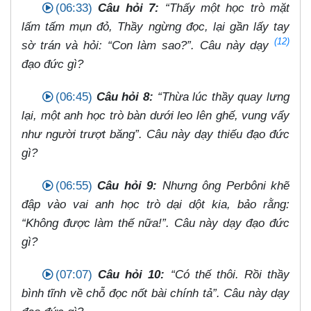
(06:33)
Câu hỏi 7:
“Thấy một học trò mặt
lấm tấm mụn đỏ, Thầy ngừng đọc, lại gần lấy tay
(12)
sờ trán và hỏi: “Con làm sao?”. Câu này dạy
đạo đức gì?
(06:45)
Câu hỏi 8:
“Thừa lúc thầy quay lưng
lại, một anh học trò bàn dưới leo lên ghế, vung vẩy
như người trượt băng”. Câu này dạy thiếu đạo đức
gì?
(06:55)
Câu hỏi 9:
Nhưng ông Perbôni khẽ
đập vào vai anh học trò dại dột kia, bảo rằng:
“Không được làm thế nữa!”. Câu này dạy đạo đức
gì?
(07:07)
Câu hỏi 10:
“Có thế thôi. Rồi thầy
bình tĩnh về chỗ đọc nốt bài chính tả”. Câu này dạy