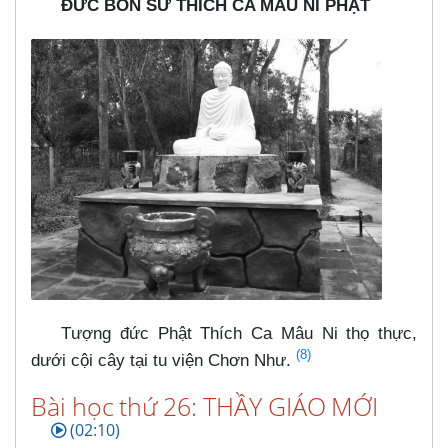
ĐỨC BỔN SƯ THÍCH CA MÂU NI PHẬT
Tượng đức Phật Thích Ca Mâu Ni thọ thực,
(8)
dưới cội cây tại tu viện Chơn Như.
Bài học thứ 26: THẦY GIÁO MỚI
(02:10)