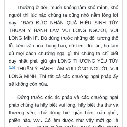
Thường ở đời, muốn không làm khổ mình, khổ
người thì lúc nào chúng ta cũng nhớ nằm lòng lời
dạy: “ĐẠO ĐỨC NHÂN QUẢ HIẾU SINH TÙY
THUẬN Ý HÀNH LÀM VUI LÒNG NGƯỜI, VUI
LÒNG MÌNH”. Dù đứng trước những đối tượng thô
lỗ, kém văn hóa, hung bạo, dữ tợn, độc ác, họ làm
đủ mọi cách chướng ngại gì thì chúng ta chỉ biết
duy nhất phải giữ gìn LÒNG THƯƠNG YÊU TÙY
(15)
THUẬN Ý HÀNH LÀM VUI LÒNG NGƯỜI, VUI
LÒNG MÌNH. Thì tất cả các chướng ngại pháp ấy
sẽ không còn nữa.
Đứng trước các ác pháp và các chướng ngại
pháp chúng ta hãy biết vui lòng, hãy biết tha thứ và
thương yêu, chứ đừng biết giận hờn, oán ghét,
phiền não, v.v.. Có làm được như vậy mới gọi là