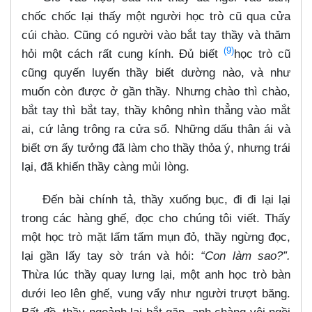
chốc chốc lại thấy một người học trò cũ qua cửa
cúi chào. Cũng có người vào bắt tay thầy và thăm
(9)
hỏi một cách rất cung kính. Đủ biết
học trò cũ
cũng quyến luyến thầy biết dường nào, và như
muốn còn được ở gần thầy. Nhưng chào thì chào,
bắt tay thì bắt tay, thầy không nhìn thẳng vào mắt
ai, cứ lảng trông ra cửa sổ. Những dấu thân ái và
biết ơn ấy tưởng đã làm cho thầy thỏa ý, nhưng trái
lại, đã khiến thầy càng mủi lòng.
Đến bài chính tả, thầy xuống bục, đi đi lại lại
trong các hàng ghế, đọc cho chúng tôi viết. Thấy
một học trò mặt lấm tấm mụn đỏ, thầy ngừng đọc,
lại gần lấy tay sờ trán và hỏi:
“Con làm sao?”.
Thừa lúc thầy quay lưng lại, một anh học trò bàn
dưới leo lên ghế, vung vẩy như người trượt băng.