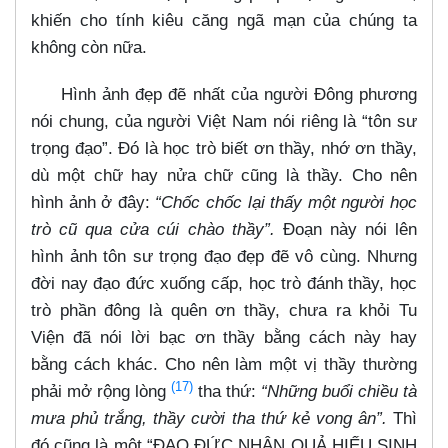
khiến cho tính kiêu căng ngã mạn của chúng ta
không còn nữa.
Hình ảnh đẹp đẽ nhất của người Đông phương
nói chung, của người Việt Nam nói riêng là “tôn sư
trọng đạo”. Đó là học trò biết ơn thầy, nhớ ơn thầy,
dù một chữ hay nửa chữ cũng là thầy. Cho nên
hình ảnh ở đây:
“Chốc chốc lại thấy một người học
trò cũ qua cửa cúi chào thầy”.
Đoạn này nói lên
hình ảnh tôn sư trọng đạo đẹp đẽ vô cùng. Nhưng
đời nay đạo đức xuống cấp, học trò đánh thầy, học
trò phần đông là quên ơn thầy, chưa ra khỏi Tu
Viện đã nói lời bạc ơn thầy bằng cách này hay
bằng cách khác. Cho nên làm một vị thầy thường
(17)
phải mở rộng lòng
tha thứ:
“Những buổi chiều tà
mưa phủ trắng, thầy cười tha thứ kẻ vong ân”.
Thì
đó cũng là một “ĐẠO ĐỨC NHÂN QUẢ HIẾU SINH