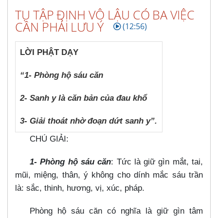
TU TẬP ĐỊNH VÔ LẬU CÓ BA VIỆC
CẦN PHẢI LƯU Ý
(12:56)
LỜI PHẬT DẠY
“1- Phòng hộ sáu căn
2- Sanh y là căn bản của đau khổ
3- Giải thoát nhờ đoạn dứt sanh y”.
CHÚ GIẢI:
1- Phòng hộ sáu căn
: Tức là giữ gìn mắt, tai,
mũi, miệng, thân, ý không cho dính mắc sáu trần
là: sắc, thinh, hương, vị, xúc, pháp.
Phòng hộ sáu căn có nghĩa là giữ gìn tâm