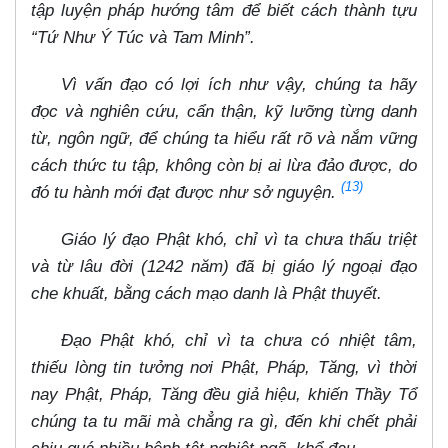
tập luyện pháp hướng tâm để biết cách thành tựu
“Tứ Như Ý Túc và Tam Minh”.
Vì vấn đạo có lợi ích như vậy, chúng ta hãy
đọc và nghiên cứu, cẩn thận, kỹ lưỡng từng danh
từ, ngôn ngữ, để chúng ta hiểu rất rõ và nắm vững
cách thức tu tập, không còn bị ai lừa đảo được, do
(13)
đó tu hành mới đạt được như sở nguyện.
Giáo lý đạo Phật khó, chỉ vì ta chưa thấu triệt
và từ lâu đời (1242 năm) đã bị giáo lý ngoại đạo
che khuất, bằng cách mạo danh là Phật thuyết.
Đạo Phật khó, chỉ vì ta chưa có nhiệt tâm,
thiếu lòng tin tưởng nơi Phật, Pháp, Tăng, vì thời
nay Phật, Pháp, Tăng đều giả hiệu, khiến Thầy Tổ
chúng ta tu mãi mà chẳng ra gì, đến khi chết phải