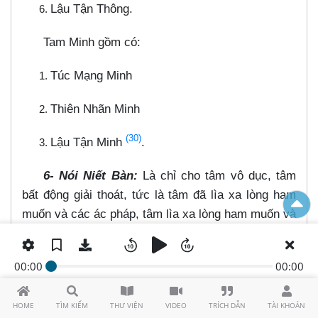
Lậu Tận Thông.
Tam Minh gồm có:
Túc Mạng Minh
Thiên Nhãn Minh
(30)
Lậu Tận Minh
.
6- Nói Niết Bàn:
Là chỉ cho tâm vô dục, tâm
bất động giải thoát, tức là tâm đã lìa xa lòng ham
muốn và các ác pháp, tâm lìa xa lòng ham muốn và
(31)
các ác pháp là tâm thanh thản, an lạc và vô sự.
CÁC NHÀ HỌC GIẢ DẠY NHẬP SƠ
00:00
00:00
THIỀN
(25:24)
HOME
TÌM KIẾM
THƯ VIỆN
VIDEO
TRÍCH DẪN
TÀI KHOẢN
Câu hỏi của Diệu Quang