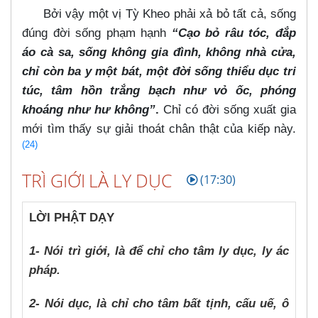
Bởi vậy một vị Tỳ Kheo phải xả bỏ tất cả, sống
đúng đời sống phạm hạnh
“Cạo bỏ râu tóc, đắp
áo cà sa, sống không gia đình, không nhà cửa,
chỉ còn ba y một bát, một đời sống thiểu dục tri
túc, tâm hồn trắng bạch như vỏ ốc, phóng
khoáng như hư không”
.
Chỉ có đời sống xuất gia
mới tìm thấy sự giải thoát chân thật của kiếp này.
(24)
TRÌ GIỚI LÀ LY DỤC
(17:30)
LỜI PHẬT DẠY
1- Nói trì giới, là để chỉ cho tâm ly dục, ly ác
pháp.
2- Nói dục, là chỉ cho tâm bất tịnh, cấu uế, ô