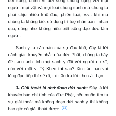
đời sống, chính vì đời sống chung đụng với mọi
người, mọi vật và mọi loài chúng sanh mà chúng ta
phải chịu nhiều khổ đau, phiền toái, v.v.. khi mà
chúng ta không biết sử dụng trí tuệ nhân bản - nhân
quả, cũng như không hiểu biết sống đạo đức làm
người.
Sanh y là căn bản của sự đau khổ, đây là lời
cảnh giác khuyên nhắc của đức Phật, chúng ta hãy
đề cao cảnh tỉnh mọi sanh y đối với người cư sĩ,
còn với một vị Tỳ Kheo thì sao? Xin các bạn vui
lòng đọc tiếp thì sẽ rõ, có câu trả lời cho các bạn.
3- Giải thoát là nhờ đoạn dứt sanh:
Đây là lời
khuyên bảo chí tình của đức Phật, nếu muốn tìm tu
sự giải thoát mà không đoạn dứt sanh y thì không
(23)
bao giờ có giải thoát được.