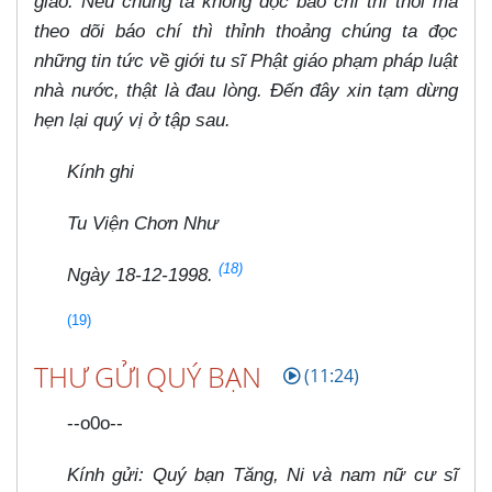
giáo. Nếu chúng ta không đọc báo chí thì thôi mà
theo dõi báo chí thì thỉnh thoảng chúng ta đọc
những tin tức về giới tu sĩ Phật giáo phạm pháp luật
nhà nước, thật là đau lòng. Đến đây xin tạm dừng
hẹn lại quý vị ở tập sau.
Kính ghi
Tu Viện Chơn Như
(18)
Ngày 18-12-1998.
(19)
THƯ GỬI QUÝ BẠN
(11:24)
--o0o--
Kính gửi: Quý bạn Tăng, Ni và nam nữ cư sĩ