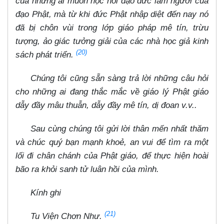
của những ai muốn học hỏi đạo đức làm người của
đạo Phật, mà từ khi đức Phật nhập diệt đến nay nó
đã bị chôn vùi trong lớp giáo pháp mê tín, trừu
tượng, ảo giác tưởng giải của các nhà học giả kinh
(20)
sách phát triển.
Chúng tôi cũng sẵn sàng trả lời những câu hỏi
cho những ai đang thắc mắc về giáo lý Phật giáo
dẫy đầy mâu thuẫn, dẫy đầy mê tín, dị đoan v.v..
Sau cùng chúng tôi gửi lời thân mến nhất thăm
và chúc quý bạn mạnh khoẻ, an vui để tìm ra một
lối đi chân chánh của Phật giáo, để thực hiện hoài
bão ra khỏi sanh tử luân hồi của mình.
Kính ghi
(21)
Tu Viện Chơn Như.