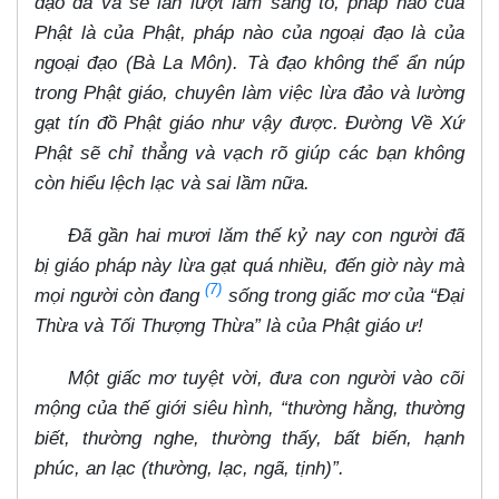
đạo đã và sẽ lần lượt làm sáng tỏ, pháp nào của
Phật là của Phật, pháp nào của ngoại đạo là của
ngoại đạo (Bà La Môn). Tà đạo không thể ẩn núp
trong Phật giáo, chuyên làm việc lừa đảo và lường
gạt tín đồ Phật giáo như vậy được. Đường Về Xứ
Phật sẽ chỉ thẳng và vạch rõ giúp các bạn không
còn hiểu lệch lạc và sai lầm nữa.
Đã gần hai mươi lăm thế kỷ nay con người đã
bị giáo pháp này lừa gạt quá nhiều, đến giờ này mà
(7)
mọi người còn đang
sống trong giấc mơ của “Đại
Thừa và Tối Thượng Thừa” là của Phật giáo ư!
Một giấc mơ tuyệt vời, đưa con người vào cõi
mộng của thế giới siêu hình, “thường hằng, thường
biết, thường nghe, thường thấy, bất biến, hạnh
phúc, an lạc (thường, lạc, ngã, tịnh)”.