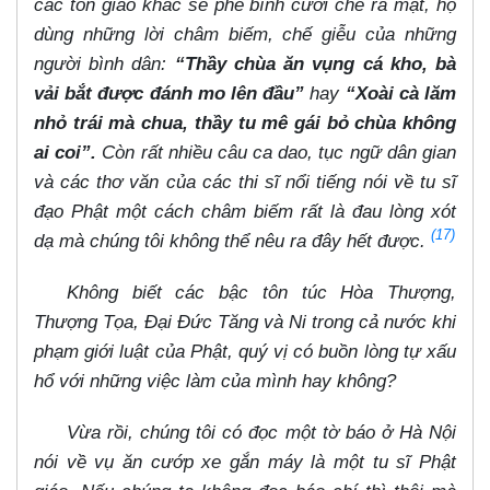
các tôn giáo khác sẽ phê bình cười chê ra mặt, họ
dùng những lời châm biếm, chế giễu của những
người bình dân:
“Thầy chùa ăn vụng cá kho, bà
vải bắt được đánh mo lên đầu”
hay
“Xoài cà lăm
nhỏ trái mà chua, thầy tu mê gái bỏ chùa không
ai coi”.
Còn rất nhiều câu ca dao, tục ngữ dân gian
và các thơ văn của các thi sĩ nổi tiếng nói về tu sĩ
đạo Phật một cách châm biếm rất là đau lòng xót
(17)
dạ mà chúng tôi không thể nêu ra đây hết được.
Không biết các bậc tôn túc Hòa Thượng,
Thượng Tọa, Đại Đức Tăng và Ni trong cả nước khi
phạm giới luật của Phật, quý vị có buồn lòng tự xấu
hổ với những việc làm của mình hay không?
Vừa rồi, chúng tôi có đọc một tờ báo ở Hà Nội
nói về vụ ăn cướp xe gắn máy là một tu sĩ Phật