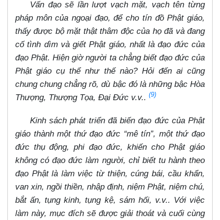
Vấn đạo sẽ lần lượt vạch mặt, vạch tên từng
pháp môn của ngoại đạo, để cho tín đồ Phật giáo,
thấy được bộ mặt thật thâm độc của họ đã và đang
cố tình dìm và giết Phật giáo, nhất là đạo đức của
đạo Phật. Hiện giờ người ta chẳng biết đạo đức của
Phật giáo cụ thể như thế nào? Hỏi đến ai cũng
chung chung chẳng rõ, dù bậc đó là những bậc Hòa
(9)
Thượng, Thượng Tọa, Đại Đức v.v..
Kinh sách phát triển đã biến đạo đức của Phật
giáo thành một thứ đạo đức “mê tín”, một thứ đạo
đức thụ động, phi đạo đức, khiến cho Phật giáo
không có đạo đức làm người, chỉ biết tu hành theo
đạo Phật là làm việc từ thiện, cúng bái, cầu khẩn,
van xin, ngồi thiền, nhập định, niệm Phật, niệm chú,
bắt ấn, tụng kinh, tụng kệ, sám hối, v.v.. Với việc
làm này, mục đích sẽ được giải thoát và cuối cùng