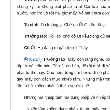
không kỹ lại không biết pháp tu á! Cái lớp học 
trước, học trò vô tới hai giờ mấy, vô hết chưa co
Tu sinh
: Dạ không ạ! Chờ cô Út đi kêu rồi ạ.
Trưởng lão
: Rồi, rồi chờ cô Út kêu xong đủ 
Cô Út
: Họ đang ra gần tới rồi Thầy.
(02:27)
Trưởng lão
: Mấy con lắng nghe, bởi
tập từ cái căn bản. Từ cái cơ bản, để rồi mới đi 
phải tu thế này. Cho nên, từng cái bước đi nó p
dạy mấy con cách thức nhiếp tâm. Nhưng mà trong
tâm, chứ không phải là thiếu sự ức chế.
Nhưng mà nhiếp tâm mà đúng pháp và nhiếp t
Nhiếp tâm không đúng pháp, thí dụ mấy con n