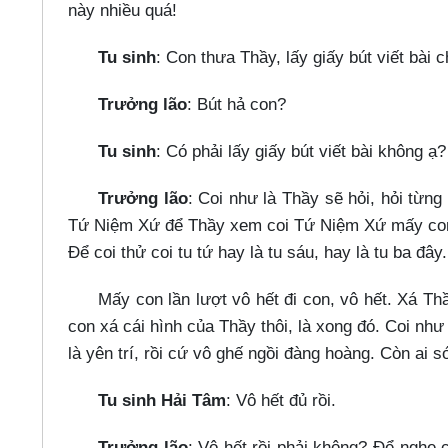
này nhiều quá!
Tu sinh
: Con thưa Thầy, lấy giấy bút viết bài 
Trưởng lão
: Bút hả con?
Tu sinh
: Có phải lấy giấy bút viết bài không ạ?
Trưởng lão
: Coi như là Thầy sẽ hỏi, hỏi từn
Tứ Niệm Xứ để Thầy xem coi Tứ Niệm Xứ mấy con
Để coi thử coi tu tứ hay là tu sáu, hay là tu ba đây
Mấy con lần lượt vô hết đi con, vô hết. Xá Th
con xá cái hình của Thầy thôi, là xong đó. Coi nh
là yên trí, rồi cứ vô ghế ngồi đàng hoàng. Còn ai
Tu sinh Hải Tâm
: Vô hết đủ rồi.
Trưởng lão
: Vô hết rồi phải không? Để nghe 