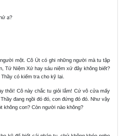
chứ ạ?
g người một. Cô Út có ghi những người mà tu tập
, Tứ Niệm Xứ hay sáu niệm xứ đây không biết?
. Thầy có kiểm tra cho kỹ lại.
ầy thôi! Cô này chắc tu giỏi lắm! Cứ vô cửa mấy
ư Thầy đang ngồi đó đó, con đứng đó đó. Như vậy
 sót không con? Còn người nào không?
cho kỹ để biết cái pháp tu, chứ không khéo nghe