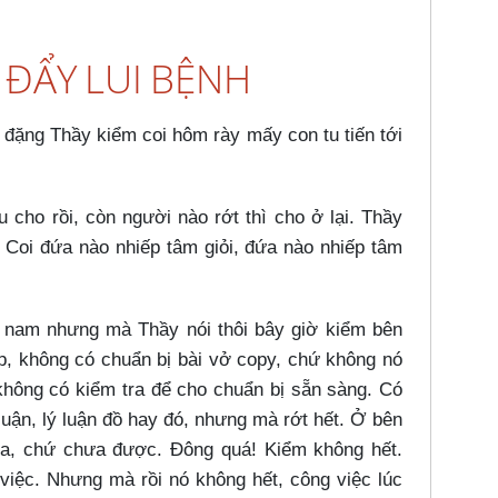
À ĐẨY LUI BỆNH
 đặng Thầy kiểm coi hôm rày mấy con tu tiến tới
cho rồi, còn người nào rớt thì cho ở lại. Thầy
 Coi đứa nào nhiếp tâm giỏi, đứa nào nhiếp tâm
n nam nhưng mà Thầy nói thôi bây giờ kiểm bên
ịp, không có chuẩn bị bài vở copy, chứ không nó
 không có kiểm tra để cho chuẩn bị sẵn sàng. Có
uận, lý luận đồ hay đó, nhưng mà rớt hết. Ở bên
a, chứ chưa được. Đông quá! Kiểm không hết.
việc. Nhưng mà rồi nó không hết, công việc lúc