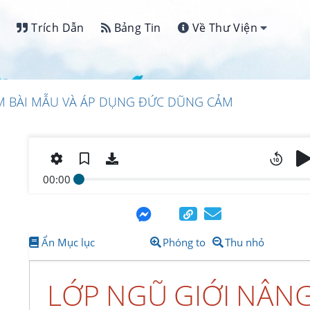
Trích Dẫn
Bảng Tin
Về Thư Viện
M BÀI MẪU VÀ ÁP DỤNG ĐỨC DŨNG CẢM
00:00
Ẩn Mục lục
Phóng to
Thu nhỏ
LỚP NGŨ GIỚI NÂN