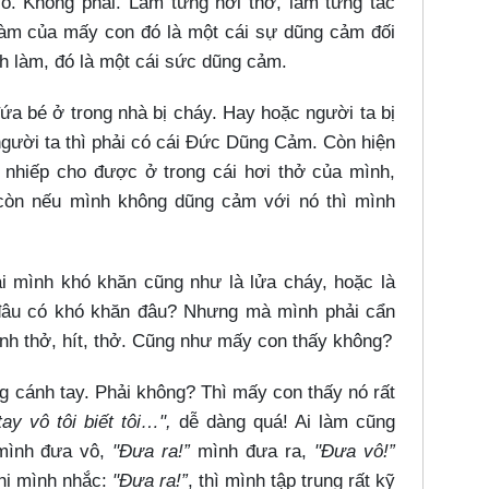
vô. Không phải. Làm từng hơi thở, làm từng tác
 làm của mấy con đó là một cái sự dũng cảm đối
h làm, đó là một cái sức dũng cảm.
a bé ở trong nhà bị cháy. Hay hoặc người ta bị
gười ta thì phải có cái Đức Dũng Cảm. Còn hiện
nhiếp cho được ở trong cái hơi thở của mình,
còn nếu mình không dũng cảm với nó thì mình
 mình khó khăn cũng như là lửa cháy, hoặc là
đâu có khó khăn đâu? Nhưng mà mình phải cẩn
h thở, hít, thở. Cũng như mấy con thấy không?
 cánh tay. Phải không? Thì mấy con thấy nó rất
ay vô tôi biết tôi…​",
dễ dàng quá! Ai làm cũng
ình đưa vô,
"Đưa ra!”
mình đưa ra,
"Đưa vô!”
hi mình nhắc:
"Đưa ra!”
, thì mình tập trung rất kỹ