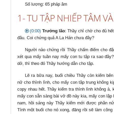
Số lượng: 65 pháp âm
1- TU TẬP NHIẾP TÂM V
(0:00)
Trưởng lão
: Thầy chỉ chờ cho đủ hết
đâu. Coi chứng quả A La Hán chưa đây?
Người nào chứng rồi Thầy chấm điểm cho đậu 
xét qua mấy tuần nay mấy con tu tập ra sao đây?
dở, thì theo đó Thầy hướng dẫn cho tập.
Lẽ ra bữa nay, buổi chiều Thầy còn kiểm bê
nữ cho thình lình, cho mấy con tập trung không k
copy nhau hết. Thầy kiểm tra thình lình không à,
mấy con sẵn sàng bài vở đồ này kia, mấy con lập l
nam, hồi sáng này Thầy kiểm mới được phân nử
Tính một buổi cho nó xong, đặng rồi sẽ làm công 