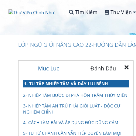
Tìm Kiếm
Thư Viện
LỚP NGŨ GIỚI NÂNG CAO 22-HƯỚNG DẪN LÀ
Mục Lục
Đánh Dấu
1- TU TẬP NHIẾP TÂM VÀ ĐẨY LUI BỆNH
2- NHIẾP TÂM BƯỚC ĐI PHÁ HÔN TRẦM THÙY MIÊN
3- NHIẾP TÂM AN TRÚ PHẢI GIỚI LUẬT - ĐỘC CƯ
NGHIÊM CHỈNH
4- CÁCH LÀM BÀI VÀ ÁP DỤNG ĐỨC DŨNG CẢM
5- TU TỨ CHÁNH CẦN VẪN TIẾP DUYÊN LÀM MỌI