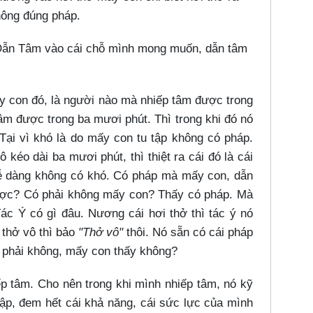
hông đúng pháp.
 Dẫn Tâm vào cái chỗ mình mong muốn, dẫn tâm
y con đó, là người nào mà nhiếp tâm được trong
âm được trong ba mươi phút. Thì trong khi đó nó
Tại vì khó là do mấy con tu tập không có pháp.
ô kéo dài ba mươi phút, thì thiệt ra cái đó là cái
dễ dàng không có khó. Có pháp mà mấy con, dẫn
ược? Có phải không mấy con? Thấy có pháp. Mà
c Ý có gì đâu. Nương cái hơi thở thì tác ý nó
, thở vô thì bảo
"Thở vô"
thôi. Nó sẵn có cái pháp
m phải không, mấy con thấy không?
p tâm. Cho nên trong khi mình nhiếp tâm, nó kỹ
tập, đem hết cái khả năng, cái sức lực của mình