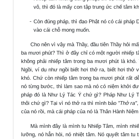
vô, thì đó là mấy con tập trung ức chế tâm k
Còn đúng pháp, thì đạo Phật nó có cái pháp
vào cái chỗ mong muốn.
Cho nên vì vậy mà Thầy, đầu tiên Thầy hỏi mấ
ba mươi phút? Thì ở đây chỉ có một người nhiếp t
không phải nhiếp tâm trong ba mươi phút là khó. 
Ngồi, ví dụ như ngồi biết hơi thở ra, biết hơi thở v
khó. Chứ còn nhiếp tâm trong ba mươi phút rất 
nó từng bước, thì làm sao mà nó có niệm khởi đ
pháp đó là Như Lý Tác Ý chứ gì? Pháp Như Lý Tá
thôi chứ gì? Tại vì nó thở ra thì mình bảo
"Thở ra"
của nó rồi, mà cái pháp của nó là Thân Hành Niệ
Mà mình đây là mình tu Nhiếp Tâm, mình nhiế
lưỡng, nó hẳn hòi, nó nhiệt tâm. Nó quyết tâm tu 