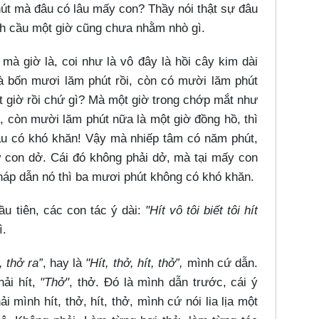
út mà đâu có lâu mấy con? Thầy nói thật sự đâu
nh cầu một giờ cũng chưa nhằm nhò gì.
à giờ là, coi như là vô đây là hồi cây kim dài
là bốn mươi lăm phút rồi, còn có mười lăm phút
t giờ rồi chứ gì? Mà một giờ trong chớp mắt như
, còn mười lăm phút nữa là một giờ đồng hồ, thì
u có khó khăn! Vậy mà nhiếp tâm có năm phút,
 con dở. Cái đó không phải dở, mà tại mấy con
pháp dẫn nó thì ba mươi phút không có khó khăn.
u tiên, các con tác ý dài:
"Hít vô tôi biết tôi hít
ì.
, thở ra”
, hay là
"Hít, thở, hít, thở”,
mình cứ dẫn.
hải hít,
"Thở"
, thở. Đó là mình dẫn trước, cái ý
mình hít, thở, hít, thở, mình cứ nói lia lịa một