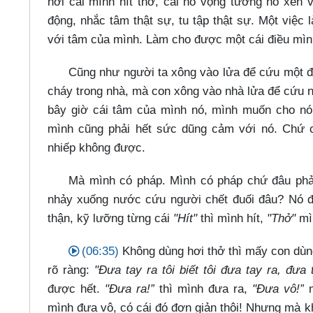
hơi cái mình hít thở, cái nó vọng tưởng nó xen 
động, nhắc tâm thật sự, tu tập thật sự. Một việc
với tâm của mình. Làm cho được một cái điều mìn
Cũng như người ta xông vào lửa để cứu một đứ
cháy trong nhà, mà con xông vào nhà lửa để cứu n
bây giờ cái tâm của mình nó, mình muốn cho nó 
mình cũng phải hết sức dũng cảm với nó. Chứ 
nhiếp không được.
Mà mình có pháp. Mình có pháp chứ đâu phải
nhảy xuống nước cứu người chết đuối đâu? Nó 
thận, kỹ lưỡng từng cái
"Hít"
thì mình hít,
"Thở"
mìn
(06:35)
Không dùng hơi thở thì mấy con dùng
rõ ràng:
"Đưa tay ra tôi biết tôi đưa tay ra, đưa t
được hết.
"Đưa ra!”
thì mình đưa ra,
"Đưa vô!”
m
mình đưa vô, có cái đó đơn giản thôi! Nhưng mà k