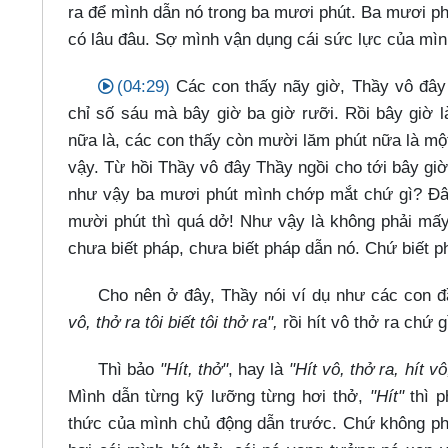
ra để mình dẫn nó trong ba mươi phút. Ba mươi ph
có lâu đâu. Sợ mình vận dụng cái sức lực của mì
(04:29)
Các con thấy nãy giờ, Thầy vô đây m
chỉ số sáu mà bây giờ ba giờ rưỡi. Rồi bây giờ 
nữa là, các con thấy còn mười lăm phút nữa là mộ
vậy. Từ hồi Thầy vô đây Thầy ngồi cho tới bây giờ
như vậy ba mươi phút mình chớp mắt chứ gì? Đâ
mười phút thì quá dở! Như vậy là không phải mấy
chưa biết pháp, chưa biết pháp dẫn nó. Chứ biết 
Cho nên ở đây, Thầy nói ví dụ như các con đầ
vô, thở ra tôi biết tôi thở ra",
rồi hít vô thở ra chứ g
Thì bảo
"Hít, thở"
, hay là
"Hít vô, thở ra, hít vô
Mình dẫn từng kỹ lưỡng từng hơi thở,
"Hít"
thì p
thức của mình chủ động dẫn trước. Chứ không phải 