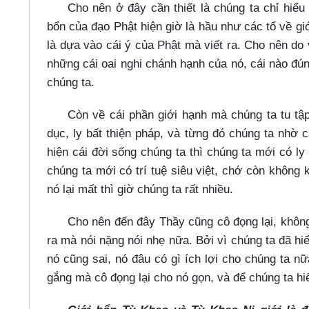
Cho nên ở đây cần thiết là chúng ta chỉ hiểu 
bổn của đạo Phật hiện giờ là hầu như các tổ về gi
là dựa vào cái ý của Phật mà viết ra. Cho nên do v
những cái oai nghi chánh hạnh của nó, cái nào đún
chúng ta.
Còn về cái phần giới hạnh mà chúng ta tu tập
dục, ly bất thiện pháp, và từng đó chúng ta nhờ c
hiện cái đời sống chúng ta thì chúng ta mới có ly 
chúng ta mới có trí tuệ siêu việt, chớ còn không k
nó lại mất thì giờ chúng ta rất nhiều.
Cho nên đến đây Thầy cũng cô đọng lại, không
ra mà nói nặng nói nhẹ nữa. Bởi vì chúng ta đã hiểu
nó cũng sai, nó đâu có gì ích lợi cho chúng ta n
gắng mà cô đọng lại cho nó gọn, và để chúng ta hiểu