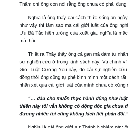
Thậm chí ông còn nói rằng ông chưa có phải đúng
Nghĩa là ông thấy cái cách thức sống ăn ngày 
như vậy thì làm sao mà cái giới luật của ông ngh
Ưu Bà Tắc hiện tướng của xuất gia, nghĩa là mặc
mà thôi.
Thiệt ra Thầy thấy ông cả gan mà dám tự nhận
sự nghiên cứu ở trong kinh sách này. Và chính v
Giới Luật Cương Yếu này, do cái sự nghiên cứu c
đồng thời ông cũng tự phê bình mình một cách rất 
nhận xét qua cái giới luật của mình chưa có xứng 
“…​ dẫu cho muốn thực hành đúng như luật 
thiên này tôi vẫn không cổ động độc giả chưa 
đương nhiên tôi cũng không kịch liệt phản đối.
Nghĩa là cái ông giới sư Thánh Nghiêm này 