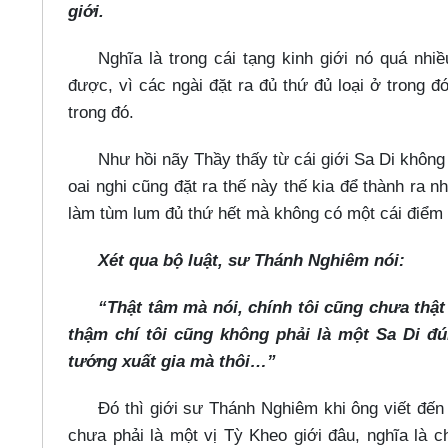
giới.
Nghĩa là trong cái tạng kinh giới nó quá nhi
được, vì các ngài đặt ra đủ thứ đủ loại ở trong đó
trong đó.
Như hồi nãy Thầy thấy từ cái giới Sa Di không
oai nghi cũng đặt ra thế này thế kia để thành ra 
làm tùm lum đủ thứ hết mà không có một cái điểm 
Xét qua bộ luật, sư Thánh Nghiêm nói:
“Thật tâm mà nói, chính tôi cũng chưa thậ
thậm chí tôi cũng không phải là một Sa Di đú
tướng xuất gia mà thôi…​”
Đó thì giới sư Thánh Nghiêm khi ông viết đến
chưa phải là một vị Tỳ Kheo giới đâu, nghĩa là 