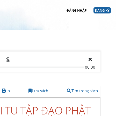
ĐĂNG NHẬP
ĐĂNG KÝ
00:00
In
Lưu sách
Tìm trong sách
 TU TẬP ĐẠO PHẬT