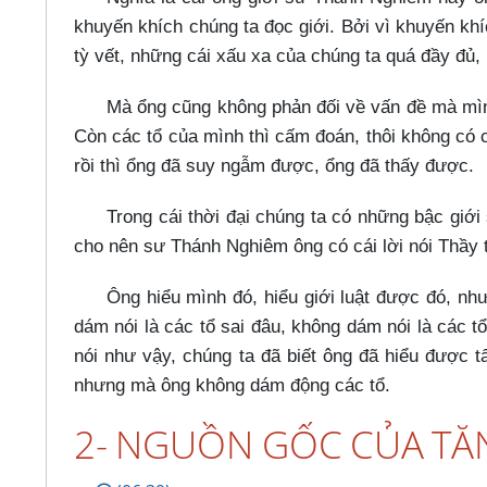
khuyến khích chúng ta đọc giới. Bởi vì khuyến khí
tỳ vết, những cái xấu xa của chúng ta quá đầy đủ
Mà ổng cũng không phản đối về vấn đề mà mìn
Còn các tổ của mình thì cấm đoán, thôi không có 
rồi thì ổng đã suy ngẫm được, ổng đã thấy được.
Trong cái thời đại chúng ta có những bậc giới
cho nên sư Thánh Nghiêm ông có cái lời nói Thầy th
Ông hiểu mình đó, hiểu giới luật được đó, n
dám nói là các tổ sai đâu, không dám nói là các 
nói như vậy, chúng ta đã biết ông đã hiểu được tấ
nhưng mà ông không dám động các tổ.
2- NGUỒN GỐC CỦA TĂN