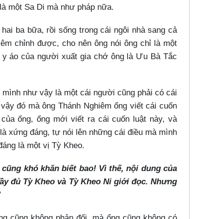
 là một Sa Di mà như pháp nữa.
hai ba bữa, rồi sống trong cái ngôi nhà sang cả
iêm chỉnh được, cho nên ông nói ông chỉ là một
 y áo của người xuất gia chớ ông là Ưu Bà Tắc
 mình như vậy là một cái người cũng phải có cái
ì vậy đó mà ông Thánh Nghiêm ổng viết cái cuốn
ủa ổng, ổng mới viết ra cái cuốn luật này, và
là xứng đáng, tự nói lên những cái điều mà mình
đáng là một vị Tỳ Kheo.
cũng khó khăn biết bao! Vì thế, nội dung của
đầy đủ Tỳ Kheo và Tỳ Kheo Ni giới đọc. Nhưng
”
ổng cũng không phản đối, mà ổng cũng không có