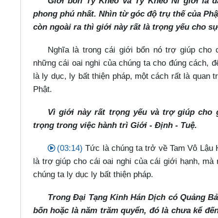
Giới bổn Tỳ Kheo và Tỳ Kheo Ni giới là đạ
phong phú nhất. Nhìn từ góc độ trụ thế của Phật
còn ngoài ra thì giới này rất là trọng yếu cho s
Nghĩa là trong cái giới bổn nó trợ giúp cho
những cái oai nghi của chúng ta cho đúng cách, để
là ly dục, ly bất thiện pháp, một cách rất là quan t
Phật.
Vì giới này rất trọng yếu và trợ giúp cho 
trọng trong việc hành trì Giới - Định - Tuệ.
(03:14)
Tức là chúng ta trở về Tam Vô Lậu Họ
là trợ giúp cho cái oai nghi của cái giới hạnh, mà
chúng ta ly dục ly bất thiện pháp.
Trong Đại Tạng Kinh Hán Dịch có Quảng Bản
bốn hoặc là năm trăm quyển, đó là chưa kể đến 