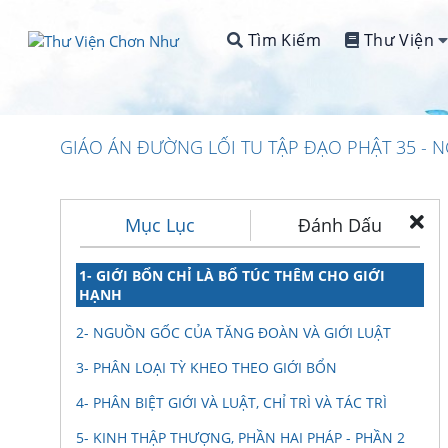
Tìm Kiếm
Thư Viện
GIÁO ÁN ĐƯỜNG LỐI TU TẬP ĐẠO PHẬT 35 - 
Mục Lục
Đánh Dấu
1- GIỚI BỔN CHỈ LÀ BỔ TÚC THÊM CHO GIỚI
HẠNH
2- NGUỒN GỐC CỦA TĂNG ĐOÀN VÀ GIỚI LUẬT
3- PHÂN LOẠI TỲ KHEO THEO GIỚI BỔN
4- PHÂN BIỆT GIỚI VÀ LUẬT, CHỈ TRÌ VÀ TÁC TRÌ
5- KINH THẬP THƯỢNG, PHẦN HAI PHÁP - PHẦN 2