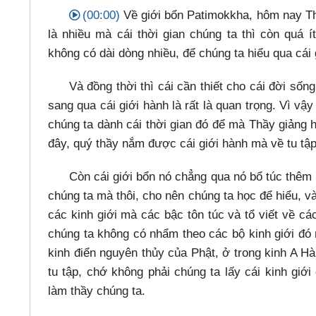
(00:00)
Về giới bổn Patimokkha, hôm nay Thầ
là nhiều mà cái thời gian chúng ta thì còn quá 
không có dài dòng nhiều, để chúng ta hiểu qua cái
Và đồng thời thì cái cần thiết cho cái đời sốn
sang qua cái giới hành là rất là quan trọng. Vì vậ
chúng ta dành cái thời gian đó để mà Thầy giảng h
đây, quý thầy nắm được cái giới hành mà về tu tập 
Còn cái giới bổn nó chẳng qua nó bổ túc thêm 
chúng ta mà thôi, cho nên chúng ta học để hiểu, v
các kinh giới mà các bậc tôn túc và tổ viết về các
chúng ta không có nhẩm theo các bộ kinh giới đó 
kinh điển nguyên thủy của Phật, ở trong kinh A H
tu tập, chớ không phải chúng ta lấy cái kinh giới
làm thầy chúng ta.