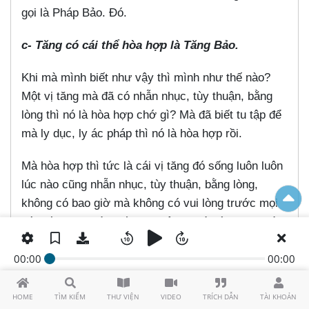
gọi là Pháp Bảo. Đó.
c- Tăng có cái thể hòa hợp là Tăng Bảo.
Khi mà mình biết như vậy thì mình như thế nào?
Một vị tăng mà đã có nhẫn nhục, tùy thuận, bằng
lòng thì nó là hòa hợp chớ gì? Mà đã biết tu tập để
mà ly dục, ly ác pháp thì nó là hòa hợp rồi.
Mà hòa hợp thì tức là cái vị tăng đó sống luôn luôn
lúc nào cũng nhẫn nhục, tùy thuận, bằng lòng,
không có bao giờ mà không có vui lòng trước mọi
cái đối tượng nào hết, cho nên gọi là hòa hợp, mà
hòa hợp gọi là Tăng Bảo.
00:00
00:00
Đó, quý thầy thấy từ ở trong Tăng mà nó có đủ
những cái bản chất của nó gọi là nhất thể Tam Bảo,
HOME
TÌM KIẾM
THƯ VIỆN
VIDEO
TRÍCH DẪN
TÀI KHOẢN