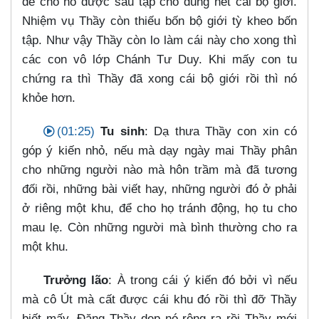
để cho nó được sáu tập cho đúng hết cái bộ giới.
Nhiệm vụ Thầy còn thiếu bốn bộ giới tỳ kheo bốn
tập. Như vậy Thầy còn lo làm cái này cho xong thì
các con vô lớp Chánh Tư Duy. Khi mấy con tu
chứng ra thì Thầy đã xong cái bộ giới rồi thì nó
khỏe hơn.
(01:25)
Tu sinh
: Dạ thưa Thầy con xin có
góp ý kiến nhỏ, nếu mà dạy ngày mai Thầy phân
cho những người nào mà hôn trầm mà đã tương
đối rồi, những bài viết hay, những người đó ở phải
ở riêng một khu, để cho họ tránh động, họ tu cho
mau lẹ. Còn những người mà bình thường cho ra
một khu.
Trưởng lão
: À trong cái ý kiến đó bởi vì nếu
mà cô Út mà cất được cái khu đó rồi thì đỡ Thầy
biết mấy. Đặng Thầy dẹp nó rộng ra rồi Thầy mới