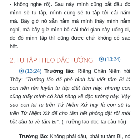
- không nghe rõ). Sau này mình cũng bắt đầu đó
mình sẽ tu tập, mình cũng sẽ tu tập tới cái nằm
mà. Bây giờ nó sẵn nằm mà mình thấy mình nằm
nghỉ, mà bây giờ mình bỏ cái thời gian này uổng đi,
do đó mình tập thì cũng được chứ không có sao
hết.
2. TU TẬP THEO ĐẶC TƯỚNG
(13:24)
(13:24)
Trưởng lão
: Riêng Chân Niệm hỏi
Thầy:
"Trưởng lão đã phê bình bài viết tâm Bi là
con nên rèn luyện tu tập diệt tâm này, nhưng con
cũng thấy mình có khả năng về đặc tướng này. Vậy
sao con lại tu trên Tứ Niệm Xứ hay là con sẽ tu
trên Tứ Niệm Xứ để cho tâm hết phóng dật rồi mới
bắt đầu tu về tâm Bi"
. (Trưởng lão đọc lại câu hỏi)
Trưởng lão
: Không phải đâu, phải tu tâm Bi, nó