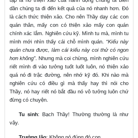
tập là nó thiện xảo của hành động chúng ta biến
dần chúng ta đi đến kết quả của nó nhanh hơn. Đó
là cách thức thiện xảo. Cho nên Thầy dạy các con
quán thân, mấy con có thiện xảo mấy con quán
chính xác lắm. Nghiên cứu kỹ. Mình tu mà, mình tu
mình mới nhìn thấy cái chỗ mình quán.
“Kiểu này
quán chưa được, làm cái kiểu này coi thử có ngon
hơn không”
. Nhưng mà coi chừng, mình nghiên cứu
riết mình đi vào tưởng tuốt luốt luôn, nó thiện xảo
quá nó đi trậc đường, nên nhớ kỹ đó. Khi nào mà
nghiên cứu có điều gì mà thấy hay thì nói cho
Thầy, nó hay riết nó bắt đầu nó vô tưởng luôn chứ
đừng có chuyện.
Tu sinh
: Bạch Thầy! Thường thường là như
vậy.
Trưởng lão
: Không nó đúng đó con.