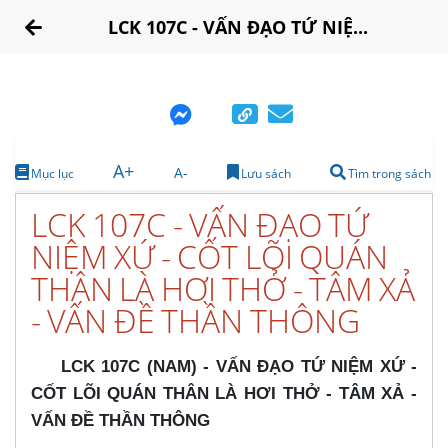
LCK 107C - VẤN ĐẠO TỨ NIỆ...
A+
A-
Mục lục
Lưu sách
Tìm trong sách
LCK 107C - VẤN ĐẠO TỨ
NIỆM XỨ - CỐT LÕI QUÁN
THÂN LÀ HƠI THỞ - TÂM XẢ
- VẤN ĐỀ THẦN THÔNG
LCK 107C (NAM) - VẤN ĐẠO TỨ NIỆM XỨ -
CỐT LÕI QUÁN THÂN LÀ HƠI THỞ - TÂM XẢ -
VẤN ĐỀ THẦN THÔNG