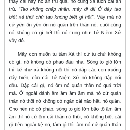
thấy cái này nó an trú quá, nó cũng xả luôn cái an
trú.
“Tao không chấp nhận, mày đi đi! Ở đây tao
biết xả thôi chứ tao không biết gì hết”
. Vậy mà nó
cứ yên ổn yên ổn nó quán trên thân nó, cuối cùng
nó không có gì hết thì nó cũng như Tứ Niệm Xứ
vậy đó.
Mấy con muốn tu tâm Xả thì cứ tu chứ không
có gì, nó không có phao đâu nha. Sóng to gió lớn
thì kể như xả không nổi thì nó dập các con xuống
đáy biển, còn cái Tứ Niệm Xứ nó không dập nổi
đâu. Dập cái gì, nó ôm nó quán thân nó quá trời
mà. Ở ngoài đánh ầm ầm ầm ầm mà nó cứ quán
thân nó thôi nó không có ngán cái nào hết, nó quán.
Cho nên nó có pháp, sóng to gió lớn bão tố ầm ầm
ầm thì nó cứ ôm cái thân nó thôi, nó không biết cái
gì bên ngoài kệ nó, làm gì thì làm nó cứ quán thân