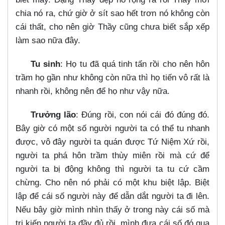
chia nó ra, chứ giờ ở sít sao hết trơn nó không còn
cái thất, cho nên giờ Thầy cũng chưa biết sắp xếp
làm sao nữa đây.
Tu sinh
: Họ tu đã quá tinh tấn rồi cho nên hôn
trầm họ gần như không còn nữa thì họ tiến vô rất là
nhanh rồi, không nên để họ như vậy nữa.
Trưởng lão
: Đúng rồi, con nói cái đó đúng đó.
Bây giờ có một số người người ta có thể tu nhanh
được, vô đây người ta quán được Tứ Niệm Xứ rồi,
người ta phá hôn trầm thùy miên rồi mà cứ để
người ta bị động không thì người ta tu cứ cầm
chừng. Cho nên nó phải có một khu biệt lập. Biệt
lập để cái số người này để dẫn dắt người ta đi lên.
Nếu bây giờ mình nhìn thấy ở trong này cái số mà
tri kiến người ta đầy đủ rồi, mình đưa cái số đó qua