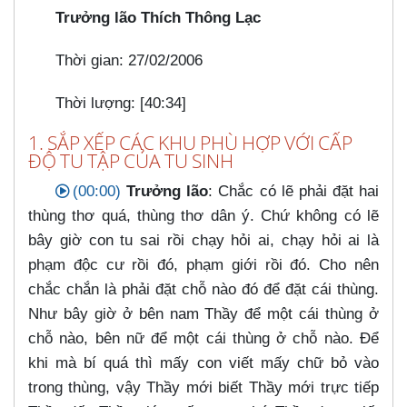
Trưởng lão Thích Thông Lạc
Thời gian: 27/02/2006
Thời lượng: [40:34]
1. SẮP XẾP CÁC KHU PHÙ HỢP VỚI CẤP
ĐỘ TU TẬP CỦA TU SINH
(00:00)
Trưởng lão
: Chắc có lẽ phải đặt hai
thùng thơ quá, thùng thơ dân ý. Chứ không có lẽ
bây giờ con tu sai rồi chạy hỏi ai, chạy hỏi ai là
phạm độc cư rồi đó, phạm giới rồi đó. Cho nên
chắc chắn là phải đặt chỗ nào đó để đặt cái thùng.
Như bây giờ ở bên nam Thầy để một cái thùng ở
chỗ nào, bên nữ để một cái thùng ở chỗ nào. Để
khi mà bí quá thì mấy con viết mấy chữ bỏ vào
trong thùng, vậy Thầy mới biết Thầy mới trực tiếp