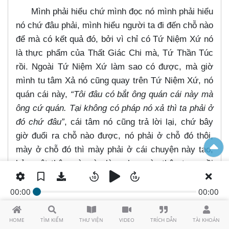
Mình phải hiểu chứ mình đọc nó mình phải hiểu
nó chứ đâu phải, mình hiểu người ta đi đến chỗ nào
để mà có kết quả đó, bởi vì chỉ có Tứ Niệm Xứ nó
là thực phẩm của Thất Giác Chi mà, Tứ Thần Túc
rồi. Ngoài Tứ Niệm Xứ làm sao có được, mà giờ
mình tu tâm Xả nó cũng quay trên Tứ Niệm Xứ, nó
quán cái này,
“Tôi đâu có bắt ông quán cái này mà
ông cứ quán. Tại không có pháp nó xả thì ta phải ở
đó chứ đâu”
, cái tâm nó cũng trả lời lại, chứ bây
giờ đuổi ra chỗ nào được, nó phải ở chỗ đó thôi,
mày ở chỗ đó thì mày phải ở cái chuyện này tao,
bảo một thân mà mày làm cho ngàn thân tao ngồi
coi coi, nó làm như vậy mà được, như vậy là mình
xong.
00:00
00:00
4. QUAN ĐIỂM THẦN THÔNG CỦA ĐẠO
PHẬT
(20:50)
HOME
TÌM KIẾM
THƯ VIỆN
VIDEO
TRÍCH DẪN
TÀI KHOẢN