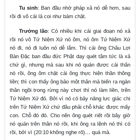
Tu sinh
: Ban đầu nhờ pháp xả nó dễ hơn, sau
rồi đi vô cái là coi như bám chặt.
Trưởng lão
: Có nhiều khi cái giai đoạn nó xả
rồi nó vô Tứ Niệm Xứ nó ôm, nó ôm Tứ Niệm Xứ
nó đi, nó đi luôn nó dễ lắm. Thì cái ông Châu Lợi
Bàn Đặc ban đầu đức Phật dạy quét tâm tức là xả
chứ gì, nhưng mà sau khi nó quán được cái thân
nó rồi, ông ôm chặt cái ông thực hiện thần thông
liền; thì con thấy ông bảo một thân mà biến ra ngàn
thân ngồi trong rừng này chơi thì nó làm liền, trên
Tứ Niệm Xứ đó. Bởi vì nó có bảy năng lực giác chi
trên Tứ Niệm Xứ chứ đâu phải chỗ khác được mấy
con. Chỗ đó đó. Cho nên ông quét riết rồi bây giờ
nó quán trên thân nó rồi, khi ông ra lệnh nó thì có
rồi, bởi vì (20:10 không nghe rõ)…​ quá mà.