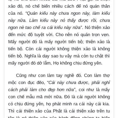
xảo đó, nó chế biến nhiều cách để nó quán thân
của nó.
“Quán kiểu này chưa ngon này, làm kiểu
này nữa. Làm kiểu này nó thấy được rồi, chưa
ngon nè tao chế ra cái kiểu này nữa”
. Nó thiện xảo
đến mức độ tuyệt vời. Cho nên nó quán trọn vẹn.
Mấy người đó là mấy người tiến bộ; thiện xảo là
tiến bộ. Còn cái người không thiện xảo là không
tiến bộ. Nghĩa là dạy sao tu vậy mà còn tu chật thì
mấy người đó dở lắm, Họ không chịu đứng yên.
Cũng như con làm tay nghề đó. Con làm thợ
mộc con đục đẽo,
“Cái này chưa được, phải nghỉ
cách phải làm cho đẹp hơn nữa”
, coi như là mấy
con chế mẫu mã mới nữa. Đó là cái người không
có chịu đứng yên, họ phát minh ra cái này cái kia.
Thì cái thiện xảo của Phật là cái thiện xảo trên tu