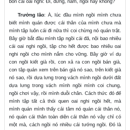
bốn cái oai nghi: Đi, đứng, nằm, ngồi hay không?
Trưởng lão
: À, lúc đầu mình ngồi mình chưa
biết mình quán được cái thân của mình chưa mà
mình tập luôn cái đi nữa thì coi chừng nó quán trật.
Bây giờ bắt đầu mình tập ngồi cái đã, nội bao nhiêu
cái oai nghi ngồi, tập cho hết được bao nhiêu oai
nghi ngồi cho mình nắm cho vững. Bây giờ ví dụ
con ngồi kiết già rồi, con xả ra con ngồi bán già,
con tập quán xem trên bán già nó sao, trên kiết già
nó sao, rồi dựa lưng trong vách mình ngồi dưới đất
dựa lưng trong vách mình ngồi mình coi chung,
ngồi chơi vậy, rồi mình duỗi chân. Cách thức đó để
mình tập tất cả thói quen oai nghi ngồi hết, mà
mình quán mình thấy cái tâm nó quán cái thân nó,
nó quán cái thân toàn diện cái thân nó vậy chỉ có
một mà, cách ngồi nó nhiều cái tướng ngồi. Đó là