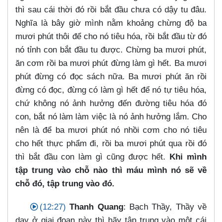
thì sau cái thời đó rồi bắt đầu chưa có dậy tu đâu.
Nghĩa là bây giờ mình nằm khoảng chừng độ ba
mươi phút thôi để cho nó tiêu hóa, rồi bắt đầu từ đó
nó tỉnh con bắt đầu tu được. Chừng ba mươi phút,
ăn cơm rồi ba mươi phút đừng làm gì hết. Ba mươi
phút đừng có đọc sách nữa. Ba mươi phút ăn rồi
đừng có đọc, đừng có làm gì hết để nó tự tiêu hóa,
chứ không nó ảnh hưởng đến đường tiêu hóa đó
con, bắt nó làm làm việc là nó ảnh hưởng lắm. Cho
nên là để ba mươi phút nó nhồi cơm cho nó tiêu
cho hết thực phẩm đi, rồi ba mươi phút qua rồi đó
thì bắt đầu con làm gì cũng được hết.
Khi mình
tập trung vào chỗ nào thì máu mình nó sẽ về
chỗ đó, tập trung vào đó.
(12:27)
Thanh Quang
: Bạch Thầy, Thầy về
dạy ở giai đoạn này thì hãy tập trung vào một cái