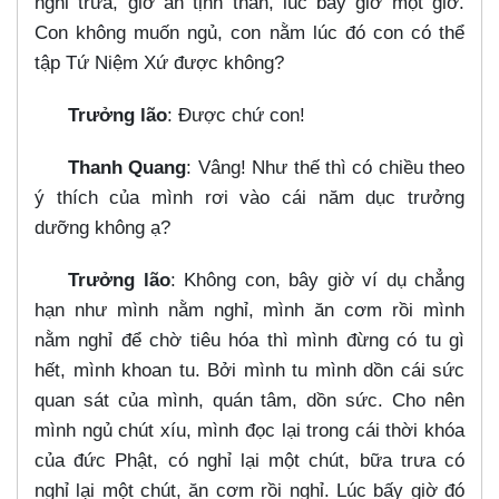
nghỉ trưa, giờ an tịnh thân, lúc bấy giờ một giờ.
Con không muốn ngủ, con nằm lúc đó con có thể
tập Tứ Niệm Xứ được không?
Trưởng lão
: Được chứ con!
Thanh Quang
: Vâng! Như thế thì có chiều theo
ý thích của mình rơi vào cái năm dục trưởng
dưỡng không ạ?
Trưởng lão
: Không con, bây giờ ví dụ chẳng
hạn như mình nằm nghỉ, mình ăn cơm rồi mình
nằm nghỉ để chờ tiêu hóa thì mình đừng có tu gì
hết, mình khoan tu. Bởi mình tu mình dồn cái sức
quan sát của mình, quán tâm, dồn sức. Cho nên
mình ngủ chút xíu, mình đọc lại trong cái thời khóa
của đức Phật, có nghỉ lại một chút, bữa trưa có
nghỉ lại một chút, ăn cơm rồi nghỉ. Lúc bấy giờ đó