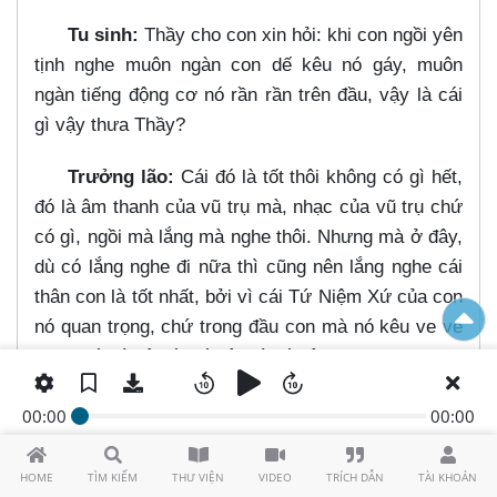
Tu sinh:
Thầy cho con xin hỏi: khi con ngồi yên
tịnh nghe muôn ngàn con dế kêu nó gáy, muôn
ngàn tiếng động cơ nó rần rần trên đầu, vậy là cái
gì vậy thưa Thầy?
Trưởng lão:
Cái đó là tốt thôi không có gì hết,
đó là âm thanh của vũ trụ mà, nhạc của vũ trụ chứ
có gì, ngồi mà lắng mà nghe thôi. Nhưng mà ở đây,
dù có lắng nghe đi nữa thì cũng nên lắng nghe cái
thân con là tốt nhất, bởi vì cái Tứ Niệm Xứ của con
nó quan trọng, chứ trong đầu con mà nó kêu ve ve
trong đó thì kệ nó, nó kêu gì nó kêu.
(19:31)
Thật sự ra cái sự hoạt động trong cái
00:00
00:00
thân của chúng ta nó phát ra âm thanh. Nếu mà
chúng ta cứ ngồi đi, ở bên ngoài đừng có một cái gì
HOME
TÌM KIẾM
THƯ VIỆN
VIDEO
TRÍCH DẪN
TÀI KHOẢN