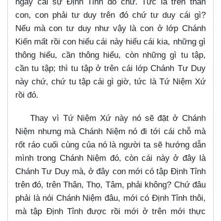
ngay cái sự Định Tỉnh đó chứ. Tức là trên thân
con, con phải tư duy trên đó chứ tư duy cái gì?
Nếu mà con tư duy như vậy là con ở lớp Chánh
Kiến mất rồi con hiểu cái này hiểu cái kia, những gì
thông hiểu, cần thông hiểu, còn những gì tu tập,
cần tu tập; thì tu tập ở trên cái lớp Chánh Tư Duy
này chứ, chứ tu tập cái gì giờ, tức là Tứ Niệm Xứ
rồi đó.
Thay vì Tứ Niệm Xứ này nó sẽ đặt ở Chánh
Niệm nhưng mà Chánh Niệm nó đi tới cái chỗ mà
rốt ráo cuối cùng của nó là người ta sẽ hướng dẫn
mình trong Chánh Niệm đó, còn cái này ở đây là
Chánh Tư Duy mà, ở đây con mới có tập Định Tỉnh
trên đó, trên Thân, Thọ, Tâm, phải không? Chứ đâu
phải là nói Chánh Niệm đâu, mới có Định Tỉnh thôi,
mà tập Định Tỉnh được rồi mới ở trên mới thực