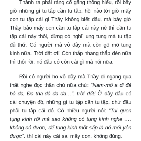
Thành ra phải ráng cố gắng thông hiểu, rồi bây
giờ những gì tu tập cần tu tập, hồi nào tới giờ mấy
con tu tập cái gì Thầy không biết đâu, mà bây giờ
Thầy bảo mấy con cần tu tập cái này nè thì cần tu
tập cái này thôi, đừng có nghĩ lung tung mà tu tập
đủ thứ. Có người mà vô đây mà còn gõ mõ tụng
kinh nữa. Trời đất ơi! Còn thắp nhang thắp đèn nữa
thì thôi rồi, nó đâu có còn cái gì mà nói nữa.
Rồi có người họ vô đây mà Thầy đi ngang qua
thất nghe đọc thần chú nữa chứ:
“Nam-mô a di đà
bà dạ, Đa tha dà đa dạ…​", trời đất!
Ở đây đâu có
cái chuyện đó, những gì tu tập cần tu tập, chứ đâu
phải tu tập cái đó. Có nhiều người nói:
“Tui quen
tụng kinh rồi mà sao không có tụng kinh nghe …​,
không có được, để tụng kinh một sấp là nó mới yên
được”.
thì cái này cái sai mấy con, không đúng.