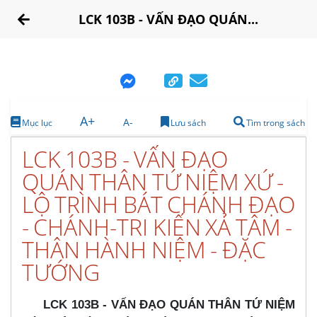
LCK 103B - VẤN ĐẠO QUÁN...
A+
A-
Mục lục
Lưu sách
Tìm trong sách
LCK 103B - VẤN ĐẠO
QUÁN THÂN TỨ NIỆM XỨ -
LỘ TRÌNH BÁT CHÁNH ĐẠO
- CHÁNH-TRI KIẾN XẢ TÂM -
THÂN HÀNH NIỆM - ĐẶC
TƯỚNG
LCK 103B - VẤN ĐẠO QUÁN THÂN TỨ NIỆM