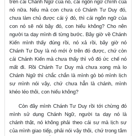
trên cái Chánh Ngữ của nó, cái ngôn ngữ chính của
nó nữa. Nếu mà con chưa có Chánh Tư Duy đó,
chưa làm chủ được cái ý đó, thì cái ngôn ngữ của
con nó sẽ nói bậy đó, con hiểu không? Cho nên
người ta dạy mình đi từng bước. Bây giờ về Chánh
Kiến mình thấy đúng rồi, nó xả rồi, bây giờ nó
Chánh Tư Duy là nó mới ở trên đó được, chứ còn
cái Chánh Kiến mà chưa thấy thì vô đó ức chế nó
mất đi. Rồi Chánh Tư Duy mà chưa xong mà lo
Chánh Ngữ thì chắc chắn là mình gò bó mình lịch
sự mình nói vậy, chứ chưa hẳn là chánh, mình
khéo léo thôi, con hiểu không?
Còn đây mình Chánh Tư Duy rồi tới chừng đó
mình sử dụng Chánh Ngữ, người ta dạy nó là
chánh thật, nó không phải theo cái sự mà lịch sự
của mình giao tiếp, phải nói vậy thôi, chứ trong tâm