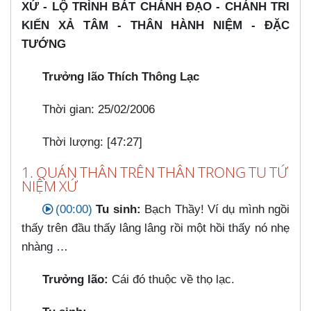
XỨ - LỘ TRÌNH BÁT CHÁNH ĐẠO - CHÁNH TRI
KIẾN XẢ TÂM - THÂN HÀNH NIỆM - ĐẶC
TƯỚNG
Trưởng lão Thích Thông Lạc
Thời gian: 25/02/2006
Thời lượng: [47:27]
1. QUÁN THÂN TRÊN THÂN TRONG TU TỨ
NIỆM XỨ
(00:00)
Tu sinh:
Bạch Thầy! Ví dụ mình ngồi
thấy trên đầu thấy lâng lâng rồi một hồi thấy nó nhẹ
nhàng …​
Trưởng lão:
Cái đó thuộc về thọ lạc.