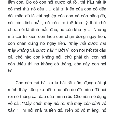
lắm con. Do đó con nói được xả rồi, thì hầu hết là
có mọi thứ nó đều …​, cái tri kiến của con có đến
đó, mặc dù là cái nghiệp của con nó còn nặng đó,
nó còn dính mắc, nó còn có thể khởi ý thôi chứ
chưa nói là dính mắc đâu, nó còn khởi ý …​ Nhưng
mà cái tri kiến con hiểu con chặn đứng ngay liền,
con chặn đứng nó ngay liền,
“mày nói được mà
mày không xả được hả? ”
Bởi vì con nói hết rồi đâu
cái chỗ nào con không nói, chứ phải chi con nói
còn thiếu thì nó không có thông, còn này con nói
hết.
Cho nên cái bài xả là bài rất cần, đụng cái gì
mình thấy cũng xả hết, cho nên do đó mình đã nói
rồi nó thông cái đầu của mình rồi. Cho nên nó đụng
vô cái: “
Mày chết, mày nói rồi mà mày còn dính vô
hả? ”
Thì nói nhả ra liền đó. Nên bỏ vô miệng, nó