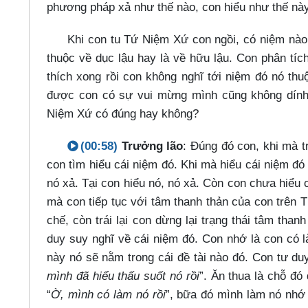
phương pháp xả như thế nào, con hiểu như thế nà
Khi con tu Tứ Niệm Xứ con ngồi, có niệm nào
thuộc về dục lậu hay là về hữu lậu. Con phân tích
thích xong rồi con không nghĩ tới niệm đó nó thu
được con có sự vui mừng mình cũng không dính 
Niệm Xứ có đúng hay không?
(00:58)
Trưởng lão
: Đúng đó con, khi mà t
con tìm hiểu cái niệm đó. Khi mà hiểu cái niệm đó t
nó xả. Tại con hiểu nó, nó xả. Còn con chưa hiểu 
mà con tiếp tục với tâm thanh thản của con trên 
chế, còn trái lại con dừng lại trạng thái tâm tha
duy suy nghĩ về cái niệm đó. Con nhớ là con có là
này nó sẽ nằm trong cái đề tài nào đó. Con tư duy
mình đã hiểu thấu suốt nó rồi
”. Ăn thua là chỗ đó
“
Ờ, mình có làm nó rồi
”, bữa đó mình làm nó nhớ 