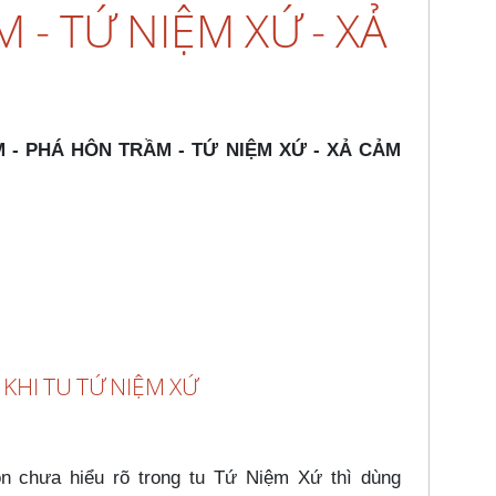
 - TỨ NIỆM XỨ - XẢ
 - PHÁ HÔN TRẦM - TỨ NIỆM XỨ - XẢ CẢM
KHI TU TỨ NIỆM XỨ
n chưa hiểu rõ trong tu Tứ Niệm Xứ thì dùng