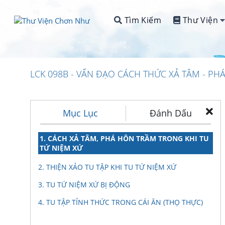
Tìm Kiếm
Thư Viện
LCK 098B - VẤN ĐẠO CÁCH THỨC XẢ TÂM - PH
Mục Lục
Đánh Dấu
1. CÁCH XẢ TÂM, PHÁ HÔN TRẦM TRONG KHI TU
TỨ NIỆM XỨ
2. THIỆN XẢO TU TẬP KHI TU TỨ NIỆM XỨ
3. TU TỨ NIỆM XỨ BỊ ĐỘNG
4. TU TẬP TỈNH THỨC TRONG CÁI ĂN (THỌ THỰC)