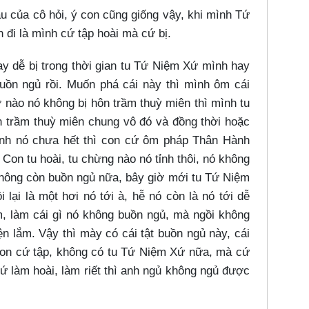
âu của cô hỏi, ý con cũng giống vậy, khi mình Tứ
 đi là mình cứ tập hoài mà cứ bị.
hay dễ bị trong thời gian tu Tứ Niệm Xứ mình hay
buồn ngủ rồi. Muốn phá cái này thì mình ôm cái
 nào nó không bị hôn trầm thuỳ miên thì mình tu
n trầm thuỳ miên chung vô đó và đồng thời hoặc
ình nó chưa hết thì con cứ ôm pháp Thân Hành
 Con tu hoài, tu chừng nào nó tỉnh thôi, nó không
 không còn buồn ngủ nữa, bây giờ mới tu Tứ Niệm
ại là một hơi nó tới à, hễ nó còn là nó tới dễ
, làm cái gì nó không buồn ngủ, mà ngồi không
n lắm. Vậy thì mày có cái tật buồn ngủ này, cái
 con cứ tập, không có tu Tứ Niệm Xứ nữa, mà cứ
 làm hoài, làm riết thì anh ngủ không ngủ được