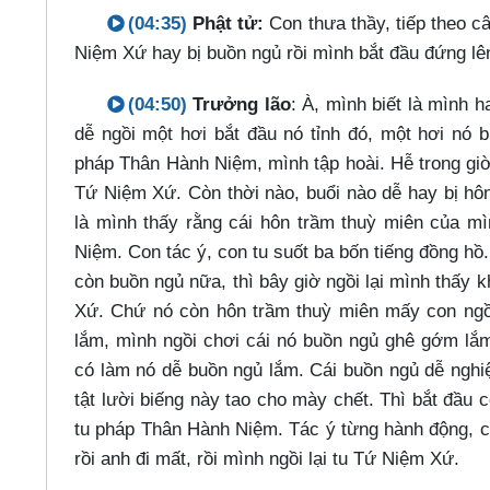
(04:35)
Phật tử:
Con thưa thầy, tiếp theo c
Niệm Xứ hay bị buồn ngủ rồi mình bắt đầu đứng lên
(04:50)
Trưởng lão
: À, mình biết là mình 
dễ ngồi một hơi bắt đầu nó tỉnh đó, một hơi nó 
pháp Thân Hành Niệm, mình tập hoài. Hễ trong giờ
Tứ Niệm Xứ. Còn thời nào, buổi nào dễ hay bị hô
là mình thấy rằng cái hôn trầm thuỳ miên của m
Niệm. Con tác ý, con tu suốt ba bốn tiếng đồng hồ.
còn buồn ngủ nữa, thì bây giờ ngồi lại mình thấy
Xứ. Chứ nó còn hôn trầm thuỳ miên mấy con ngồi l
lắm, mình ngồi chơi cái nó buồn ngủ ghê gớm lắm
có làm nó dễ buồn ngủ lắm. Cái buồn ngủ dễ nghiệ
tật lười biếng này tao cho mày chết. Thì bắt đầu
tu pháp Thân Hành Niệm. Tác ý từng hành động, cứ
rồi anh đi mất, rồi mình ngồi lại tu Tứ Niệm Xứ.