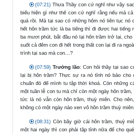
(07:21)
Thưa Thầy con cứ nghĩ như vậy sao 
biểu hiện gì như thế con cứ nghĩ rằng nếu mà cả
quá rồi. Mà tại sao có những hôm nó liên tục nó 
hết hôn trầm tức là ba tiếng thì đi được hai tiếng
ba mươi phút, bắt đầu nó lại hôn trầm trở lại, c
suốt cả đêm con đi hết trong thất con lại đi ra ng
trình tại sao mà con…​?
(07:59)
Trưởng lão
: Con hỏi thầy tại sao 
lại bị hôn trầm? Thực sự ra nó tỉnh nó báo cho c
chuẩn đó để mình tu tập thời khoá. Còn những cá
một tuần lễ con tu mà chỉ còn một ngày hôn trầm, 
tức là nó vẫn còn hôn trầm, thuỳ miên. Cho nên,
không có một ngày nào xen vô hôn trầm thuỳ miên
(08:31)
Còn bây giờ cái hôn trầm, thuỳ miê
một hai ngày thì con phải tập tỉnh nữa để cho qu