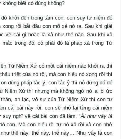
y không biết có đúng không?
 đó khởi đến trong tâm con, con suy tư niệm đó
 xong rồi bắt đầu con mổ xẻ nó ra. Sau khi giải
ộc về cái gì hoặc là xả như thế nào. Sau khi xả
mắc trong đó, có phải đó là pháp xả trong Tứ
rên Tứ Niệm Xứ có một cái niệm nào khởi ra thì
hấu triệt của nó rồi, mà con hiểu nó xong rồi thì
con dùng pháp tác ý, con tác ý thì nó dừng đó để
Tứ Niệm Xứ thì nhưng mà không ngờ nó lại bị ức
nh thản, an lạc, vô sự của Tứ Niệm Xứ thì con tư
m cái bài này rồi, con sẽ nhớ lại từng cái niệm
 suy nghĩ về cái bài con đã làm. “
À! như vậy là
 đó con. Mà con hiểu rồi tự nó xả rồi và con nhớ
như thế này, thế này, thế này…​ Như vậy là con