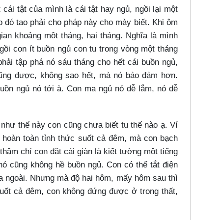
ái tật của mình là cái tật hay ngủ, ngồi lại một
o đó tao phải cho pháp này cho mày biết. Khi ôm
gian khoảng một tháng, hai tháng. Nghĩa là mình
gồi con ít buồn ngủ con tu trong vòng một tháng
hải tập phá nó sáu tháng cho hết cái buồn ngủ,
cũng được, không sao hết, mà nó bảo đảm hơn.
buồn ngủ nó tới à. Con ma ngủ nó dễ lắm, nó dễ
 như thế này con cũng chưa biết tu thế nào ạ. Ví
 hoàn toàn tỉnh thức suốt cả đêm, mà con bạch
ậm chí con đặt cái giàn là kiết tường một tiếng
nó cũng không hề buồn ngủ. Con có thể tắt điện
ra ngoài. Nhưng mà độ hai hôm, mấy hôm sau thì
i suốt cả đêm, con không đứng được ở trong thất,