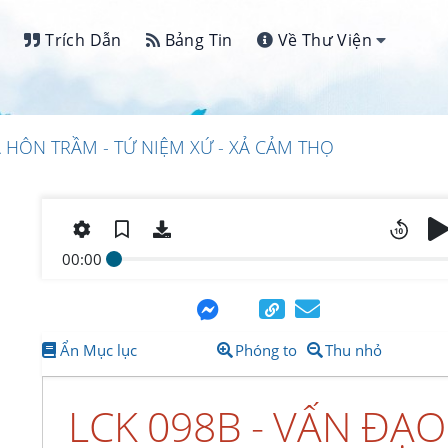
Trích Dẫn
Bảng Tin
Về Thư Viện
Á HÔN TRẦM - TỨ NIỆM XỨ - XẢ CẢM THỌ
00:00
Ẩn Mục lục
Phóng to
Thu nhỏ
LCK 098B - VẤN ĐẠ