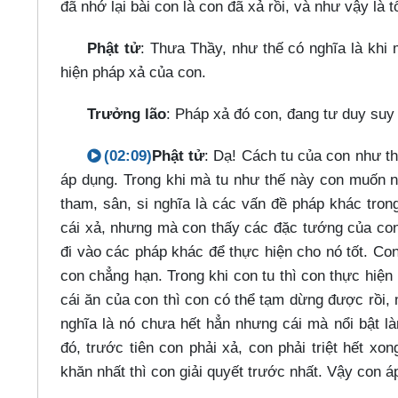
đã nhớ lại bài con là con đã xả rồi, và như vậy là t
Phật tử
: Thưa Thầy, như thế có nghĩa là khi
hiện pháp xả của con.
Trưởng lão
: Pháp xả đó con, đang tư duy suy 
(02:09)
Phật tử
: Dạ! Cách tu của con như t
áp dụng. Trong khi mà tu như thế này con muốn nhì
tham, sân, si nghĩa là các vấn đề pháp khác tron
cái xả, nhưng mà con thấy các đặc tướng của con h
đi vào các pháp khác để thực hiện cho nó tốt. Co
con chẳng hạn. Trong khi con tu thì con thực hiện
cái ăn của con thì con có thể tạm dừng được rồi
nghĩa là nó chưa hết hẳn nhưng cái mà nổi bật l
đó, trước tiên con phải xả, con phải triệt hết xo
khăn nhất thì con giải quyết trước nhất. Vậy con 