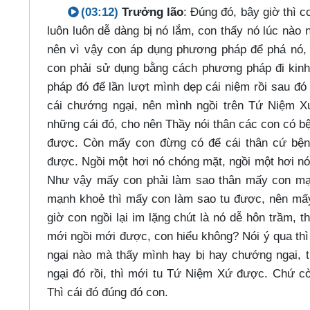
(03:12)
Trưởng lão
: Đúng đó, bây giờ thì c
luôn luôn dễ dàng bị nó lắm, con thấy nó lúc nào 
nên vì vậy con áp dụng phương pháp để phá nó, 
con phải sử dụng bằng cách phương pháp đi kin
pháp đó để lần lượt mình dẹp cái niệm rồi sau đ
cái chướng ngại, nên mình ngồi trên Tứ Niệm Xứ
những cái đó, cho nên Thầy nói thân các con có bệ
được. Còn mấy con đừng có để cái thân cứ bện
được. Ngồi một hơi nó chóng mặt, ngồi một hơi nó 
Như vậy mấy con phải làm sao thân mấy con mạn
mạnh khoẻ thì mấy con làm sao tu được, nên mấy
giờ con ngồi lại im lặng chút là nó dễ hôn trầm, t
mới ngồi mới được, con hiểu không? Nói ý qua thì
ngại nào mà thấy mình hay bị hay chướng ngại, t
ngại đó rồi, thì mới tu Tứ Niệm Xứ được. Chứ 
Thì cái đó đúng đó con.