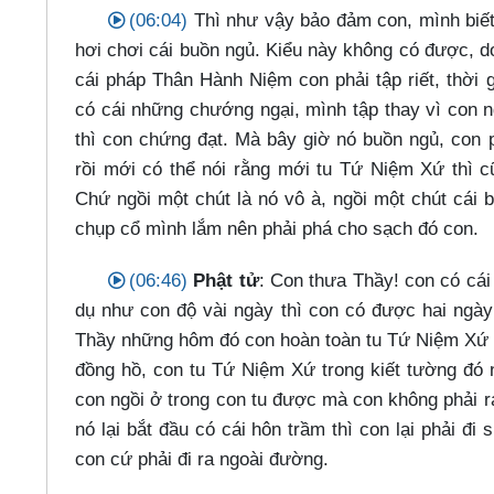
(06:04)
Thì như vậy bảo đảm con, mình biết c
hơi chơi cái buồn ngủ. Kiểu này không có được, d
cái pháp Thân Hành Niệm con phải tập riết, thời 
có cái những chướng ngại, mình tập thay vì con n
thì con chứng đạt. Mà bây giờ nó buồn ngủ, con p
rồi mới có thể nói rằng mới tu Tứ Niệm Xứ thì 
Chứ ngồi một chút là nó vô à, ngồi một chút cái 
chụp cổ mình lắm nên phải phá cho sạch đó con.
(06:46)
Phật tử
: Con thưa Thầy! con có cái
dụ như con độ vài ngày thì con có được hai ngày
Thầy những hôm đó con hoàn toàn tu Tứ Niệm Xứ th
đồng hồ, con tu Tứ Niệm Xứ trong kiết tường đó 
con ngồi ở trong con tu được mà con không phải 
nó lại bắt đầu có cái hôn trầm thì con lại phải đ
con cứ phải đi ra ngoài đường.