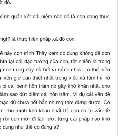
ốt đó.
 mình quán xét cái niệm nào đó là con đang thực
nghĩ là thực hiện pháp xả đó con.
hế này con trình Thầy xem có đúng không để con
n lại cái đặc tướng của con, tất nhiên là trong
g con cũng đầy đủ hết vì mình chưa có thể hiện
iện giờ cần thiết nhất trong việc xả tâm thì nó
n bị cái bệnh hôn trầm nó gây khó khăn nhất cho
 làm sao dứt điểm cái hôn trầm. Ví dụ cái vấn đề
, mặc dù chưa hết hẳn nhưng tạm dừng được. Có
àm cho mình khó khăn nhất thì con đã tu vấn đề
ng rồi con mới đi lần lượt từng cái pháp nào khó
áp dụng như thế có đúng ạ?