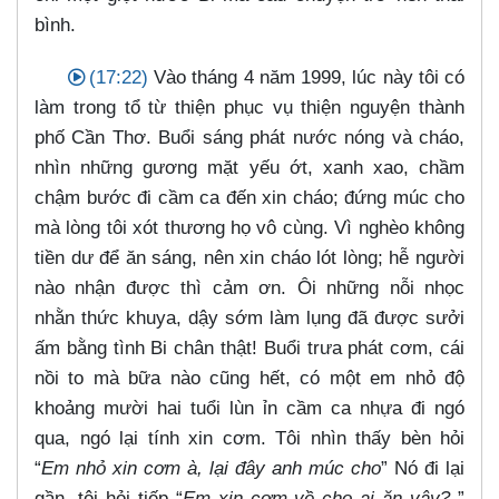
bình.
(17:22)
Vào tháng 4 năm 1999, lúc này tôi có
làm trong tổ từ thiện phục vụ thiện nguyện thành
phố Cần Thơ. Buổi sáng phát nước nóng và cháo,
nhìn những gương mặt yếu ớt, xanh xao, chầm
chậm bước đi cầm ca đến xin cháo; đứng múc cho
mà lòng tôi xót thương họ vô cùng. Vì nghèo không
tiền dư để ăn sáng, nên xin cháo lót lòng; hễ người
nào nhận được thì cảm ơn. Ôi những nỗi nhọc
nhằn thức khuya, dậy sớm làm lụng đã được sưởi
ấm bằng tình Bi chân thật! Buổi trưa phát cơm, cái
nồi to mà bữa nào cũng hết, có một em nhỏ độ
khoảng mười hai tuổi lùn ỉn cầm ca nhựa đi ngó
qua, ngó lại tính xin cơm. Tôi nhìn thấy bèn hỏi
“
Em nhỏ xin cơm à, lại đây anh múc cho
” Nó đi lại
gần, tôi hỏi tiếp “
Em xin cơm về cho ai ăn vậy?
”