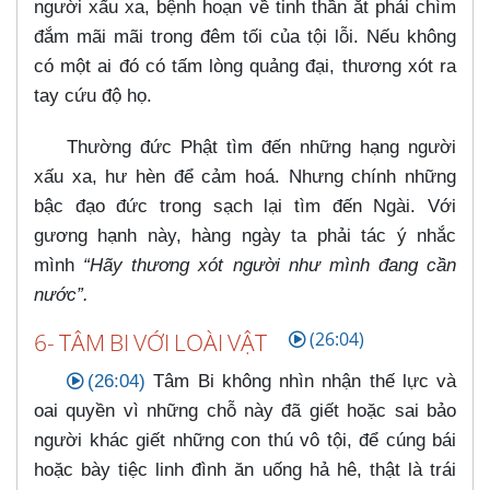
người xấu xa, bệnh hoạn về tinh thần ắt phải chìm
đắm mãi mãi trong đêm tối của tội lỗi. Nếu không
có một ai đó có tấm lòng quảng đại, thương xót ra
tay cứu độ họ.
Thường đức Phật tìm đến những hạng người
xấu xa, hư hèn để cảm hoá. Nhưng chính những
bậc đạo đức trong sạch lại tìm đến Ngài. Với
gương hạnh này, hàng ngày ta phải tác ý nhắc
mình
“Hãy thương xót người như mình đang cần
nước”.
6- TÂM BI VỚI LOÀI VẬT
(26:04)
(26:04)
Tâm Bi không nhìn nhận thế lực và
oai quyền vì những chỗ này đã giết hoặc sai bảo
người khác giết những con thú vô tội, để cúng bái
hoặc bày tiệc linh đình ăn uống hả hê, thật là trái