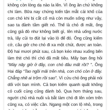
không còn lòng dạ nào la lên. Vì ông ăn chứ không
chi làm. Bữa nay chứng kiến tận mắt cái khổ của
con chó khi bị cắt cổ mà còn muốn sống như vậy,
sao ta đành tâm giết nó. Thế là chó đi mất, ông
cũng giả đò như không biết gì, lên nhà uống nước
trà, lấy củi to đút lại vào lò để đó. Ông cũng kiếm
cớ, câu giờ cho chó đi xa một chút, được an toàn.
Độ hai mươi phút sau, cả bọn kéo nhau xuống bến
làm thịt chó thì chó đã mất tiêu. Mấy bạn ông hỏi
“Mày nãy giờ ở đây, con chó đâu mất rồi? ”
. Ông
Hai đáp
“Tao ngồi mãi trên nhà, con chó còn ở đây.
Chẳng nhẽ ai trộm rồi sao"
. Vì cứu chó ông phải nói
dối với bạn mình. Cả bọn kiếm quanh quất không
có cuối cùng cũng đành bỏ. Qua hơn tháng sau,
người chủ nhà nuôi và bắt làm chó đi lên xóm trên
cũng xa, có việc cần. Ngang một con lộ nhỏ, trong