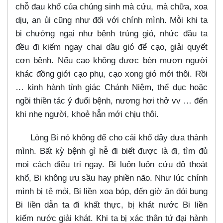
chỗ đau khổ của chúng sinh mà cứu, mà chữa, xoa
dịu, an ủi cũng như đối với chính mình. Mỗi khi ta
bị chướng ngại như bệnh trúng gió, nhức đầu ta
đều đi kiếm ngay chai dầu gió để cạo, giải quyết
cơn bệnh. Nếu cạo không được bèn mượn người
khác đồng giới cạo phụ, cạo xong gió mới thôi. Rồi
…​ kinh hành tỉnh giác Chánh Niệm, thể dục hoặc
ngồi thiền tác ý đuổi bệnh, nương hơi thở vv …​ đến
khi nhẹ người, khoẻ hẳn mới chịu thôi.
Lòng Bi nó không để cho cái khổ dây dưa thành
mình. Bất kỳ bệnh gì hễ đi biết được là đi, tìm đủ
mọi cách điều trị ngay. Bi luôn luôn cứu độ thoát
khổ, Bi không ưu sầu hay phiền não. Như lúc chính
mình bị tê mỏi, Bi liền xoa bóp, đến giờ ăn đói bụng
Bi liền dẫn ta đi khất thực, bị khát nước Bi liền
kiếm nước giải khát. Khi ta bị xác thân tứ đại hành