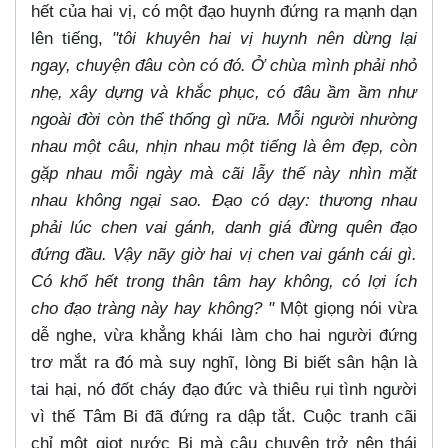
hết của hai vị, có một đạo huynh đứng ra mạnh dạn
lên tiếng,
"tôi khuyên hai vị huynh nên dừng lại
ngay, chuyện đâu còn có đó. Ở chùa mình phải nhỏ
nhẹ, xây dựng và khắc phục, có đâu ầm ầm như
ngoài đời còn thể thống gì nữa. Mỗi người nhường
nhau một câu, nhịn nhau một tiếng là êm đẹp, còn
gặp nhau mỗi ngày mà cãi lẫy thế này nhìn mặt
nhau không ngại sao. Đạo có dạy: thương nhau
phải lúc chen vai gánh, danh giá đừng quên đạo
đứng đầu. Vậy nãy giờ hai vị chen vai gánh cái gì.
Có khổ hết trong thân tâm hay không, có lợi ích
cho đạo tràng này hay không? "
Một giọng nói vừa
dễ nghe, vừa khẳng khái làm cho hai người đứng
trơ mắt ra đó mà suy nghĩ, lòng Bi biết sân hận là
tai hại, nó đốt cháy đạo đức và thiêu rụi tình người
vì thế Tâm Bi đã đứng ra dập tắt. Cuộc tranh cãi
chỉ một giọt nước Bi mà câu chuyện trở nên thái