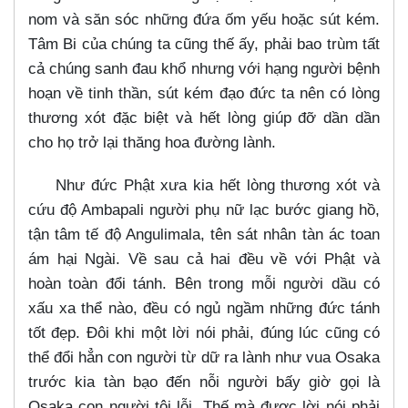
nom và săn sóc những đứa ốm yếu hoặc sút kém.
Tâm Bi của chúng ta cũng thế ấy, phải bao trùm tất
cả chúng sanh đau khổ nhưng với hạng người bệnh
hoạn về tinh thần, sút kém đạo đức ta nên có lòng
thương xót đặc biệt và hết lòng giúp đỡ dần dần
cho họ trở lại thăng hoa đường lành.
Như đức Phật xưa kia hết lòng thương xót và
cứu độ Ambapali người phụ nữ lạc bước giang hồ,
tận tâm tế độ Angulimala, tên sát nhân tàn ác toan
ám hại Ngài. Về sau cả hai đều về với Phật và
hoàn toàn đổi tánh. Bên trong mỗi người dầu có
xấu xa thể nào, đều có ngủ ngầm những đức tánh
tốt đẹp. Đôi khi một lời nói phải, đúng lúc cũng có
thể đổi hẳn con người từ dữ ra lành như vua Osaka
trước kia tàn bạo đến nỗi người bấy giờ gọi là
Osaka con người tội lỗi. Thế mà được lời nói phải