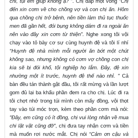
chi, tụi em giúp không ạ? ”
. Chị đáp một vòng
“Chị
đến xin cơm về cho chồng vợ và con chị ăn. Hôm
qua chồng chị trở bệnh, nên tiền làm thủ tục thuốc
men đã gần hết, đói bụng không dám đi ra ngoài ăn
nên vào đây xin cơm từ thiện”.
Nghe xong tôi vội
chạy vào tỏ bày cơ sự cùng huynh đệ và tôi lí nhí
“Huynh đệ nhà mình mỗi người ăn bớt một chút
không sao, nhưng không có cơm vợ chồng con chị
kia sẽ bị đói khổ, tội nghiệp họ lắm. Đây, đệ xin
nhường một ít trước, huynh đệ thế nào nhỉ. "
Cả
bàn đều tán thành gật đầu, tôi rất mừng và lần lượt
gom đủ lại ba khẩu phần đem ra cho chị. Lúc đi ra
tôi chợt nhớ trong túi mình còn mấy đồng, vội thọt
tay vào túi móc trọn, kèm theo phần cơm mà nói:
"Đây, em cũng có ít đồng, chị vui lòng nhận về mua
chi lặt vặt cũng đỡ"
, chị đưa tay nhận cơm và tiền
mà muốn rơi nước mắt. Chị nói
“Cảm ơn cậu và