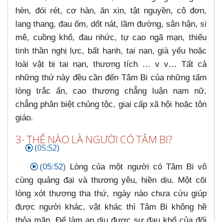
hèn, đói rét, cơ hàn, ăn xin, tật nguyền, cô đơn,
lang thang, đau ốm, dốt nát, lầm đường, sân hận, si
mê, cuồng khổ, đau nhức, tự cao ngã mạn, thiếu
tinh thần nghị lực, bất hạnh, tai nạn, già yếu hoặc
loài vật bị tai nạn, thương tích …​ v v…​ Tất cả
những thứ này đều cần đến Tâm Bi của những tấm
lòng trắc ẩn, cao thượng chẳng luận nam nữ,
chẳng phân biệt chủng tộc, giai cấp xã hội hoặc tôn
giáo.
3- THẾ NÀO LÀ NGƯỜI CÓ TÂM BI?
(05:52)
(05:52)
Lòng của một người có Tâm Bi vô
cùng quảng đại và thương yêu, hiền dịu. Một cõi
lòng xót thương tha thứ, ngày nào chưa cứu giúp
được người khác, vật khác thì Tâm Bi không hề
thỏa mãn. Để làm an dịu được sự đau khổ của đối