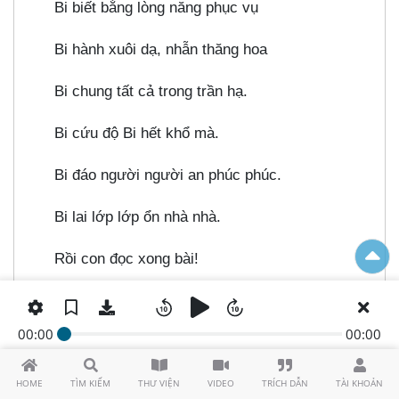
Bi biết bằng lòng năng phục vụ
Bi hành xuôi dạ, nhẫn thăng hoa
Bi chung tất cả trong trần hạ.
Bi cứu độ Bi hết khổ mà.
Bi đáo người người an phúc phúc.
Bi lai lớp lớp ổn nhà nhà.
Rồi con đọc xong bài!
HẾT BĂNG
00:00
00:00
HOME
TÌM KIẾM
THƯ VIỆN
VIDEO
TRÍCH DẪN
TÀI KHOẢN
Nếu
có duyên và hiểu biết đầy đủ chánh