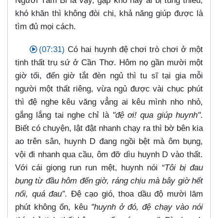
Người Tâm Bi là vậy, gặp khổ hay ai bị túng thiếu,
khó khăn thì không đòi chi, khả năng giúp được là
tìm đủ mọi cách.
(07:31)
Có hai huynh đệ chơi trò chơi ở một
tịnh thất trụ sứ ở Cần Thơ. Hôm nọ gần mười một
giờ tối, đến giờ tắt đèn ngủ thì tu sĩ tại gia mỗi
người một thất riêng, vừa ngủ được vài chục phút
thì đệ nghe kêu văng vẳng ai kêu mình nho nhỏ,
gắng lắng tai nghe chỉ là
"đệ ơi! qua giúp huynh"
.
Biết có chuyện, lật đật nhanh chạy ra thì bờ bên kia
ao trên sân, huynh D đang ngồi bệt mà ôm bụng,
vội đi nhanh qua cầu, ôm đỡ dìu huynh D vào thất.
Với cái giọng run run mệt, huynh nói
“Tôi bị đau
bụng từ đầu hôm đến giờ, ráng chịu mà bây giờ hết
nổi, quá đau”
. Đệ cạo gió, thoa dầu độ mười lăm
phút không ổn, kêu
"huynh ở đó, đệ chạy vào nói