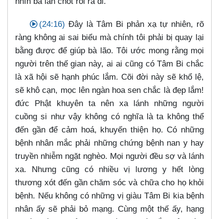
nhìn bà lần chót rồi ra đi.
(24:16)
Đây là Tâm Bi phản xạ tự nhiên, rõ
ràng không ai sai biểu mà chính tôi phải bị quay lại
bằng được để giúp bà lão. Tôi ước mong rằng mọi
người trên thế gian này, ai ai cũng có Tâm Bi chắc
là xã hội sẽ hạnh phúc lắm. Cõi đời này sẽ khổ lệ,
sẽ khô cạn, mọc lên ngàn hoa sen chắc là đẹp lắm!
đức Phật khuyên ta nên xa lánh những người
cuồng si như vậy không có nghĩa là ta không thể
đến gần để cảm hoá, khuyến thiện họ. Có những
bệnh nhân mắc phải những chứng bệnh nan y hay
truyền nhiễm ngặt nghèo. Mọi người đều sợ và lánh
xa. Nhưng cũng có nhiều vị lương y hết lòng
thương xót đến gần chăm sóc và chữa cho họ khỏi
bệnh. Nếu không có những vị giàu Tâm Bi kia bệnh
nhân ấy sẽ phải bỏ mạng. Cùng một thế ấy, hạng