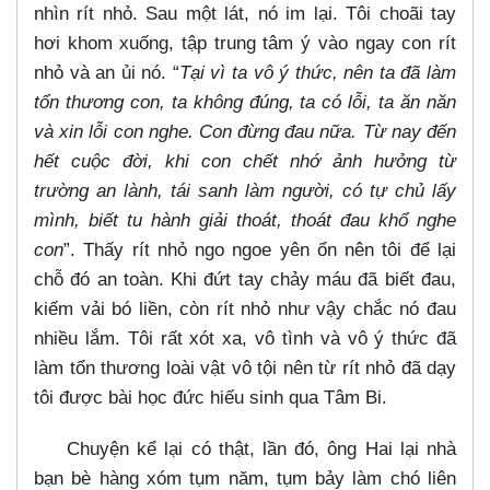
nhìn rít nhỏ. Sau một lát, nó im lại. Tôi choãi tay
hơi khom xuống, tập trung tâm ý vào ngay con rít
nhỏ và an ủi nó. “
Tại vì ta vô ý thức, nên ta đã làm
tổn thương con, ta không đúng, ta có lỗi, ta ăn năn
và xin lỗi con nghe. Con đừng đau nữa. Từ nay đến
hết cuộc đời, khi con chết nhớ ảnh hưởng từ
trường an lành, tái sanh làm người, có tự chủ lấy
mình, biết tu hành giải thoát, thoát đau khổ nghe
con
”. Thấy rít nhỏ ngo ngoe yên ổn nên tôi để lại
chỗ đó an toàn. Khi đứt tay chảy máu đã biết đau,
kiếm vải bó liền, còn rít nhỏ như vậy chắc nó đau
nhiều lắm. Tôi rất xót xa, vô tình và vô ý thức đã
làm tổn thương loài vật vô tội nên từ rít nhỏ đã dạy
tôi được bài học đức hiếu sinh qua Tâm Bi.
Chuyện kể lại có thật, lần đó, ông Hai lại nhà
bạn bè hàng xóm tụm năm, tụm bảy làm chó liên