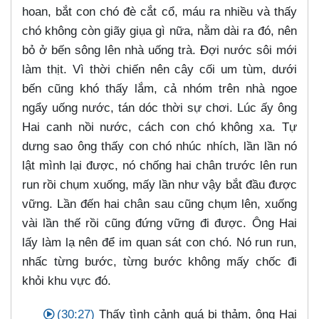
hoan, bắt con chó đè cắt cổ, máu ra nhiều và thấy
chó không còn giãy giụa gì nữa, nằm dài ra đó, nên
bỏ ở bến sông lên nhà uống trà. Đợi nước sôi mới
làm thịt. Vì thời chiến nên cây cối um tùm, dưới
bến cũng khó thấy lắm, cả nhóm trên nhà ngoe
ngẩy uống nước, tán dóc thời sự chơi. Lúc ấy ông
Hai canh nồi nước, cách con chó không xa. Tự
dưng sao ông thấy con chó nhúc nhích, lần lần nó
lật mình lại được, nó chống hai chân trước lên run
run rồi chụm xuống, mấy lần như vậy bắt đầu được
vững. Lần đến hai chân sau cũng chụm lên, xuống
vài lần thế rồi cũng đứng vững đi được. Ông Hai
lấy làm lạ nên để im quan sát con chó. Nó run run,
nhấc từng bước, từng bước không mấy chốc đi
khỏi khu vực đó.
(30:27)
Thấy tình cảnh quá bi thảm, ông Hai