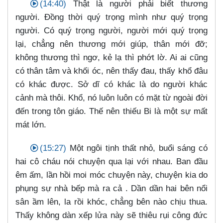
(14:40)
Thật là người phải biết thương
người. Đồng thời quý trọng mình như quý trọng
người. Có quý trọng người, người mới quý trọng
lại, chẳng nên thương mới giúp, thân mới đỡ;
không thương thì ngơ, kẻ lạ thì phớt lờ. Ai ai cũng
có thân tâm và khối óc, nên thấy đau, thấy khổ đâu
có khác được. Sở dĩ có khác là do người khác
cảnh mà thôi. Khổ, nó luôn luôn có mặt từ ngoài đời
đến trong tôn giáo. Thế nên thiếu Bi là một sự mất
mát lớn.
(15:27)
Một ngôi tịnh thất nhỏ, buổi sáng có
hai cô cháu nói chuyện qua lại với nhau. Ban đầu
êm ấm, lần hồi moi móc chuyện này, chuyện kia do
phụng sự nhà bếp mà ra cả . Dần dần hai bên nổi
sân ầm lên, la rồi khóc, chẳng bên nào chịu thua.
Thấy không dàn xếp lửa này sẽ thiêu rụi công đức