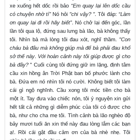
xe xuống hết dốc rồi bảo
“Em quay lại lên dốc cầu
có chuyện nhờ tí”
Nó hỏi
"chi vậy? "
. Tôi đáp:
“Làm
ơn quay lại đi rồi hãy biết”
. Nó chở lại đến góc, lần
lần tôi qua lộ, đứng sau lưng bà lão, bà không thấy
tôi. Nhìn bà mà lòng tôi đau xót, nghĩ thầm.
"Con
cháu bà đâu mà không giúp mà để bà phải đau khổ
sở thế này
.
Với hoàn cảnh này tôi giúp được gì cho
bà đây?
" Cuối cùng tôi đứng giữ im lặng, định tâm
cầu xin hồng ân Trời Phật ban bố phước lành cho
bà. Đứa em nó nhìn tôi nó cười. Không biết tôi làm
cái gì ngộ nghĩnh. Cầu xong tôi móc tiền cho bà
một ít. Tay đưa vào chiếc nón, tôi ý nguyện xin gửi
hết tất cả những gì diễm phúc của tôi có được cho
bà, như cho cha mẹ tôi. Tình cảnh bà lão nghèo độ
bảy mươi tuổi ăn xin thế này đau lòng lắm các bạn
ạ!. Rồi cái gật đầu cảm ơn của bà nhè nhẹ. Tôi