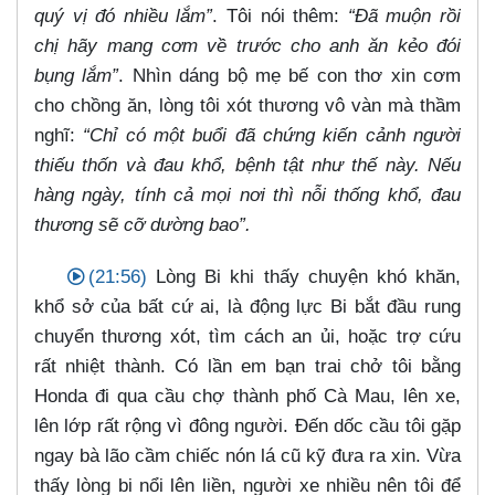
quý vị đó nhiều lắm”
. Tôi nói thêm:
“Đã muộn rồi
chị hãy mang cơm về trước cho anh ăn kẻo đói
bụng lắm”
. Nhìn dáng bộ mẹ bế con thơ xin cơm
cho chồng ăn, lòng tôi xót thương vô vàn mà thầm
nghĩ:
“Chỉ có một buổi đã chứng kiến cảnh người
thiếu thốn và đau khổ, bệnh tật như thế này. Nếu
hàng ngày, tính cả mọi nơi thì nỗi thống khổ, đau
thương sẽ cỡ dường bao”.
(21:56)
Lòng Bi khi thấy chuyện khó khăn,
khổ sở của bất cứ ai, là động lực Bi bắt đầu rung
chuyển thương xót, tìm cách an ủi, hoặc trợ cứu
rất nhiệt thành. Có lần em bạn trai chở tôi bằng
Honda đi qua cầu chợ thành phố Cà Mau, lên xe,
lên lớp rất rộng vì đông người. Đến dốc cầu tôi gặp
ngay bà lão cầm chiếc nón lá cũ kỹ đưa ra xin. Vừa
thấy lòng bi nổi lên liền, người xe nhiều nên tôi để