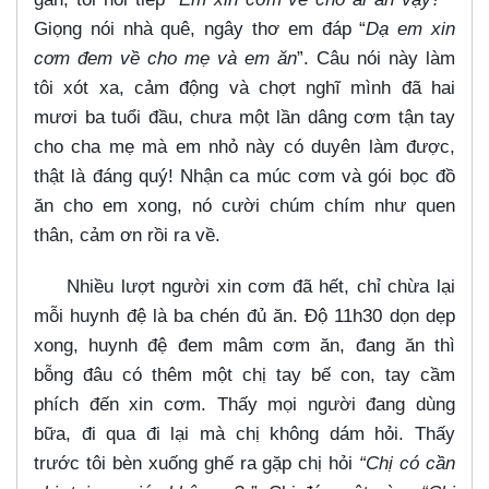
Giọng nói nhà quê, ngây thơ em đáp “
Dạ em xin
cơm đem về cho mẹ và em ăn
”. Câu nói này làm
tôi xót xa, cảm động và chợt nghĩ mình đã hai
mươi ba tuổi đầu, chưa một lần dâng cơm tận tay
cho cha mẹ mà em nhỏ này có duyên làm được,
thật là đáng quý! Nhận ca múc cơm và gói bọc đồ
ăn cho em xong, nó cười chúm chím như quen
thân, cảm ơn rồi ra về.
Nhiều lượt người xin cơm đã hết, chỉ chừa lại
mỗi huynh đệ là ba chén đủ ăn. Độ 11h30 dọn dẹp
xong, huynh đệ đem mâm cơm ăn, đang ăn thì
bỗng đâu có thêm một chị tay bế con, tay cầm
phích đến xin cơm. Thấy mọi người đang dùng
bữa, đi qua đi lại mà chị không dám hỏi. Thấy
trước tôi bèn xuống ghế ra gặp chị hỏi
“Chị có cần