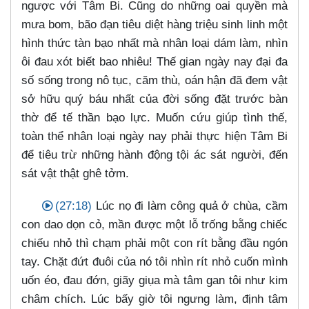
ngược với Tâm Bi. Cũng do những oai quyền mà
mưa bom, bão đạn tiêu diệt hàng triệu sinh linh một
hình thức tàn bạo nhất mà nhân loại dám làm, nhìn
ôi đau xót biết bao nhiêu! Thế gian ngày nay đại đa
số sống trong nô tục, căm thù, oán hận đã đem vật
sở hữu quý báu nhất của đời sống đặt trước bàn
thờ để tế thần bạo lực. Muốn cứu giúp tình thế,
toàn thể nhân loại ngày nay phải thực hiện Tâm Bi
để tiêu trừ những hành động tội ác sát người, đến
sát vật thật ghê tởm.
(27:18)
Lúc nọ đi làm công quả ở chùa, cầm
con dao dọn cỏ, mần được một lỗ trống bằng chiếc
chiếu nhỏ thì chạm phải một con rít bằng đầu ngón
tay. Chặt đứt đuôi của nó tôi nhìn rít nhỏ cuốn mình
uốn éo, đau đớn, giãy giụa mà tâm gan tôi như kim
châm chích. Lúc bấy giờ tôi ngưng làm, định tâm