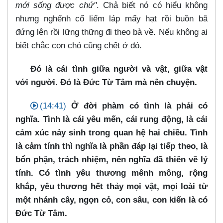
mới sống được chứ"
. Chả biết nó có hiểu không
nhưng nghểnh cổ liếm láp mấy hạt rồi buồn bã
đứng lên rồi lững thững đi theo bà về. Nếu không ai
biết chắc con chó cũng chết ở đó.
Đó là cái tình giữa người và vật, giữa vật
với người
.
Đó là Đức Từ Tâm mà nên chuyện.
(14:41)
Ở đời phàm có tình là phải có
nghĩa. Tình là cái yêu mến, cái rung động, là cái
cảm xúc nảy sinh trong quan hệ hai chiều. Tình
là cảm tính thì nghĩa là phần đáp lại tiếp theo, là
bổn phận, trách nhiệm, nên nghĩa đã thiên về lý
tính. Có tình yêu thương mênh mông, rộng
khắp, yêu thương hết thảy mọi vật, mọi loài từ
một nhánh cây, ngọn cỏ, con sâu, con kiến là có
Đức Từ Tâm.