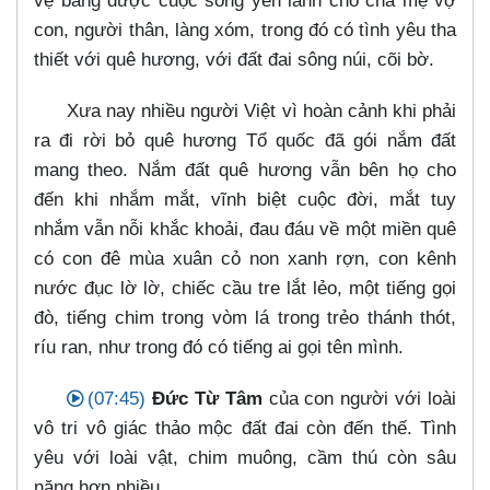
vệ bằng được cuộc sống yên lành cho cha mẹ vợ
con, người thân, làng xóm, trong đó có tình yêu tha
thiết với quê hương, với đất đai sông núi, cõi bờ.
Xưa nay nhiều người Việt vì hoàn cảnh khi phải
ra đi rời bỏ quê hương Tổ quốc đã gói nắm đất
mang theo. Nắm đất quê hương vẫn bên họ cho
đến khi nhắm mắt, vĩnh biệt cuộc đời, mắt tuy
nhắm vẫn nỗi khắc khoải, đau đáu về một miền quê
có con đê mùa xuân cỏ non xanh rợn, con kênh
nước đục lờ lờ, chiếc cầu tre lắt lẻo, một tiếng gọi
đò, tiếng chim trong vòm lá trong trẻo thánh thót,
ríu ran, như trong đó có tiếng ai gọi tên mình.
(07:45)
Đức Từ Tâm
của con người với loài
vô tri vô giác thảo mộc đất đai còn đến thế. Tình
yêu với loài vật, chim muông, cầm thú còn sâu
nặng hơn nhiều.