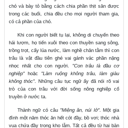
chó và bày tỏ bằng cách chia phần thịt săn được
trong các buổi, chia đều cho mọi người tham gia,
có cả phần của chó.
Khi con người biết tụ lại, không di chuyển theo
hái lượm, họ tiến xuôi theo con thuyền sang sông,
trồng trọt, cấy lúa nước, làm nghề chăn tằm thì con
trâu là vật đầu tiên ghé vai gánh vác phần nặng
nhọc nhất cho con người.
"Con trâu là đầu cơ
nghiệp"
hoặc
"Làm ruộng không trâu, làm giàu
không thóc"
. Những câu tục ngữ ấy đã nói rõ vai
trò của con trâu với đời sống nông nghiệp cổ
truyền ở nước ta.
Thành ngữ có câu
"Miệng ăn, núi lở"
. Một gia
đình một năm thóc ăn hết cót đầy, bồ vơi; thóc nhà
vua chứa đầy trong kho lẫm. Tất cả đều từ hai bàn