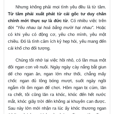
Nhưng không phải mọi tình yêu đều là từ tâm.
Từ tâm phải xuất phát từ cái gốc tư duy chân
chính mới thực sự là đức từ
. Có nhiều việc trên
đời
"Yêu nhau lại hoá bằng mười hại nhau"
. Hoặc
có khi yêu có động cơ, yêu cho mình, yêu một
chiều. Đó là tình cảm ích kỷ hẹp hòi, yêu mang đến
cái khổ cho đối tượng.
Chúng tôi nhớ lại việc hồi nhỏ, có lần mua một
đôi ngan con về nuôi. Ngày ngày cày nắng bắt giun
dế cho ngan ăn, ngan lớn như thổi, chẳng mấy
chốc ngan đủ lông bóng mượt, suốt ngày ngồi
ngắm rồi ôm ngan để chơi. Hôm ngan bị cúm, lăn
ra chết, tôi cũng lăn ra khóc, khóc đến hết nước
mắt, khóc giãy trời đến không ai khuyên can được.
Sau này lớn mới nhận ra lúc ấy khóc thương ngan