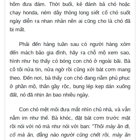
hôm đưa đám. Thời buổi, kẻ đánh bả chó hoặc
chạy honda, ném dây thòng lọng siết cổ chó suốt
ngày diễn ra nhan nhản nên ai cũng cho là chó đã
bị mất.
Phải đến hàng tuần sau có người hàng xóm
đến mách bảo gia đình, hãy ra chỗ mộ xem sao,
hình như họ thấy có bóng con chó ở ngoài bãi. Bà
cô tôi nửa tin, nửa ngờ rồi cũng xới bát cơm mang
theo. Đến nơi, bà thấy con chó đang nằm phủ phục
ở phần mộ, thân gầy rộc, bụng lép kẹp dán xuống
đất, nó đã nhịn ăn bao nhiêu ngày.
Con chó mệt mỏi đưa mắt nhìn chủ nhà, và vẫn
nằm im như thế. Bà khóc, đặt bát cơm trước mặt
rồi nói với nó mà như nói với bạn:
"Thôi mày ăn đi,
cố mà ăn, đằng nào người cũng chết rồi, mày ăn