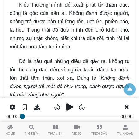
Kiểu thương mình đó xuất phát từ tham dục,
cũng là gốc của sân si. Không đánh được người,
không trả được hận thì lồng lộn, uất ức, phiền não,
la hét. Trạng thái đó đưa mình đến chỗ khốn khổ,
nhưng sự thật không biết khi trả đũa rồi, tỉnh rồi lại
một lần nữa làm khổ mình.
Đó là hậu quả những điều đã gây ra, không tù
tội thì cũng đau đớn vì người khác đánh lại hoặc
tổn thất tâm thần, xót xa. Đúng là
"Không đánh
được người thì mặt đỏ như vang, đánh được người
thì mặt vàng như nghệ"
.
Sống không sân hận, tức giận, sống vui vẻ,
00:00
00:00
hoà nhã, biết tha thứ buông xả, lòng tràn ngập
yêu thương, sống tỉnh giác, luôn ngăn ác diệt ác
HOME
TÌM KIẾM
THƯ VIỆN
VIDEO
TRÍCH DẪN
TÀI KHOẢN
pháp, sinh thiện tăng trưởng thiện là biết