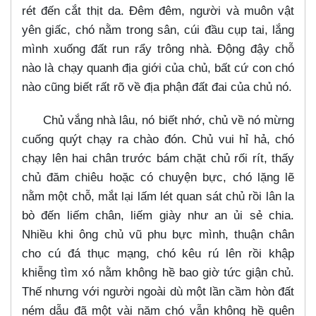
rét đến cắt thịt da. Đêm đêm, người và muôn vật
yên giấc, chó nằm trong sân, cúi đầu cụp tai, lắng
mình xuống đất run rẩy trông nhà. Động đậy chỗ
nào là chạy quanh địa giới của chủ, bất cứ con chó
nào cũng biết rất rõ về địa phận đất đai của chủ nó.
Chủ vắng nhà lâu, nó biết nhớ, chủ về nó mừng
cuống quýt chạy ra chào đón. Chủ vui hỉ hả, chó
chạy lên hai chân trước bám chặt chủ rối rít, thấy
chủ đăm chiêu hoặc có chuyện bực, chó lặng lẽ
nằm một chỗ, mắt lại lấm lét quan sát chủ rồi lân la
bò đến liếm chân, liếm giày như an ủi sẻ chia.
Nhiều khi ông chủ vũ phu bực mình, thuận chân
cho cú đá thục mạng, chó kêu rú lên rồi khập
khiễng tìm xó nằm không hề bao giờ tức giận chủ.
Thế nhưng với người ngoài dù một lần cầm hòn đất
ném dẫu đã một vài năm chó vẫn không hề quên