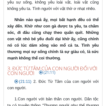
yêu sự sống, không yêu loài vật, loài vật cũng
không yêu ta. Tình người với vật thờ ơ nhạt nhẽo.
Nhân nào quả ấy, mọi bất hạnh đều có thể
xảy đến. Khờ như con gà được ta yêu, ta chăm
sóc, đi đâu cũng chạy theo quấn quít. Những
con vật nhỏ bé yếu đuối dại khờ ấy, cũng chính
nó có lúc dám xông vào mổ cả ta. Tình yêu
thương mọi sự sống chính là sự giàu có, là sức
mạnh không thể coi thường.
3. ĐỨC TỪ TÂM CỦA CON NGƯỜI ĐỐI VỚI
CON NGƯỜI
(21:11)
(21:11)
2. Đức Từ Tâm của con người với
con người.
1.Con người với bản thân con người. Dân tộc
ta có truyền thống
"Thương người như thể thương