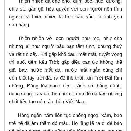
Thiên nhiên đã che chở, đùm bọc, nuôi dưỡng,
chia sẻ, gần gũi hòa quyện với con người nên tình
người và thiên nhiên là tình sâu sắc, là tình yêu
sâu nặng.
Thiên nhiên với con người như mẹ, như cha
nhưng lại như người bầu bạn tâm tình, chung thuỷ
và rất tin cậy. Khi gặp khổ đau, mất mát, tuyệt vọng
thì suốt đêm kêu Trời; gặp điều oan ức không thể
giãi bày, nước mắt dài, nước mắt ngắn cũng chỉ
còn biết lấy trời đất ra để thề thốt, xin Trời Đất làm
chứng. Đồng lúa xanh rờn, cánh cò thẳng cánh,
dòng sông, cây đa, bến nước, con đò đã làm những
chất liệu tạo nên tâm hồn Việt Nam.
Hàng ngàn năm liên tục chống ngoại xâm, bao
thế hệ đã âm thầm đổ máu. Họ lặng lẽ ra đi để bảo