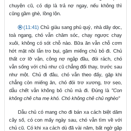
chuyện cũ, có dịp là trả nợ ngay, nếu không thì
cũng gầm ghè, lồng lộn.
(11:41)
Chủ giàu sang phú quý, nhà dãy dọc,
toà ngang, chó vẫn chăm sóc, chạy ngược chạy
xuôi, không có sót chỗ nào. Bữa ăn vẫn chỗ cơm
hớt mặt nồi lẫn tro bụi, gặm miếng chủ bỏ đi. Chủ
thất cơ lỡ vận, công nợ ngập đầu, đói rách, chó
vẫn sống với chủ như cũ chẳng đổi thay, trước sau
như một. Chủ đi đâu, chó vẫn theo đấy, gặp khi
chẳng còn miếng ăn, chó đói trơ xương, trơ sẹo,
dẫu chết vẫn không bỏ chủ mà đi. Đúng là
"Con
không chê cha mẹ khó. Chó không chê chủ nghèo"
Dẫu chủ có mang cho đi bán xa cách biệt dăm
cây số, có con mấy ngày sau, chó vẫn tìm về với
chủ cũ. Có khi xa cách dù đã vài năm, bất ngờ gặp