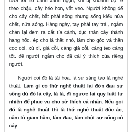
tươi tốt nở cành xanh ngọn, khi bị khoanh bộ rễ
theo chậu, cây héo hon, vắt veo. Người không để
cho cây chết, bắt phải sống nhưng sống kiểu nửa
chết, nửa sống. Hàng ngày, tay phải tay trái, ngắm
chán lại đem ra cắt tỉa cành, đục thân cây thành
hang hốc, ép cho lá thật nhỏ, làm cho gốc và thân
cọc còi, xù xì, già cỗi, càng già cỗi, càng teo càng
tốt, để người ngắm cho đã cái ý thích của riêng
người.
Người coi đó là tài hoa, là sự sáng tạo là nghệ
thuật.
Làm gì có thứ nghệ thuật lại đớn đau sự
sống dù đó là cây, là lá, đi ngược lại quy luật tự
nhiên để phục vụ cho sở thích cá nhân. Nếu gọi
đó là nghệ thuật thì là thứ nghệ thuật độc ác,
cầm tù giam hãm, làm đau, làm chột sự sống cỏ
cây.