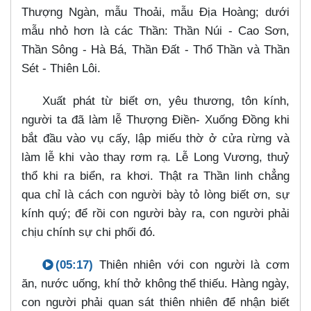
Thượng Ngàn, mẫu Thoải, mẫu Địa Hoàng; dưới
mẫu nhỏ hơn là các Thần: Thần Núi - Cao Sơn,
Thần Sông - Hà Bá, Thần Đất - Thổ Thần và Thần
Sét - Thiên Lôi.
Xuất phát từ biết ơn, yêu thương, tôn kính,
người ta đã làm lễ Thượng Điền- Xuống Đồng khi
bắt đầu vào vụ cấy, lập miếu thờ ở cửa rừng và
làm lễ khi vào thay rơm rạ. Lễ Long Vương, thuỷ
thổ khi ra biển, ra khơi. Thật ra Thần linh chẳng
qua chỉ là cách con người bày tỏ lòng biết ơn, sự
kính quý; để rồi con người bày ra, con người phải
chịu chính sự chi phối đó.
(05:17)
Thiên nhiên với con người là cơm
ăn, nước uống, khí thở không thể thiếu. Hàng ngày,
con người phải quan sát thiên nhiên để nhận biết