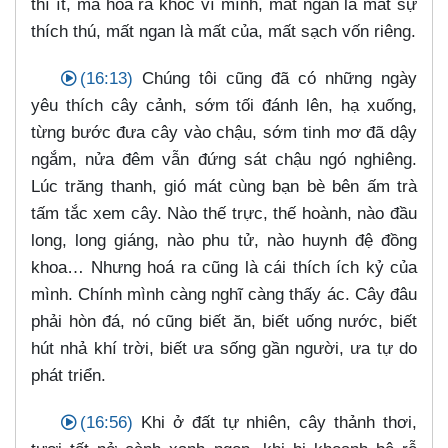
thì ít, mà hóa ra khóc vì mình, mất ngan là mất sự
thích thú, mất ngan là mất của, mất sạch vốn riêng.
(16:13)
Chúng tôi cũng đã có những ngày
yêu thích cây cảnh, sớm tối đánh lên, hạ xuống,
từng bước đưa cây vào chậu, sớm tinh mơ đã dậy
ngắm, nửa đêm vẫn đứng sát chậu ngó nghiêng.
Lúc trăng thanh, gió mát cùng bạn bè bên ấm trà
tấm tắc xem cây. Nào thế trực, thế hoành, nào đầu
long, long giáng, nào phu tử, nào huynh đệ đồng
khoa…​ Nhưng hoá ra cũng là cái thích ích kỷ của
mình. Chính mình càng nghĩ càng thấy ác. Cây đâu
phải hòn đá, nó cũng biết ăn, biết uống nước, biết
hút nhả khí trời, biết ưa sống gần người, ưa tự do
phát triển.
(16:56)
Khi ở đất tự nhiên, cây thảnh thơi,