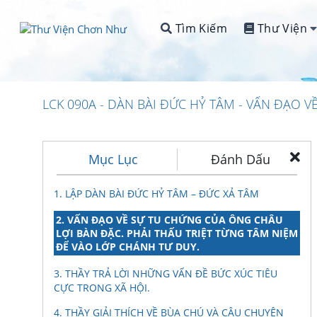
Tìm Kiếm
Thư Viện
LCK 090A - DÀN BÀI ĐỨC HỶ TÂM - VẤN ĐẠO V
Mục Lục
Đánh Dấu
1. LẬP DÀN BÀI ĐỨC HỶ TÂM – ĐỨC XẢ TÂM
2. VẤN ĐẠO VỀ SỰ TU CHỨNG CỦA ÔNG CHÂU
LỢI BÀN ĐẶC. PHẢI THẤU TRIỆT TỪNG TÂM NIỆM
ĐỂ VÀO LỚP CHÁNH TƯ DUY.
3. THẦY TRẢ LỜI NHỮNG VẤN ĐỀ BỨC XÚC TIÊU
CỰC TRONG XÃ HỘI.
4. THẦY GIẢI THÍCH VỀ BÙA CHÚ VÀ CÂU CHUYỆN