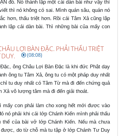
 đó. Nó thành lập một cái dàn bài như vậy thì
viết thì nó không có sai. Mình quán sâu, quán nó
ắc hơn, thấu triệt hơn. Rồi cái Tâm Xả cũng lập
ành lập cái dàn bài. Thì những bài của mấy con
HÂU LỢI BÀN ĐẶC. PHẢI THẤU TRIỆT
 DUY.
(08:08)
Đặc, ông Châu Lợi Bàn Đặc là khi đức Phật dạy
ành ông tu Tâm Xả, ông tu có một pháp duy nhất
chỉ tu duy nhất có Tâm Từ mà đi đến chứng quả
 Xả vô lượng tâm mà đi đến giải thoát.
ì mấy con phải làm cho xong hết mới được vào
 nó phải khi cái lớp Chánh Kiến mình phải thấu
, cụ thể của bài vở lớp Chánh Kiến. Nếu mà chưa
m được, do từ chỗ mà tu tập ở lớp Chánh Tư Duy