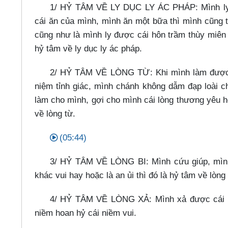
1/ HỶ TÂM VỀ LY DỤC LY ÁC PHÁP: Mình ly 
cái ăn của mình, mình ăn một bữa thì mình cũng 
cũng như là mình ly được cái hôn trầm thùy miên t
hỷ tâm về ly dục ly ác pháp.
2/ HỶ TÂM VỀ LÒNG TỪ: Khi mình làm được m
niệm tỉnh giác, mình chánh không dẫm đạp loài c
làm cho mình, gợi cho mình cái lòng thương yêu h
về lòng từ.
(05:44)
3/ HỶ TÂM VỀ LÒNG BI: Mình cứu giúp, mình
khác vui hay hoặc là an ủi thì đó là hỷ tâm về lòng 
4/ HỶ TÂM VỀ LÒNG XẢ: Mình xả được cái gì
niềm hoan hỷ cái niềm vui.