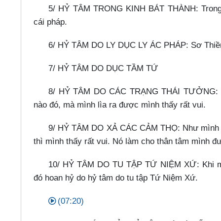
5/ HỶ TÂM TRONG KINH BÁT THÀNH: Trong kin
cái pháp.
6/ HỶ TÂM DO LY DỤC LY ÁC PHÁP: Sơ Thiề
7/ HỶ TÂM DO DỤC TẦM TỨ
8/ HỶ TÂM DO CÁC TRẠNG THÁI TƯỞNG: Ví d
nào đó, mà mình lìa ra được mình thấy rất vui.
9/ HỶ TÂM DO XẢ CÁC CẢM THỌ: Như mình đau,
thì mình thấy rất vui. Nó làm cho thân tâm mình đ
10/ HỶ TÂM DO TU TẬP TỨ NIỆM XỨ: Khi mình
đó hoan hỷ do hỷ tâm do tu tập Tứ Niệm Xứ.
(07:20)