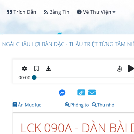
Trích Dẫn
Bảng Tin
Về Thư Viện
Ề NGÀI CHÂU LỢI BÀN ĐẶC - THẤU TRIỆT TỪNG TÂM N
00:00
Ẩn Mục lục
Phóng to
Thu nhỏ
LCK 090A - DÀN BÀI