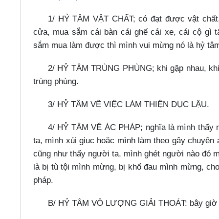
1/ HỶ TÂM VẬT CHẤT; có đạt được vật chất, 
cửa, mua sắm cái bàn cái ghế cái xe, cái cộ gì t
sắm mua làm được thì mình vui mừng nó là hỷ tâm
2/ HỶ TÂM TRÙNG PHÙNG; khi gặp nhau, khi x
trùng phùng.
3/ HỶ TÂM VỀ VIỆC LÀM THIỆN DỤC LẬU.
4/ HỶ TÂM VỀ ÁC PHÁP; nghĩa là mình thấy ng
ta, mình xúi giục hoặc mình làm theo gây chuyện á
cũng như thấy người ta, mình ghét người nào đó m
là bị tù tội mình mừng, bị khổ đau mình mừng, cho
pháp.
B/ HỶ TÂM VÔ LƯỢNG GIẢI THOÁT: bây giờ cái