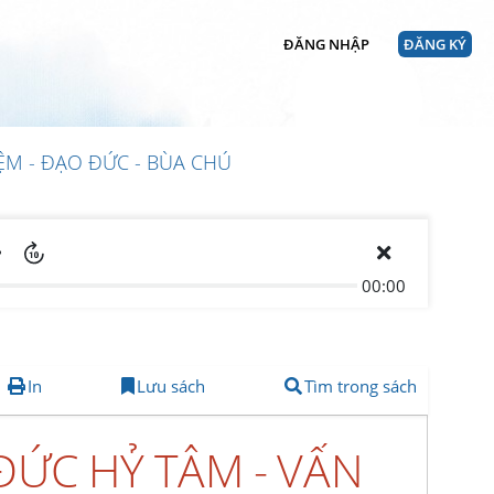
ĐĂNG NHẬP
ĐĂNG KÝ
IỆM - ĐẠO ĐỨC - BÙA CHÚ
00:00
In
Lưu sách
Tìm trong sách
 ĐỨC HỶ TÂM - VẤN