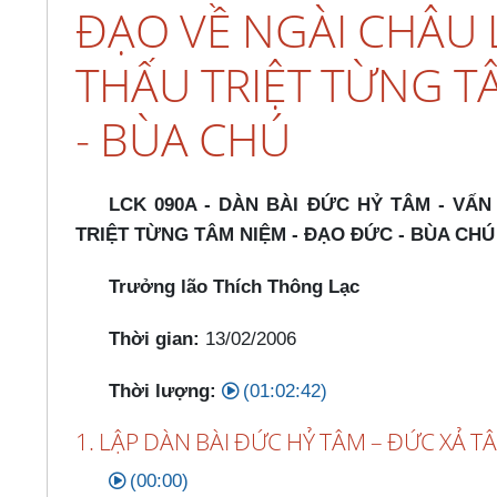
ĐẠO VỀ NGÀI CHÂU L
THẤU TRIỆT TỪNG T
- BÙA CHÚ
LCK 090A - DÀN BÀI ĐỨC HỶ TÂM - VẤ
TRIỆT TỪNG TÂM NIỆM - ĐẠO ĐỨC - BÙA CHÚ
Trưởng lão Thích Thông Lạc
Thời gian:
13/02/2006
Thời lượng:
(01:02:42)
1. LẬP DÀN BÀI ĐỨC HỶ TÂM – ĐỨC XẢ T
(00:00)