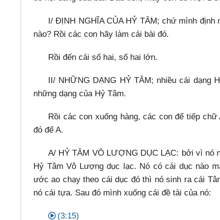
I/ ĐỊNH NGHĨA CỦA HỶ TÂM; chứ mình định ng
nào? Rồi các con hãy làm cái bài đó.
Rồi đến cái số hai, số hai lớn.
II/ NHỮNG DẠNG HỶ TÂM; nhiều cái dạng Hỷ
những dạng của Hỷ Tâm.
Rồi các con xuống hàng, các con để tiếp chữ A
đó để A.
A/ HỶ TÂM VÔ LƯỢNG DỤC LẠC: bởi vì nó nằm t
Hỷ Tâm Vô Lượng dục lạc. Nó có cái dục nào mà
ước ao chạy theo cái dục đó thì nó sinh ra cái T
nó cái tựa. Sau đó mình xuống cái đề tài của nó:
(3:15)