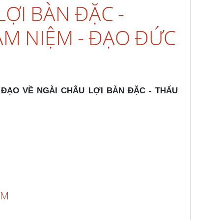
ỢI BÀN ĐẶC -
ÂM NIỆM - ĐẠO ĐỨC
N ĐẠO VỀ NGÀI CHÂU LỢI BÀN ĐẶC - THẤU
ÂM