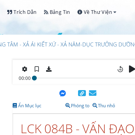
Trích Dẫn
Bảng Tin
Về Thư Viện
ỢNG TÂM - XẢ ÁI KIẾT XỨ - XẢ NĂM-DỤC TRƯỞNG DƯỠ
00:00
Ẩn Mục lục
Phóng to
Thu nhỏ
LCK 084B - VẤN ĐẠO