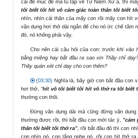
cái đề mục để mà tu tập về Tứ Niệm Xứ á, thì mấy
tôi biết tôi hít vô cảm giác toàn thân tôi biết tô
nhìn, nhìn cái thân của mấy con rồi mấy con hít vô
vận dụng hơi thở dài ngắn để cho nó ức chế tâm m
đó, nó không phải vậy.
Cho nên cái câu hỏi của con:
trước khi vào 
bằng miệng hay bắt đầu ra sao xin Thầy chỉ dạy?
Thầy quán xét chỉ dạy cho con thêm?
(03:30)
Nghĩa là, bây giờ con bắt đầu con v
hơi thở,
"
hít vô tôi biết tôi hít vô thở ra tôi biết 
thường con thôi.
Đừng vận dụng dài mà cũng đừng vận dụng ng
thường được rồi, thì bắt đầu con mới tác ý,
"cảm g
thân tôi biết tôi thở ra"
, rồi bắt đầu đó thì con n
con nhìn nó, con lắng nghe nó, rồi con hít thở ra