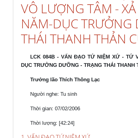
VÔ LƯỢNG TÂM - XẢ Á
NĂM-DỤC TRƯỞNG 
THÁI THANH THẢN C
LCK 084B - VẤN ĐẠO TỨ NIỆM XỨ - TỨ 
DỤC TRƯỞNG DƯỠNG - TRẠNG THÁI THANH 
Trưởng lão Thích Thông Lạc
Người nghe: Tu sinh
Thời gian: 07/02/2006
Thời lượng: [42:24]
1. VẤN ĐẠO TỨ NIỆM XỨ