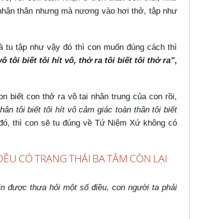
m nhận thân nhưng mà nương vào hơi thở, tập như
 tu tập như vậy đó thì con muốn đúng cách thì
vô tôi biết tôi hít vô, thở ra tôi biết tôi thở ra"
,
 biết con thở ra vô tại nhân trung của con rồi,
ân tôi biết tôi hít vô cảm giác toàn thân tôi biết
 đó, thì con sẽ tu đúng về Tứ Niệm Xứ không có
ĐỀU CÓ TRẠNG THÁI BA TÂM CÒN LẠI
n được thưa hỏi một số điều, con người ta phải