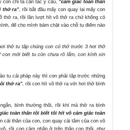
 con chỉ ta cần tác ý câu,
"cảm giác toàn thân
i thở ra"
, rồi bắt đầu mấy con quay lại mấy con
 thở ra, rồi lần lượt hít vô thở ra chứ không có
ình, để cho mình bám chặt vào chỗ tụ điểm nào
hơi thở tu tập chúng con có thở trước 3 hơi thở
 con mới biết tu còn chưa rõ lắm, con kính xin
ào tu cái pháp này thì con phải tập trước những
tôi thở ra"
,
rồi con hít vô thở ra với hơi thở bình
ắn, bình thường thôi, rồi khi mà thở ra bình
iác toàn thân tôi biết tôi hít vô cảm giác toàn
hìn cái thân của con, con quay cái tâm của con vô
 vô, rồi con cảm nhận ở trên thân con thôi, như