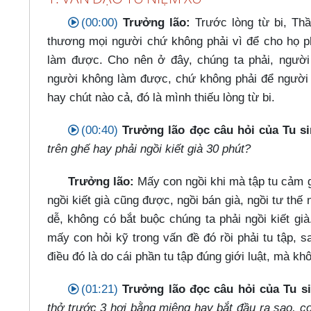
(00:00)
Trưởng lão:
Trước lòng từ bi, Thầ
thương mọi người chứ không phải vì để cho họ phả
làm được. Cho nên ở đây, chúng ta phải, người 
người không làm được, chứ không phải để người t
hay chút nào cả, đó là mình thiếu lòng từ bi.
(00:40)
Trưởng lão đọc câu hỏi của Tu s
trên ghế hay phải ngồi kiết già 30 phút?
Trưởng lão:
Mấy con ngồi khi mà tập tu cảm g
ngồi kiết già cũng được, ngồi bán già, ngồi tư thế
dễ, không có bắt buộc chúng ta phải ngồi kiết gi
mấy con hỏi kỹ trong vấn đề đó rồi phải tu tập, s
điều đó là do cái phần tu tập đúng giới luật, mà khô
(01:21)
Trưởng lão đọc câu hỏi của Tu s
thở trước 3 hơi bằng miệng hay bắt đầu ra sao, co