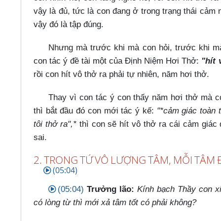
vậy là đủ, tức là con đang ở trong trạng thái cả
vậy đó là tập đúng.
Nhưng mà trước khi mà con hỏi, trước khi mà
con tác ý đề tài một của Định Niệm Hơi Thở:
"hít 
rồi con hít vô thở ra phải tự nhiên, năm hơi thở.
Thay vì con tác ý con thấy năm hơi thở mà con
thì bắt đầu đó con mới tác ý kế:
"*cảm giác toàn th
tôi thở ra",*
thì con sẽ hít vô thở ra cái cảm giác
sai.
2. TRONG TỨ VÔ LƯỢNG TÂM, MỖI TÂM 
(05:04)
(05:04)
Trưởng lão:
Kính bạch Thầy con xi
có lòng từ thì mới xả tâm tốt có phải không?