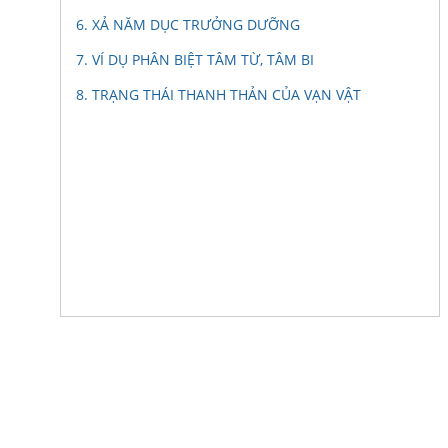
6. XẢ NĂM DỤC TRƯỞNG DƯỠNG
7. VÍ DỤ PHÂN BIỆT TÂM TỪ, TÂM BI
8. TRẠNG THÁI THANH THẢN CỦA VẠN VẬT