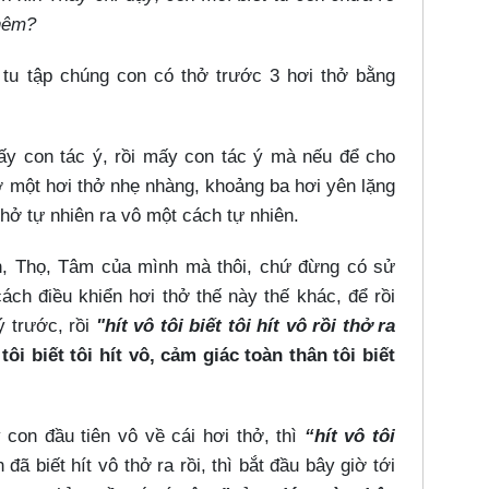
thêm?
tu tập chúng con có thở trước 3 hơi thở bằng
ấy con tác ý, rồi mấy con tác ý mà nếu để cho
 một hơi thở nhẹ nhàng, khoảng ba hơi yên lặng
hở tự nhiên ra vô một cách tự nhiên.
ân, Thọ, Tâm của mình mà thôi, chứ đừng có sử
ách điều khiển hơi thở thế này thế khác, để rồi
ý trước, rồi
"hít vô tôi biết tôi hít vô rồi thở ra
ôi biết tôi hít vô, cảm giác toàn thân tôi biết
con đầu tiên vô về cái hơi thở, thì
“hít vô tôi
 đã biết hít vô thở ra rồi, thì bắt đầu bây giờ tới