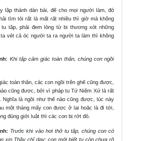
y lập thành dàn bài, để cho mọi người làm, đó
i tìm tòi rất là mất rất nhiều thì giờ mà không
tu tập, phải đem lòng từ bi thương xót những
a vét cả óc người ta ra người ta làm thì không
inh:
Khi tập cảm giác toàn thân, chúng con ngồi
iác toàn thân, các con ngồi trên ghế cũng được,
 nào cũng được, bởi vì pháp tu Tứ Niệm Xứ là rất
à. Nghĩa là ngồi như thế nào cũng được, lúc này
au một tháng mấy con được ở lại hoặc là đi tới,
ng đúng giới luật thì các con bị rớt đó.
inh:
Trước khi vào hơi thở tu tập, chúng con có
n xin Thầy chỉ dạy; con mới biết tu còn chưa rõ