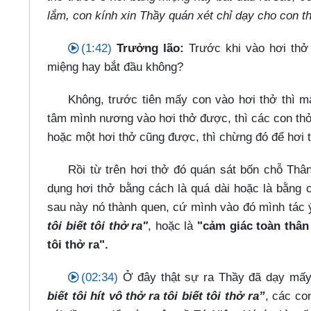
lắm, con kính xin Thầy quán xét chỉ dạy cho con 
(1:42)
Trưởng lão:
Trước khi vào hơi thở 
miệng hay bắt đầu không?
Không, trước tiên mấy con vào hơi thở thì m
tâm mình nương vào hơi thở được, thì các con thở
hoặc một hơi thở cũng được, thì chừng đó để hơi t
Rồi từ trên hơi thở đó quán sát bốn chỗ Th
dụng hơi thở bằng cách là quá dài hoặc là bằng c
sau này nó thành quen, cứ mình vào đó mình tác 
tôi biết tôi thở ra"
, hoặc là
"cảm giác toàn thân t
tôi thở ra".
(02:34)
Ở đây thật sự ra Thầy đã dạy mấy 
biết tôi hít vô thở ra tôi biết tôi thở ra”
, các con