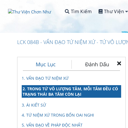
Tìm Kiếm
Thư Viện
LCK 084B - VẤN ĐẠO TỨ NIỆM XỨ - TỨ VÔ LƯ
Mục Lục
Đánh Dấu
1. VẤN ĐẠO TỨ NIỆM XỨ
2. TRONG TỨ VÔ LƯỢNG TÂM, MỖI TÂM ĐỀU CÓ
TRẠNG THÁI BA TÂM CÒN LẠI
3. ÁI KIẾT SỬ
4. TỨ NIỆM XỨ TRONG BỐN OAI NGHI
5. VẤN ĐẠO VỀ PHÁP ĐỘC NHẤT