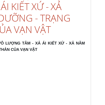
I KIẾT XỨ - XẢ
DƯỠNG - TRẠNG
ỦA VẠN VẬT
VÔ LƯỢNG TÂM - XẢ ÁI KIẾT XỨ - XẢ NĂM
THẢN CỦA VẠN VẬT