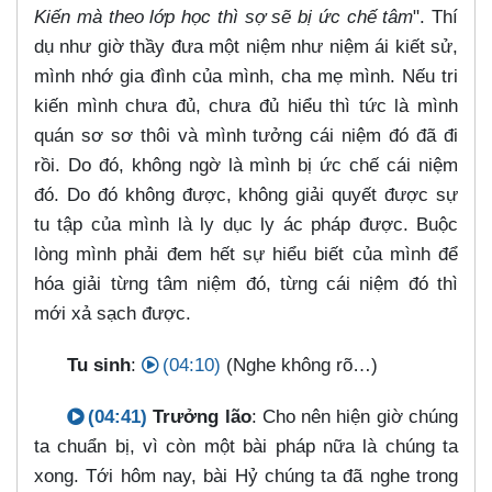
Kiến mà theo lớp học thì sợ sẽ bị ức chế tâm
". Thí
dụ như giờ thầy đưa một niệm như niệm ái kiết sử,
mình nhớ gia đình của mình, cha mẹ mình. Nếu tri
kiến mình chưa đủ, chưa đủ hiểu thì tức là mình
quán sơ sơ thôi và mình tưởng cái niệm đó đã đi
rồi. Do đó, không ngờ là mình bị ức chế cái niệm
đó. Do đó không được, không giải quyết được sự
tu tập của mình là ly dục ly ác pháp được. Buộc
lòng mình phải đem hết sự hiểu biết của mình để
hóa giải từng tâm niệm đó, từng cái niệm đó thì
mới xả sạch được.
Tu sinh
:
(04:10)
(Nghe không rõ…​)
(04:41)
Trưởng lão
: Cho nên hiện giờ chúng
ta chuẩn bị, vì còn một bài pháp nữa là chúng ta
xong. Tới hôm nay, bài Hỷ chúng ta đã nghe trong