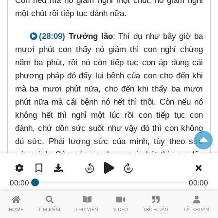
Còn nếu mà nó giảm nghỉ một chút, nó giảm nghỉ
một chút rồi tiếp tục đánh nữa.
(28:09)
Trưởng lão
: Thí dụ như bây giờ ba
mươi phút con thấy nó giảm thì con nghỉ chừng
năm ba phút, rồi nó còn tiếp tục con áp dụng cái
phương pháp đó đẩy lui bệnh của con cho đến khi
mà ba mươi phút nữa, cho đến khi thấy ba mươi
phút nữa mà cái bệnh nó hết thì thôi. Còn nếu nó
không hết thì nghỉ một lúc rồi con tiếp tục con
đánh, chứ dồn sức suốt như vậy đó thì con không
đủ sức. Phải lượng sức của mình, tùy theo sức
của mình. Sức của con ba mươi phút thì con đẩy
lui bệnh ba mươi phút, mà sức của con một giờ thì
con tu tập trong một giờ. Cho nên vì vậy mà tuỳ
00:00
00:00
theo khả năng, sức của con mà tu tập trong đẩy lui
bệnh. Còn cái bệnh lặt vặt, bây giờ cái bệnh mà
HOME
TÌM KIẾM
THƯ VIỆN
VIDEO
TRÍCH DẪN
TÀI KHOẢN