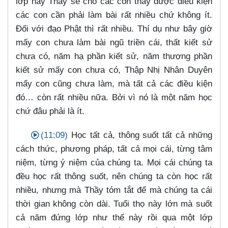
lớp này Thầy sẽ cho các con thấy được điều kiện
các con cần phải làm bài rất nhiều chứ không ít.
Đối với đạo Phật thì rất nhiều. Thí dụ như bây giờ
mấy con chưa làm bài ngũ triền cái, thất kiết sử
chưa có, năm hạ phần kiết sử, năm thượng phần
kiết sử mấy con chưa có, Thập Nhị Nhân Duyên
mấy con cũng chưa làm, mà tất cả các điều kiện
đó…​ còn rất nhiều nữa. Bởi vì nó là một năm học
chứ đâu phải là ít.
(11:09)
Học tất cả, thông suốt tất cả những
cách thức, phương pháp, tất cả mọi cái, từng tâm
niệm, từng ý niệm của chúng ta. Mọi cái chúng ta
đều học rất thông suốt, nên chúng ta còn học rất
nhiều, nhưng mà Thầy tóm tắt để mà chúng ta cái
thời gian không còn dài. Tuổi thọ này lớn mà suốt
cả năm đứng lớp như thế này rồi qua một lớp