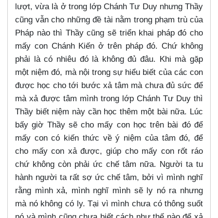
lượt, vừa là ở trong lớp Chánh Tư Duy nhưng Thầy
cũng vẫn cho những đề tài nằm trong phạm trù của
Pháp nào thì Thầy cũng sẽ triển khai pháp đó cho
mấy con Chánh Kiến ở trên pháp đó. Chứ không
phải là có nhiêu đó là không đủ đâu. Khi mà gặp
một niệm đó, mà nội trong sự hiểu biết của các con
được học cho tới bước xả tâm mà chưa đủ sức để
mà xả được tâm mình trong lớp Chánh Tư Duy thì
Thầy biết niệm này cần học thêm một bài nữa. Lúc
bấy giờ Thầy sẽ cho mấy con học trên bài đó để
mấy con có kiến thức về ý niệm của tâm đó, để
cho mấy con xả được, giúp cho mấy con rốt ráo
chứ không còn phải ức chế tâm nữa. Người ta tu
hành người ta rất sợ ức chế tâm, bởi vì mình nghĩ
rằng mình xả, mình nghĩ mình sẽ ly nó ra nhưng
mà nó không có ly. Tại vì mình chưa có thông suốt
nó và mình cũng chưa biết cách như thế nào để xả