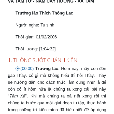
VÀ TÂM TỪ - NĂM CÂY HƯƠNG - XẢ TÂM
Trưởng lão Thích Thông Lạc
Người nghe: Tu sinh
Thời gian: 01/02/2006
Thời lượng: [1:04:32]
1. THÔNG SUỐT CHÁNH KIẾN
(00:00)
Trưởng lão
: Hôm nay, mấy con đến
gặp Thầy, có gì mà không hiểu thì hỏi Thầy. Thầy
sẽ hướng dẫn cho cách thức làm cũng như là để
còn có ít hôm nữa là chúng ta xong cái bài này
“
Tâm Xả
”. Khi mà chúng ta xả riết xong rồi thì
chúng ta bước qua một giai đoạn tu tập, thực hành
trong những tri kiến mình đã hiểu biết để áp dụng