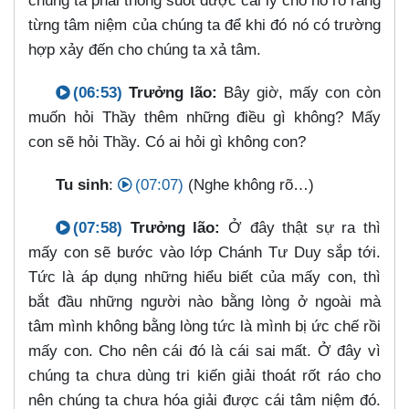
chúng ta phải thông suốt được cái lý cho nó rõ ràng
từng tâm niệm của chúng ta để khi đó nó có trường
hợp xảy đến cho chúng ta xả tâm.
(06:53)
Trưởng lão:
Bây giờ, mấy con còn
muốn hỏi Thầy thêm những điều gì không? Mấy
con sẽ hỏi Thầy. Có ai hỏi gì không con?
Tu sinh
:
(07:07)
(Nghe không rõ…​)
(07:58)
Trưởng lão:
Ở đây thật sự ra thì
mấy con sẽ bước vào lớp Chánh Tư Duy sắp tới.
Tức là áp dụng những hiểu biết của mấy con, thì
bắt đầu những người nào bằng lòng ở ngoài mà
tâm mình không bằng lòng tức là mình bị ức chế rồi
mấy con. Cho nên cái đó là cái sai mất. Ở đây vì
chúng ta chưa dùng tri kiến giải thoát rốt ráo cho
nên chúng ta chưa hóa giải được cái tâm niệm đó.