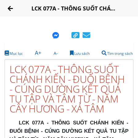
LCK 077A - THÔNG SUỐT CHÁ...
A+
A-
Mục lục
Lưu sách
Tìm trong sách
LCK 077A - THÔNG SUỐT
CHÁNH KIẾN - ĐUỔI BỆNH
- CÚNG DƯỜNG KẾT QUẢ
TU TẬP VÀ TÂM TỪ - NĂM
CÂY HƯƠNG - XẢ TÂM
LCK 077A - THÔNG SUỐT CHÁNH KIẾN -
ĐUỔI BỆNH - CÚNG DƯỜNG KẾT QUẢ TU TẬP