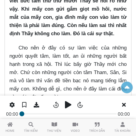
viết bức tâm thư thứ mười Thầy sẽ nói rõ như
vậy. Khi mấy con gửi gắm giọt mồ hôi, nước
mắt của mấy con, gia đình mấy con vào làm từ
thiện là phải làm đúng. Còn nếu làm sai thì nhất
định Thầy không cho làm. Đó là cái sự thật.
Cho nên ở đây có sự làm việc của những
người quyết tâm, làm tốt, an ủi những người bất
hạnh trong xã hội. Thì lúc bấy giờ Thầy mới cho
mở. Chứ còn những người còn tâm Tham, Sân, Si
mà vô làm thì vấn đề tiền bạc nó mang tiếng lắm
mấy con. Không dễ gì, cho nên ở đây làm cái điều
này với một số người.
(20:57)
Ví dụ như bây giờ lớp chúng ta nè ly
00:00
00:00
dục ly ác pháp nè hết tham, sân, si rồi. Trong khi
mấy con đứng lớp còn lãnh trách nhiệm để mấy
HOME
TÌM KIẾM
THƯ VIỆN
VIDEO
TRÍCH DẪN
TÀI KHOẢN
con điều khiển một phần gì ở trong đó quan trọng