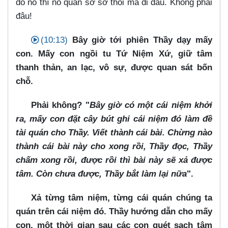
đó nó thì nó quán sơ sơ thôi mà đi đâu. Không phải
đâu!
(10:13)
Bây giờ tới phiên Thầy dạy mấy
con. Mấy con ngồi tu Tứ Niệm Xứ, giữ tâm
thanh thản, an lạc, vô sự, được quan sát bốn
chỗ.
Phải không? "
Bây giờ có một cái niệm khởi
ra, mấy con đặt cây bút ghi cái niệm đó làm đề
tài quán cho Thầy. Viết thành cái bài. Chừng nào
thành cái bài này cho xong rồi, Thầy đọc, Thầy
chấm xong rồi, được rồi thì bài này sẽ xả được
tâm. Còn chưa được, Thầy bắt làm lại nữa
".
Xả từng tâm niệm, từng cái quán chúng ta
quán trên cái niệm đó. Thầy hướng dẫn cho mấy
con, một thời gian sau các con quét sạch tâm