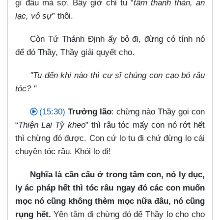
gì đâu mà sợ. Bây giờ chỉ tu “
tâm thanh thản, an
lạc, vô sự
” thôi.
Còn Tứ Thánh Định ấy bỏ đi, đừng có tính nó
để đó Thầy, Thầy giải quyết cho.
"Tu đến khi nào thì cư sĩ chúng con cạo bỏ râu
tóc? "
(15:30)
Trưởng lão
: chừng nào Thầy gọi con
“
Thiện Lai Tỳ kheo
” thì râu tóc mấy con nó rớt hết
thì chừng đó được. Con cứ lo tu đi chứ đừng lo cái
chuyện tóc râu. Khỏi lo đi!
Nghĩa là cần cấu ở trong tâm con, nó ly dục,
ly ác pháp hết thì tóc râu ngay đó các con muốn
mọc nó cũng không thèm mọc nữa đâu, nó cũng
rụng hết.
Yên tâm đi chừng đó để Thầy lo cho cho