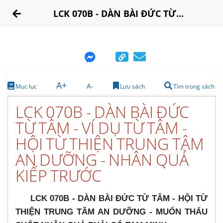
LCK 070B - DÀN BÀI ĐỨC TỪ...
A+
A-
Mục lục
Lưu sách
Tìm trong sách
LCK 070B - DÀN BÀI ĐỨC
TỪ TÂM - VÍ DỤ TỪ TÂM -
HỘI TỪ THIỆN TRUNG TÂM
AN DƯỠNG - NHÂN QUẢ
KIẾP TRƯỚC
LCK 070B - DÀN BÀI ĐỨC TỪ TÂM - HỘI TỪ
THIỆN TRUNG TÂM AN DƯỠNG - MUỐN THẤU