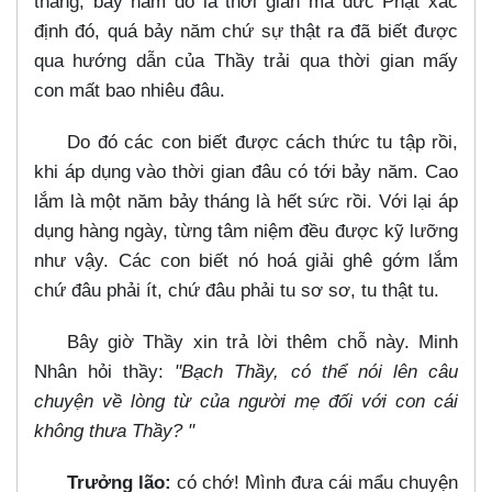
tháng, bảy năm đó là thời gian mà đức Phật xác
định đó, quá bảy năm chứ sự thật ra đã biết được
qua hướng dẫn của Thầy trải qua thời gian mấy
con mất bao nhiêu đâu.
Do đó các con biết được cách thức tu tập rồi,
khi áp dụng vào thời gian đâu có tới bảy năm. Cao
lắm là một năm bảy tháng là hết sức rồi. Với lại áp
dụng hàng ngày, từng tâm niệm đều được kỹ lưỡng
như vậy. Các con biết nó hoá giải ghê gớm lắm
chứ đâu phải ít, chứ đâu phải tu sơ sơ, tu thật tu.
Bây giờ Thầy xin trả lời thêm chỗ này. Minh
Nhân hỏi thầy:
"Bạch Thầy, có thể nói lên câu
chuyện về lòng từ của người mẹ đối với con cái
không thưa Thầy? "
Trưởng lão:
có chớ! Mình đưa cái mẩu chuyện