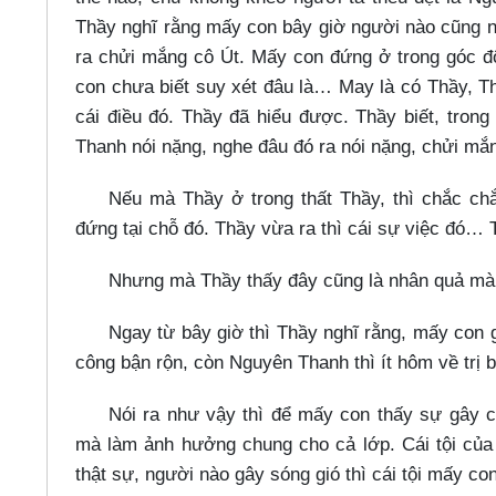
Thầy nghĩ rằng mấy con bây giờ người nào cũng n
ra chửi mắng cô Út. Mấy con đứng ở trong góc đ
con chưa biết suy xét đâu là…​ May là có Thầy, 
cái điều đó. Thầy đã hiểu được. Thầy biết, tro
Thanh nói nặng, nghe đâu đó ra nói nặng, chửi mắn
Nếu mà Thầy ở trong thất Thầy, thì chắc ch
đứng tại chỗ đó. Thầy vừa ra thì cái sự việc đó…​ 
Nhưng mà Thầy thấy đây cũng là nhân quả mà 
Ngay từ bây giờ thì Thầy nghĩ rằng, mấy con 
công bận rộn, còn Nguyên Thanh thì ít hôm về trị 
Nói ra như vậy thì để mấy con thấy sự gây c
mà làm ảnh hưởng chung cho cả lớp. Cái tội của 
thật sự, người nào gây sóng gió thì cái tội mấy con