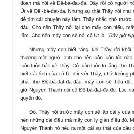
đoạn mà nói về Đề-bà-đạt-đa. Đây rồi có người nó
Út về Đề -bà-đạt-đa. Nhưng sự thật Thầy nói như
dễ tìm cái chuyện này lắm. Thầy nhắc nhở trước.
đâu. Cho nên Thầy nói lại cho mấy con hiểu, mấy
lắm. Cho nên mấy con sẽ nói cô Út là:
"Bây giờ Ng
Nhưng mấy con biết rằng, khi Thầy rời khỏi 
thương một người anh cho nên luôn luôn lúc nào 
luôn luôn bảo vệ Thầy. Cô luôn luôn lo lắng cho 
biết cái tình của cô Út đối với Thầy, chứ không 
phải như Đề-bà-đạt-đa đâu, mấy con sẽ thêu dệt 
giờ Nguyên Thanh nói cô Đề-bà-đạt-đa đó. Lúc nà
quyền đó.
Đó, Thầy nói trước mấy con sẽ lặp cái ý của
nên những cái điều mà mấy con ly gián điều đó. 
Nguyên Thanh nó nêu ra một cái sự thật của câu 