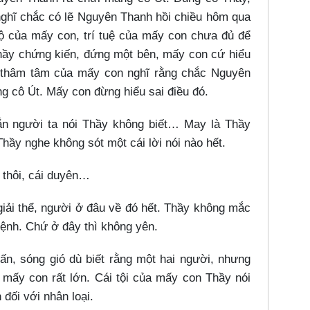
ghĩ chắc có lẽ Nguyên Thanh hồi chiều hôm qua
ộ của mấy con, trí tuệ của mấy con chưa đủ để
Thầy chứng kiến, đứng một bên, mấy con cứ hiểu
ng thâm tâm của mấy con nghĩ rằng chắc Nguyên
g cô Út. Mấy con đừng hiểu sai điều đó.
ắn người ta nói Thầy không biết…​ May là Thầy
Thầy nghe không sót một cái lời nói nào hết.
thôi, cái duyên…​
giải thể, người ở đâu về đó hết. Thầy không mắc
bệnh. Chứ ở đây thì không yên.
ấn, sóng gió dù biết rằng một hai người, nhưng
mấy con rất lớn. Cái tội của mấy con Thầy nói
 đối với nhân loại.