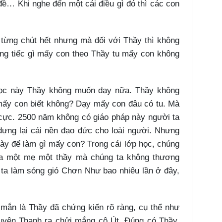
đề…​ Khi nghe đến một cái điều gì đó thì các con
 từng chút hết nhưng mà đối với Thầy thì không
ng tiếc gì mấy con theo Thầy tu mấy con không
học này Thầy không muốn dạy nữa. Thầy không
 mấy con biết không? Dạy mấy con đâu có tu. Mà
 cực. 2500 năm không có giáo pháp này người ta
ựng lại cái nền đạo đức cho loài người. Nhưng
này để làm gì mấy con? Trong cái lớp học, chúng
a một mẹ một thầy mà chúng ta không thương
 ta làm sóng gió Chơn Như bao nhiêu lần ở đây,
ắn là Thầy đã chứng kiến rõ ràng, cụ thể như
guyên Thanh ra chửi mắng cô Út. Đúng có Thầy,