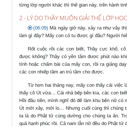
từng lớp người khác thì thế gian này, trên hành ti
2 - LÝ DO THẦY MUỐN GIẢI THỂ LỚP HỌ
(06:09)
Mà ngày giờ này, xảy ra như vậy thì
làm gì đây? Mấy con có tu được gì đâu? Người hiể
Rốt cuộc rồi các con biết, Thầy cực khổ, cô
được không? Thầy có yên tâm được phút nào khô
tính hoặc chấm bài của mấy con, rồi ra giảng dạ
các con nhiếp tâm an trú tâm cho được.
Từ hơn hai tháng nay, mấy con thấy cái việc 
thấy cô Út vừa…​ Cái nhà bếp bên kia, các con biế
Hồi đầu tiên, mình nghĩ đó để làm khu bên nữ có 
Út mới xây, mới lo…​ Nhưng cuối cùng thì chúng t
ta là do Phật tử cúng dường cho chúng ta ăn. Tr
quá hạnh phúc rồi. Cả nam lẫn nữ đều do Phật tử