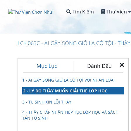
Tìm Kiếm
Thư Viện
LCK 063C - AI GÂY SÓNG GIÓ LÀ CÓ TỘI - TH
Mục Lục
Đánh Dấu
1 - AI GÂY SÓNG GIÓ LÀ CÓ TỘI VỚI NHÂN LOẠI
2 - LÝ DO THẦY MUỐN GIẢI THỂ LỚP HỌC
3 - TU SINH XIN LỖI THẦY
4 - THẦY CHẤP NHẬN TIẾP TỤC LỚP HỌC VÀ SÁCH
TẤN TU SINH