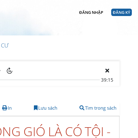
ĐĂNG NHẬP
ĐĂNG KÝ
 CƯ
39:15
In
Lưu sách
Tìm trong sách
ÓNG GIÓ LÀ CÓ TỘI -