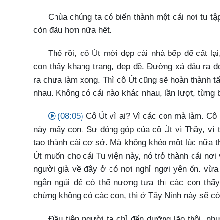
Chùa chúng ta có biến thành một cái nơi tu t
còn đâu hơn nữa hết.
Thế rồi, cô Út mới dẹp cái nhà bếp để cất lạ
con thấy khang trang, đẹp đẽ. Đường xá đâu ra đ
ra chưa làm xong. Thì cô Út cũng sẽ hoàn thành t
nhau. Không có cái nào khác nhau, lần lượt, từng
(08:05)
Cô Út vì ai? Vì các con mà làm. Cô 
này mấy con. Sự đóng góp của cô Út vì Thầy, vì 
tạo thành cái cơ sở. Mà không khéo một lúc nữa th
Út muốn cho cái Tu viện này, nó trở thành cái nơi
người già về đây ở có nơi nghỉ ngơi yên ổn. vừa 
ngắn ngủi để có thể nương tựa thì các con thấ
chừng không có các con, thì ở Tây Ninh này sẽ có
Đầu tiên người ta chỉ đến dưỡng lão thôi, nh