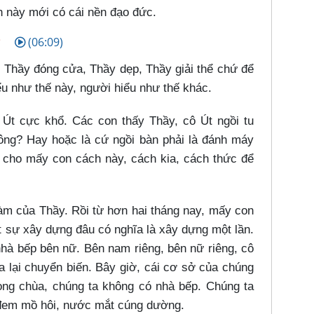
nh này mới có cái nền đạo đức.
C
(06:09)
 Thầy đóng cửa, Thầy dẹp, Thầy giải thể chứ để
u như thế này, người hiểu như thế khác.
 Út cực khổ. Các con thấy Thầy, cô Út ngồi tu
ng? Hay hoặc là cứ ngồi bàn phải là đánh máy
y cho mấy con cách này, cách kia, cách thức để
làm của Thầy. Rồi từ hơn hai tháng nay, mấy con
t sự xây dựng đâu có nghĩa là xây dựng một lần.
nhà bếp bên nữ. Bên nam riêng, bên nữ riêng, cô
a lại chuyển biến. Bây giờ, cái cơ sở của chúng
ong chùa, chúng ta không có nhà bếp. Chúng ta
 đem mồ hôi, nước mắt cúng dường.