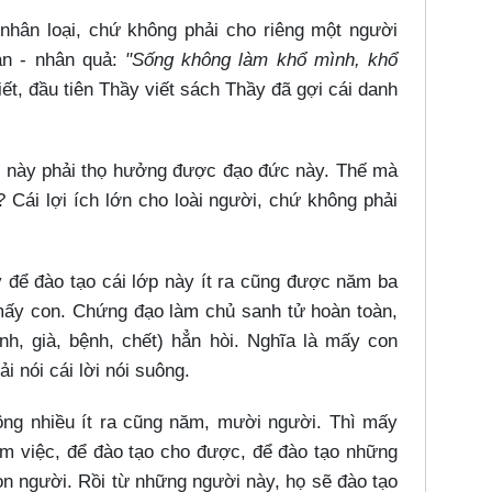
nhân loại, chứ không phải cho riêng một người
ản - nhân quả:
"Sống không làm khổ mình, khổ
ết, đầu tiên Thầy viết sách Thầy đã gợi cái danh
h này phải thọ hưởng được đạo đức này. Thế mà
 Cái lợi ích lớn cho loài người, chứ không phải
để đào tạo cái lớp này ít ra cũng được năm ba
ấy con. Chứng đạo làm chủ sanh tử hoàn toàn,
h, già, bệnh, chết) hẳn hòi. Nghĩa là mấy con
 nói cái lời nói suông.
ng nhiều ít ra cũng năm, mười người. Thì mấy
àm việc, để đào tạo cho được, để đào tạo những
on người. Rồi từ những người này, họ sẽ đào tạo