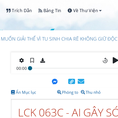
Trích Dẫn
Bảng Tin
Về Thư Viện
ẦY MUỐN GIẢI THỂ VÌ TU SINH CHIA RẼ KHÔNG GIỮ ĐỘC
00:00
Ẩn Mục lục
Phóng to
Thu nhỏ
LCK 063C - AI GÂY S