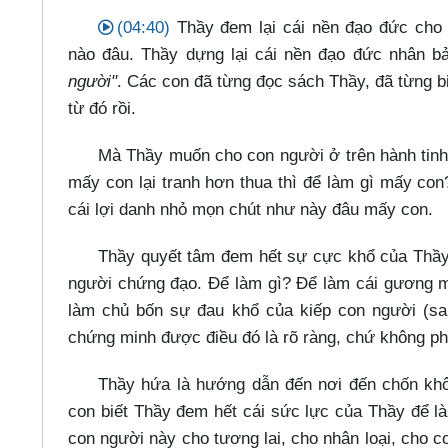
(04:40)
Thầy đem lại cái nền đạo đức cho 
nào đâu. Thầy dựng lại cái nền đạo đức nhân b
người"
. Các con đã từng đọc sách Thầy, đã từng bi
từ đó rồi.
Mà Thầy muốn cho con người ở trên hành tin
mấy con lại tranh hơn thua thì để làm gì mấy con?
cái lợi danh nhỏ mọn chút như này đâu mấy con.
Thầy quyết tâm đem hết sự cực khổ của Thầy 
người chứng đạo. Để làm gì? Để làm cái gương m
làm chủ bốn sự đau khổ của kiếp con người (san
chứng minh được điều đó là rõ ràng, chứ không phải
Thầy hứa là hướng dẫn đến nơi đến chốn khô
con biết Thầy đem hết cái sức lực của Thầy để l
con người này cho tương lai, cho nhân loại, cho c