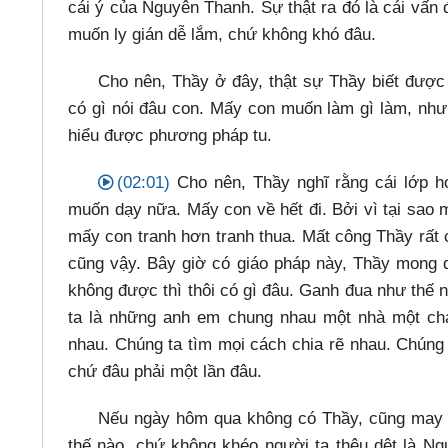
cái ý của Nguyên Thanh. Sự thật ra đó là cái vấn 
muốn ly gián dễ lắm, chứ không khó đâu.
Cho nên, Thầy ở đây, thật sự Thầy biết được
có gì nói đâu con. Mấy con muốn làm gì làm, như
hiểu được phương pháp tu.
(02:01)
Cho nên, Thầy nghĩ rằng cái lớp 
muốn dạy nữa. Mấy con về hết đi. Bởi vì tại sao
mấy con tranh hơn tranh thua. Mất công Thầy rất
cũng vậy. Bây giờ có giáo pháp này, Thầy mong d
không được thì thôi có gì đâu. Ganh đua như thế 
ta là những anh em chung nhau một nhà một ch
nhau. Chúng ta tìm mọi cách chia rẽ nhau. Chúng
chứ đâu phải một lần đâu.
Nếu ngày hôm qua không có Thầy, cũng may m
thế nào, chứ không khéo người ta thêu dệt là N