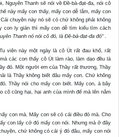
i, Nguyên Thanh sẽ nói về Đề-bà-đạt-đa, nói cô
 thế này mấy con thấy, mấy con dễ lắm, mấy con
 Cái chuyện này nó sẽ có chứ không phải không
 con ly gián thì mấy con dễ tìm kiểu tìm cách
uyên Thanh nó nói cô đó, là Đề-bà-đạt-đa đó" .
Tu viện này một ngày là cô Út rất đau khổ, rất
mà các con thấy cô Út làm rào, làm dạo đều là
Thầy đó. Một người em của Thầy rất thương, Thầy
phải là Thầy không biết đâu mấy con. Chứ không
đó. Thầy nói cho mấy con biết. Mấy con, à bây
o cô cũng hại, hại anh của mình để mà lên nắm
 mấy con mà. Mấy con sẽ có cái điều đó mà. Cho
Mấy con lấy cớ đó mấy con nói. Nhưng mà ở đây
chuyện, chứ không có cái ý đó đâu, mấy con nói