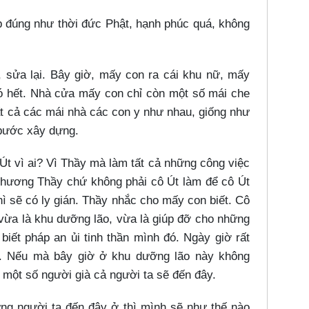
ập đúng như thời đức Phật, hạnh phúc quá, không
i, sửa lại. Bây giờ, mấy con ra cái khu nữ, mấy
ó hết. Nhà cửa mấy con chỉ còn một số mái che
ất cả các mái nhà các con y như nhau, giống như
 bước xây dựng.
Út vì ai? Vì Thầy mà làm tất cả những công việc
thương Thầy chứ không phải cô Út làm để cô Út
ì sẽ có ly gián. Thầy nhắc cho mấy con biết. Cô
 vừa là khu dưỡng lão, vừa là giúp đỡ cho những
biết pháp an ủi tinh thần mình đó. Ngày giờ rất
y. Nếu mà bây giờ ở khu dưỡng lão này không
 một số người già cả người ta sẽ đến đây.
ưng người ta đến đây ở thì mình sẽ như thế nào