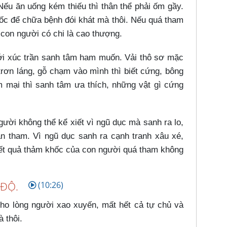
 Nếu ăn uống kém thiếu thì thân thể phải ốm gầy.
ốc để chữa bệnh đói khát mà thôi. Nếu quá tham
 con người có chi là cao thượng.
với xúc trần sanh tâm ham muốn. Vải thô sơ mặc
trơn láng, gỗ chạm vào mình thì biết cứng, bông
 mại thì sanh tâm ưa thích, những vật gì cứng
gười không thể kể xiết vì ngũ dục mà sanh ra lo,
an tham. Vì ngũ dục sanh ra cạnh tranh xâu xé,
kết quả thảm khốc của con người quá tham không
 ĐỘ.
(10:26)
 lòng người xao xuyến, mất hết cả tự chủ và
 thôi.