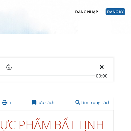
ĐĂNG NHẬP
ĐĂNG KÝ
00:00
In
Lưu sách
Tìm trong sách
HỰC PHẨM BẤT TỊNH