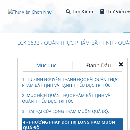
Tìm Kiếm
Thư Viện
LCK 063B - QUÁN THỰC PHẨM BẤT TỊNH - QUÁ
Mục Lục
Đánh Dấu
1- TU SINH NGUYÊN THANH ĐỌC BÀI QUÁN THỰC
PHẨM BẤT TỊNH VÀ HẠNH THIỂU DỤC TRI TÚC.
2. MỤC ĐÍCH QUÁN THỰC PHẨM BẤT TỊNH VÀ
QUÁN THIỂU DỤC, TRI TÚC
3 - TAI HẠI CỦA LÒNG THAM MUỐN QUÁ ĐỘ.
4 - PHƯƠNG PHÁP ĐỐI TRỊ LÒNG HAM MUỐN
QUÁ ĐỘ