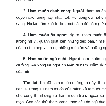
3, Ham muốn danh vọng:
Người tham muốn d
quyền cao, tiếng hay, nhân tốt. Họ luồng cúi hết 
sang. Họ lao tâm khổ trí tìm mọi cách để nắm giữ
4, Ham muốn ăn ngon:
Người tham muốn ăn 
lương mĩ vị, quanh quất bên những tiệc bàn, tìm k
của họ thu hẹp lại trong những món ăn và những 
5, Ham muốn ngủ nghỉ:
Người ham muốn ngủ n
giường. Ăn xong lại nghĩ chuyện đi nằm. Nằm là 
của mình.
Tóm lại:
Khi đã ham muốn những thứ ấy, thì c
hẹp lại trong sự ham muốn của mình và làm tôi mọ
cho cùng thì những sự ham muốn trên, ngoài sự 
mạn. Còn các thứ tham vọng khác đều do ngũ dục 