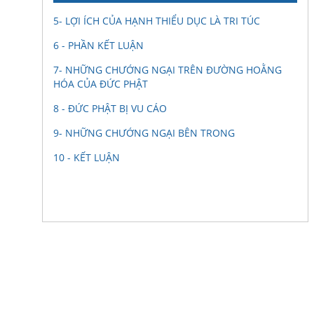
5- LỢI ÍCH CỦA HẠNH THIỂU DỤC LÀ TRI TÚC
6 - PHẦN KẾT LUẬN
7- NHỮNG CHƯỚNG NGẠI TRÊN ĐƯỜNG HOẰNG
HÓA CỦA ĐỨC PHẬT
8 - ĐỨC PHẬT BỊ VU CÁO
9- NHỮNG CHƯỚNG NGẠI BÊN TRONG
10 - KẾT LUẬN