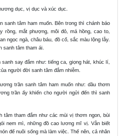
hương dục, vị dục và xúc dục.
ần sanh tâm ham muốn. Bên trong thì chánh báo
 rồng, mắt phượng, môi đỏ, má hồng, cao to,
ian ngọc ngà, châu báu, đồ cổ, sắc màu lộng lẫy.
n sanh tâm tham ái.
 sanh say đắm như: tiếng ca, giọng hát, khúc lí,
 của người đời sanh tâm đắm nhiễm.
 hương trần sanh tâm ham muốn như: dầu thơm
ng trần ấy khiến cho người ngửi đến thì sanh
anh tâm tham đắm như các mùi vị thơm ngon, bùi
 gói nem mì, những đồ cao lương mĩ vị. Vẫn biết
 món để nuôi sống mà làm việc. Thế nên, cả nhân