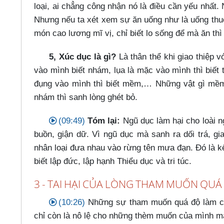
loại, ai chẳng công nhận nó là điều cần yếu nhất.
Nhưng nếu ta xét xem sự ăn uống như là uống thu
món cao lương mĩ vị, chỉ biết lo sống để mà ăn thì
5, Xúc dục là gì?
Là thân thể khi giao thiệp 
vào mình biết nhám, lụa là mặc vào mình thì biết 
đụng vào mình thì biết mềm,…​ Những vật gì mềm
nhám thì sanh lòng ghét bỏ.
(09:49)
Tóm lại:
Ngũ dục làm hại cho loài n
buồn, giận dữ. Vì ngũ dục mà sanh ra dối trá, gi
nhân loại đưa nhau vào rừng tên mưa đạn. Đó là 
biết lập đức, lập hạnh Thiểu dục và tri túc.
3 - TAI HẠI CỦA LÒNG THAM MUỐN QUÁ
(10:26)
Những sự tham muốn quá độ làm cho
chỉ còn là nô lệ cho những thèm muốn của mình mà