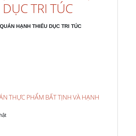
 DỤC TRI TÚC
 QUÁN HẠNH THIỂU DỤC TRI TÚC
UÁN THỰC PHẨM BẤT TỊNH VÀ HẠNH
hật