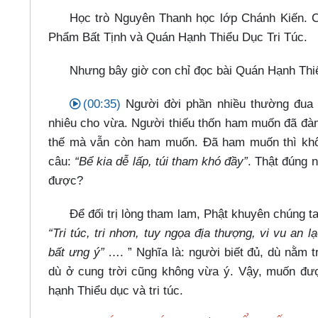
Học trò Nguyên Thanh học lớp Chánh Kiến. Co
Phẩm Bất Tịnh và Quán Hạnh Thiểu Dục Tri Túc.
Nhưng bây giờ con chỉ đọc bài Quán Hạnh Thiể
(00:35)
Người đời phần nhiều thường đua c
nhiêu cho vừa. Người thiếu thốn ham muốn đã đàn
thế mà vẫn còn ham muốn. Đã ham muốn thì khô
câu:
“Bể kia dễ lấp, túi tham khó đầy”
. Thật đúng 
được?
Để đối trị lòng tham lam, Phật khuyên chúng ta 
“Tri túc, tri nhơn, tuy ngọa địa thượng, vi vu an lạ
bất ưng ý”
…​. ” Nghĩa là: người biết đủ, dù nằm tr
dù ở cung trời cũng không vừa ý. Vậy, muốn đượ
hạnh Thiểu dục và tri túc.