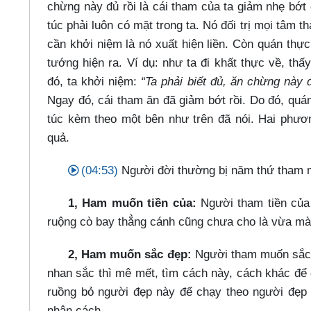
chừng này đủ rồi là cái tham của ta giảm nhẹ bớt 
túc phải luôn có mặt trong ta. Nó đối trị mọi tâm t
cần khởi niệm là nó xuất hiện liền. Còn quán thực
tướng hiện ra. Ví dụ: như ta đi khất thực về, th
đó, ta khởi niệm:
“Ta phải biết đủ, ăn chừng này đ
Ngay đó, cái tham ăn đã giảm bớt rồi. Do đó, quán 
túc kèm theo một bên như trên đã nói. Hai phươn
quả.
(04:53)
Người đời thường bị năm thứ tham m
1, Ham muốn tiền của:
Người tham tiền của 
ruộng cò bay thẳng cánh cũng chưa cho là vừa m
2, Ham muốn sắc đẹp:
Người tham muốn sắc đẹ
nhan sắc thì mê mết, tìm cách này, cách khác để g
ruồng bỏ người đẹp này để chạy theo người đẹp k
nhân cách.