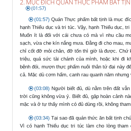
2. MỤC ĐÍCH QUÁN THỰC PHẨM BẤT TỊN
(01:57)
(01:57)
Quán Thực phẩm bất tịnh là mục đích 
hạnh Thiểu dục và tri túc. Vậy, hạnh Thiểu dục, tri t
Muốn ít là đối với cái chưa có mà vì nhu cầu 
sạch, vừa che kín nắng mưa. Đằng đi cho mau, muố
chỉ cốt đỡ mỏi chân, đỡ tốn thì giờ là được. Chứ
triệu, quá sức tài chánh của mình, hoặc khi đi 
bệnh đói, mượn thực phẩm nuôi thân tứ đại này để
cả. Mặc dù cơm hẩm, canh rau quanh năm nhưng vẫ
(03:08)
Người biết đủ, dù nằm trên đất vẫn a
trời cũng không vừa ý. Biết đủ, gặp hoàn cảnh nà
mặc và ở tự thấy mình có đủ dùng rồi, không tham
(03:34)
Tại sao đã quán thức ăn bất tịnh chú
Vì có hạnh Thiểu dục tri túc làm cho lòng tham 