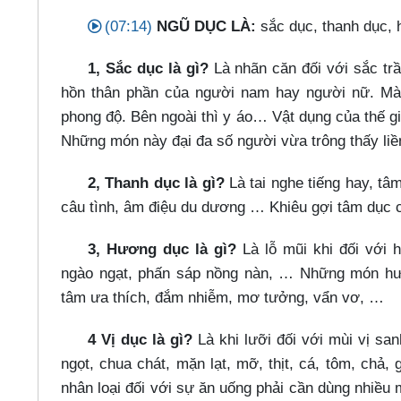
(07:14)
NGŨ DỤC LÀ:
sắc dục, thanh dục, 
1, Sắc dục là gì?
Là nhãn căn đối với sắc tr
hồn thân phần của người nam hay người nữ. Mày
phong độ. Bên ngoài thì y áo…​ Vật dụng của thế g
Những món này đại đa số người vừa trông thấy liề
2, Thanh dục là gì?
Là tai nghe tiếng hay, tâm
câu tình, âm điệu du dương …​ Khiêu gợi tâm dục
3, Hương dục là gì?
Là lỗ mũi khi đối với
ngào ngạt, phấn sáp nồng nàn, …​ Những món hươ
tâm ưa thích, đắm nhiễm, mơ tưởng, vẩn vơ, …​
4 Vị dục là gì?
Là khi lưỡi đối với mùi vị s
ngọt, chua chát, mặn lạt, mỡ, thịt, cá, tôm, chả,
nhân loại đối với sự ăn uống phải cần dùng nhiều