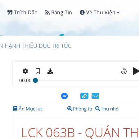
Trích Dẫn
Bảng Tin
Về Thư Viện
N HẠNH THIỂU DỤC TRI TÚC
00:00
Ẩn Mục lục
Phóng to
Thu nhỏ
LCK 063B - QUÁN T