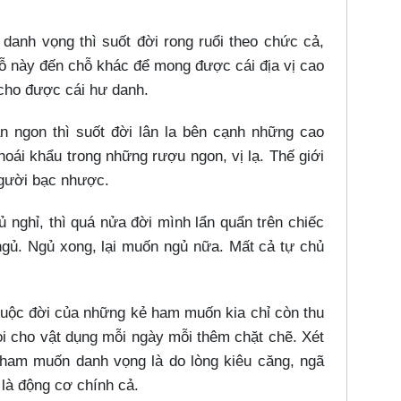
anh vọng thì suốt đời rong ruổi theo chức cả,
chỗ này đến chỗ khác để mong được cái địa vị cao
 cho được cái hư danh.
ngon thì suốt đời lân la bên cạnh những cao
hoái khẩu trong những rượu ngon, vị lạ. Thế giới
người bạc nhược.
ghỉ, thì quá nửa đời mình lẩn quẩn trên chiếc
ngủ. Ngủ xong, lại muốn ngủ nữa. Mất cả tự chủ
uộc đời của những kẻ ham muốn kia chỉ còn thu
i cho vật dụng mỗi ngày mỗi thêm chặt chẽ. Xét
ham muốn danh vọng là do lòng kiêu căng, ngã
là động cơ chính cả.