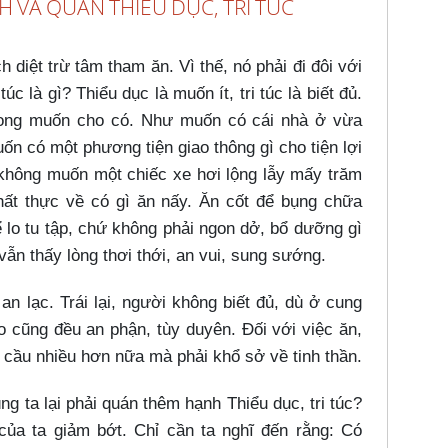
H VÀ QUÁN THIỂU DỤC, TRI TÚC
diệt trừ tâm tham ăn. Vì thế, nó phải đi đôi với
úc là gì? Thiểu dục là muốn ít, tri túc là biết đủ.
mong muốn cho có. Như muốn có cái nhà ở vừa
n có một phương tiện giao thông gì cho tiện lợi
 không muốn một chiếc xe hơi lộng lẫy mấy trăm
khất thực về có gì ăn nấy. Ăn cốt để bụng chữa
 lo tu tập, chứ không phải ngon dở, bổ dưỡng gì
n thấy lòng thơi thới, an vui, sung sướng.
n lạc. Trái lại, người không biết đủ, dù ở cung
o cũng đều an phận, tùy duyên. Đối với việc ăn,
 cầu nhiều hơn nữa mà phải khổ sở về tinh thần.
ng ta lại phải quán thêm hạnh Thiểu dục, tri túc?
của ta giảm bớt. Chỉ cần ta nghĩ đến rằng: Có