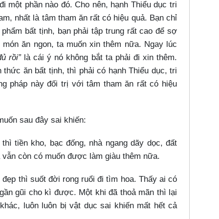
đi một phần nào đó. Cho nên, hạnh Thiểu dục tri
ham, nhất là tâm tham ăn rất có hiệu quả. Bạn chỉ
 phẩm bất tịnh, bạn phải tập trung rất cao để sợ
ấy món ăn ngon, ta muốn xin thêm nữa. Ngay lúc
ủ rồi”
là cái ý nó không bắt ta phải đi xin thêm.
thức ăn bất tịnh, thì phải có hạnh Thiểu dục, tri
g pháp này đối trị với tâm tham ăn rất có hiệu
uốn sau đây sai khiến:
thì tiền kho, bạc đống, nhà ngang dãy dọc, đất
à vẫn còn có muốn được làm giàu thêm nữa.
p thì suốt đời rong ruổi đi tìm hoa. Thấy ai có
ần gũi cho kì được. Một khi đã thoả mãn thì lại
hác, luôn luôn bị vật dục sai khiến mất hết cả