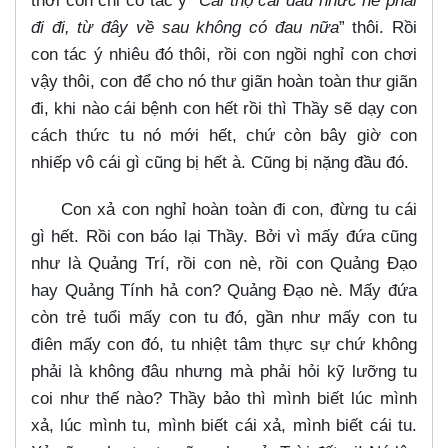
thời con chỉ có tác ý “
Cái thọ cái đầu nhức nè phải
đi đi, từ đây về sau không có đau nữa
” thôi. Rồi
con tác ý nhiêu đó thôi, rồi con ngồi nghỉ con chơi
vậy thôi, con để cho nó thư giãn hoàn toàn thư giãn
đi, khi nào cái bệnh con hết rồi thì Thầy sẽ dạy con
cách thức tu nó mới hết, chứ còn bây giờ con
nhiếp vô cái gì cũng bị hết à. Cũng bị nặng đầu đó.
Con xả con nghỉ hoàn toàn đi con, đừng tu cái
gì hết. Rồi con báo lại Thầy. Bởi vì mấy đứa cũng
như là Quảng Trí, rồi con nè, rồi con Quảng Đạo
hay Quảng Tính hả con? Quảng Đạo nè. Mấy đứa
còn trẻ tuổi mấy con tu đó, gần như mấy con tu
điên mấy con đó, tu nhiệt tâm thực sự chứ không
phải là không đâu nhưng mà phải hỏi kỹ lưỡng tu
coi như thế nào? Thầy bảo thì mình biết lúc mình
xả, lúc mình tu, mình biết cái xả, mình biết cái tu.