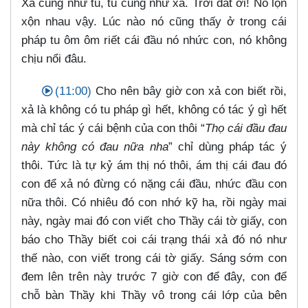
Xả cũng như tu, tu cũng như xả. Trời đất ơi! Nó lộn
xộn nhau vậy. Lúc nào nó cũng thấy ở trong cái
pháp tu ôm ôm riết cái đầu nó nhức con, nó không
chịu nổi đâu.
(11:00)
Cho nên bây giờ con xả con biết rồi,
xả là không có tu pháp gì hết, không có tác ý gì hết
mà chỉ tác ý cái bệnh của con thôi “
Thọ cái đầu đau
này không có đau nữa nha
” chỉ dùng pháp tác ý
thôi. Tức là tự kỷ ám thị nó thôi, ám thị cái đau đó
con để xả nó đừng có nặng cái đầu, nhức đầu con
nữa thôi. Có nhiêu đó con nhớ kỹ ha, rồi ngày mai
này, ngày mai đó con viết cho Thầy cái tờ giấy, con
báo cho Thầy biết coi cái trạng thái xả đó nó như
thế nào, con viết trong cái tờ giấy. Sáng sớm con
đem lên trên này trước 7 giờ con để đây, con để
chỗ bàn Thầy khi Thầy vô trong cái lớp của bên