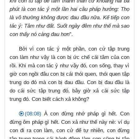
khi con tu tập để tâm thanh thản cứ khoảng hai ba
phút là con tác ý một lần hai câu pháp hướng: Thọ
là vô thường không được đau đầu nữa
.
Kế tiếp con
tác ý: Tâm như đất. Suốt ngày đêm như thế mà sao
con thấy nó càng đau hơn
”.
Bởi vì con tác ý một phần, con cứ tập trung
con làm như vậy là con bị ức chế cái tâm của con
rồi. Khi mà con tác ý như vậy đó, con sống, thay vì
giờ con ngồi đâu con bị cái thói quen, thói quen tập
trung do đó mà con bị đau đầu. Con bị đau đầu là
do cái sức tập trung đó, bây giờ xả cái sức tập
trung đó. Con biết cách xả không?
(08:08)
À con đừng nhớ pháp gì hết. Con
đừng ôm pháp gì hết. Con xả như thế này nè: ví dụ
con đi ra con làm, con cứ để tự nhiên, con đừng
tập trung trong cái hành động làm con cũng bị tập