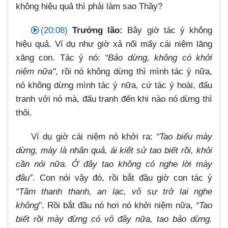
không hiệu quả thì phải làm sao Thầy?
(20:08)
Trưởng lão:
Bây giờ tác ý không
hiệu quả. Ví dụ như giờ xả nổi mấy cái niệm lăng
xăng con. Tác ý nó:
“Bảo dừng, không có khởi
niệm nữa"
, rồi nó không dừng thì mình tác ý nữa,
nó không dừng mình tác ý nữa, cứ tác ý hoài, đấu
tranh với nó mà, đấu tranh đến khi nào nó dừng thì
thôi.
Ví dụ giờ cái niệm nó khởi ra:
“Tao biểu mày
dừng, mày là nhân quả, ái kiết sử tao biết rồi, khỏi
cần nói nữa. Ở đây tao không có nghe lời mày
đâu”
. Con nói vậy đó, rồi bắt đầu giờ con tác ý
“Tâm thanh thanh, an lạc, vô sự trở lại nghe
không
". Rồi bắt đầu nó hơi nó khởi niệm nữa,
“Tao
biết rồi mày đừng có vô đây nữa, tao bảo dừng.