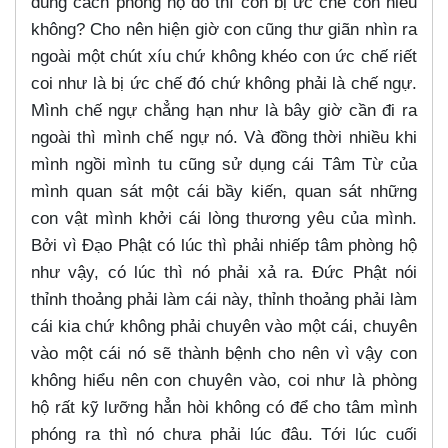
đúng cách phòng hộ đó thì con bị ức chế con hiểu
không? Cho nên hiện giờ con cũng thư giãn nhìn ra
ngoài một chút xíu chứ không khéo con ức chế riết
coi như là bị ức chế đó chứ không phải là chế ngự.
Mình chế ngự chẳng hạn như là bây giờ cần đi ra
ngoài thì mình chế ngự nó. Và đồng thời nhiều khi
mình ngồi mình tu cũng sử dụng cái Tâm Từ của
mình quan sát một cái bầy kiến, quan sát những
con vật mình khởi cái lòng thương yêu của mình.
Bởi vì Đạo Phật có lúc thì phải nhiếp tâm phòng hộ
như vậy, có lúc thì nó phải xả ra. Đức Phật nói
thỉnh thoảng phải làm cái này, thỉnh thoảng phải làm
cái kia chứ không phải chuyên vào một cái, chuyên
vào một cái nó sẽ thành bệnh cho nên vì vậy con
không hiểu nên con chuyên vào, coi như là phòng
hộ rất kỹ lưỡng hẳn hòi không có để cho tâm mình
phóng ra thì nó chưa phải lúc đâu. Tới lúc cuối