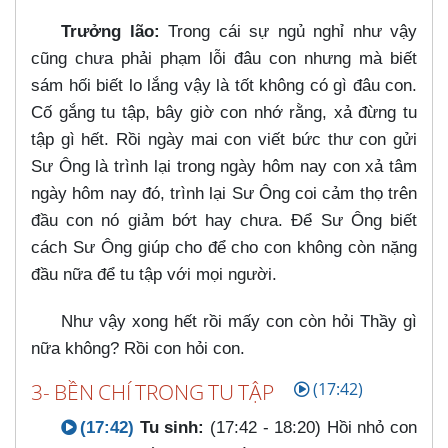
Trưởng lão:
Trong cái sự ngủ nghỉ như vậy
cũng chưa phải phạm lỗi đâu con nhưng mà biết
sám hối biết lo lắng vậy là tốt không có gì đâu con.
Cố gắng tu tập, bây giờ con nhớ rằng, xả đừng tu
tập gì hết. Rồi ngày mai con viết bức thư con gửi
Sư Ông là trình lại trong ngày hôm nay con xả tâm
ngày hôm nay đó, trình lại Sư Ông coi cảm thọ trên
đầu con nó giảm bớt hay chưa. Để Sư Ông biết
cách Sư Ông giúp cho để cho con không còn nặng
đầu nữa để tu tập với mọi người.
Như vậy xong hết rồi mấy con còn hỏi Thầy gì
nữa không? Rồi con hỏi con.
3- BỀN CHÍ TRONG TU TẬP
(17:42)
(17:42)
Tu sinh:
(17:42 - 18:20) Hồi nhỏ con