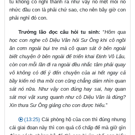
tu không có nghỉ thành ra như vậy nó mệt mỏi nó
nhức đầu con là phải chứ sao, cho nên bây giờ con
phải nghỉ đó con.
Trưởng lão đọc câu hỏi tu sinh:
“
Hôm qua
học con nghe cô Diệu Vân hỏi Sư Ông khi cô ngồi
ăn cơm ngoài bụi tre mà cô quan sát ở bên ngoài
biết chuyện ở bên ngoài để triển khai Định Vô Lậu,
còn con mỗi lần đi ra ngoài đều nhắc tâm phải quay
vô không có để ý đến chuyện của ai hết ngay cả
bầy kiến nó tha mồi con cũng chẳng dám nhìn quan
sát nó nữa. Như vậy con đúng hay sai, hay quan
sát mọi vật xung quanh như cô Diệu Vân là đúng?
Xin thưa Sư Ông giảng cho con được hiểu.
”
(13:25)
Cái phòng hộ của con thì đúng nhưng
cái giai đoạn này thì con quá cố chấp để mà giữ gìn