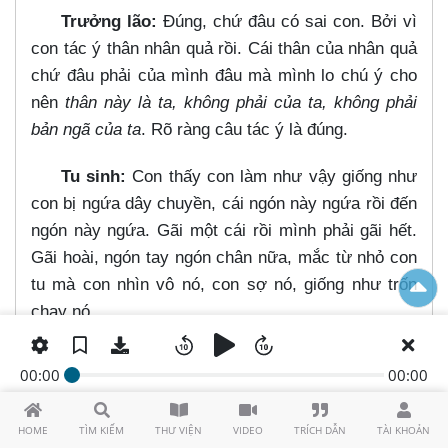
Trưởng lão:
Đúng, chứ đâu có sai con. Bởi vì
con tác ý thân nhân quả rồi. Cái thân của nhân quả
chứ đâu phải của mình đâu mà mình lo chú ý cho
nên
thân này là ta, không phải của ta, không phải
bản ngã của ta
. Rõ ràng câu tác ý là đúng.
Tu sinh:
Con thấy con làm như vậy giống như
con bị ngứa dây chuyền, cái ngón này ngứa rồi đến
ngón này ngứa. Gãi một cái rồi mình phải gãi hết.
Gãi hoài, ngón tay ngón chân nữa, mắc từ nhỏ con
tu mà con nhìn vô nó, con sợ nó, giống như trốn
chạy nó.
Trưởng lão:
Mình chỉ đuổi nó
“Thọ là vô
00:00
00:00
thường, mày đi đi”
, cái đó cách thức tác ý đuổi,
còn cái này con nói trở lại
“Nó không phải là mình"
HOME
TÌM KIẾM
THƯ VIỆN
VIDEO
TRÍCH DẪN
TÀI KHOẢN
Kệ nó làm gì làm mình cứ lo cái chuyện của mình