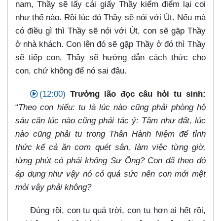
nam, Thầy sẽ lấy cái giấy Thầy kiểm điểm lại coi
như thế nào. Rồi lúc đó Thầy sẽ nói với Út. Nếu mà
có điều gì thì Thầy sẽ nói với Út, con sẽ gặp Thầy
ở nhà khách. Con lên đó sẽ gặp Thầy ở đó thì Thầy
sẽ tiếp con, Thầy sẽ hướng dẫn cách thức cho
con, chứ không để nó sai đâu.
(12:00)
Trưởng lão đọc câu hỏi tu sinh:
“
Theo con hiểu: tu là lúc nào cũng phải phòng hộ
sáu căn lúc nào cũng phải tác ý: Tâm như đất, lúc
nào cũng phải tu trong Thân Hành Niệm để tỉnh
thức kể cả ăn cơm quét sân, làm việc từng giờ,
từng phút có phải không Sư Ông? Con đã theo đó
áp dụng như vậy nó có quá sức nên con mới mệt
mỏi vậy phải không?
Đúng rồi, con tu quá trời, con tu hơn ai hết rồi,