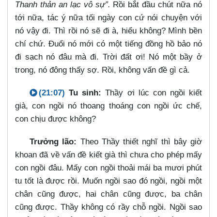
Thanh thản an lạc vô sự”.
Rồi bắt đầu chút nữa nó
tới nữa, tác ý nữa tối ngày con cứ nói chuyện với
nó vậy đi. Thì rồi nó sẽ đi à, hiểu không? Mình bền
chí chứ. Đuổi nó mới có một tiếng đồng hồ bảo nó
đi sạch nó đâu mà đi. Trời đất ơi! Nó một bầy ở
trong, nó đông thấy sợ. Rồi, không vấn đề gì cả.
(21:07)
Tu sinh:
Thầy ơi lúc con ngồi kiết
già, con ngồi nó thoang thoáng con ngồi ức chế,
con chịu được không?
Trưởng lão:
Theo Thầy thiết nghĩ thì bây giờ
khoan đã về vấn đề kiết già thì chưa cho phép mấy
con ngồi đâu. Mấy con ngồi thoải mái ba mươi phút
tu tốt là được rồi. Muốn ngồi sao đó ngồi, ngồi một
chân cũng được, hai chân cũng được, ba chân
cũng được. Thầy không có rầy chỗ ngồi. Ngồi sao