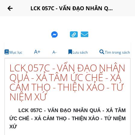
LCK 057C - VẤN ĐẠO NHÂN Q...
A+
A-
Mục lục
Lưu sách
Tìm trong sách
LCK 057C - VẤN ĐẠO NHÂN
QUẢ - XẢ TÂM ỨC CHẾ - XẢ
CẢM THỌ - THIỆN XẢO - TỨ
NIỆM XỨ
LCK 057C - VẤN ĐẠO NHÂN QUẢ - XẢ TÂM
ỨC CHẾ - XẢ CẢM THỌ - THIỆN XẢO - TỨ NIỆM
XỨ