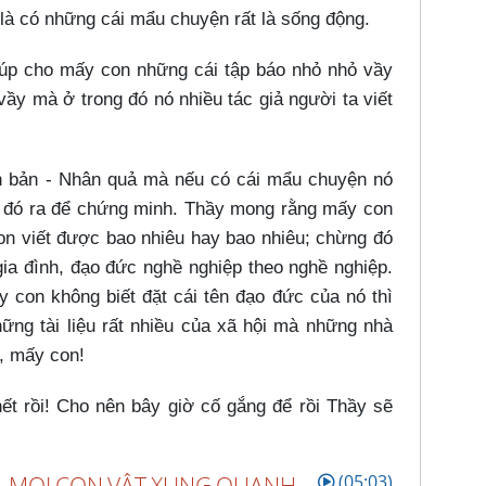
là có những cái mẩu chuyện rất là sống động.
úp cho mấy con những cái tập báo nhỏ nhỏ vầy
ầy mà ở trong đó nó nhiều tác giả người ta viết
n bản - Nhân quả mà nếu có cái mẩu chuyện nó
n đó ra để chứng minh. Thầy mong rằng mấy con
on viết được bao nhiêu hay bao nhiêu; chừng đó
gia đình, đạo đức nghề nghiệp theo nghề nghiệp.
y con không biết đặt cái tên đạo đức của nó thì
ững tài liệu rất nhiều của xã hội mà những nhà
g, mấy con!
hết rồi! Cho nên bây giờ cố gắng để rồi Thầy sẽ
, MỌI CON VẬT XUNG QUANH
(05:03)