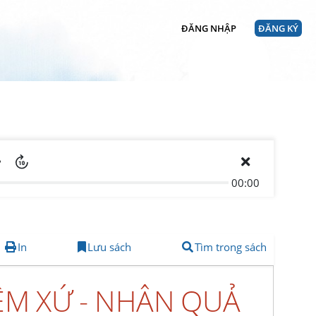
ĐĂNG NHẬP
ĐĂNG KÝ
00:00
In
Lưu sách
Tìm trong sách
IỆM XỨ - NHÂN QUẢ