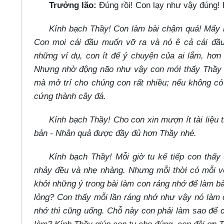
Trưởng lão:
Đúng rồi! Con lạy như vậy đúng!
Kính bạch Thầy! Con làm bài chậm quá! Mấy bà
Con moi cái đầu muốn vỡ ra và nó ê cả cái đầu
những ví dụ, con ít để ý chuyện của ai lắm, hơ
Nhưng nhờ động não như vậy con mới thấy Thầy th
mà mở trí cho chúng con rất nhiều; nếu không c
cứng thành cây đá.
Kính bạch Thầy! Cho con xin mượn ít tài liệu
bản - Nhân quả được đầy đủ hơn Thầy nhé.
Kính bạch Thầy! Mỗi giờ tu kế tiếp con thấ
nhảy đều và nhẹ nhàng. Nhưng mỗi thời có mỗi v
khởi những ý trong bài làm con ráng nhớ để làm b
lỏng? Con thấy mỗi lần ráng nhớ như vậy nó làm 
nhớ thì cũng uổng. Chỗ này con phải làm sao để 