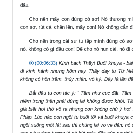
đâu.
Cho nên mấy con đừng có sợ! Nó thương mìn
con sợ, rút cái chân lên, mấy con! Nó không cắn 
Cho nên trong cái sự tu tập mình đừng có s
nó, không có gì đâu con! Để cho nó hun cái, nó đi 
(00:06:33)
Kính bạch Thầy! Buổi khuya - bà
đi kinh hành nhưng hôm nay Thầy dạy tu Tứ Niệm
không có hôn trầm, thùy miên, vô ký. Đây là lần đ
Bắt đầu tu con tác ý: “ Tâm như cục đất, Tâm 
niệm trong thân phải dừng lại không được khởi. Tâm
già biết hơi thở vô ra nhưng con không chú ý hơi
Pháp. Lúc nào con ngồi tu buổi tối và buổi khuya 
ngồi xuống một lát sau thì chúng lại vo ve đến; nó cắ