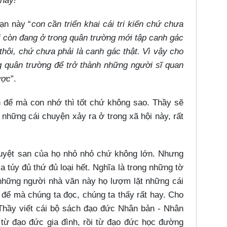
Thầy!
oạn này “
con cần triển khai cái tri kiến chứ chưa
ải còn đang ở trong quân trường mới tập canh gác
 thôi, chứ chưa phải là canh gác thật. Vì vậy cho
g quân trường để trở thành những người sĩ quan
ược
”.
ện để mà con nhớ thì tốt chứ không sao. Thầy sẽ
những cái chuyện xảy ra ở trong xã hội này, rất
uyệt san của họ nhỏ nhỏ chứ không lớn. Nhưng
a túy đủ thứ đủ loại hết. Nghĩa là trong những tờ
 những người nhà văn này họ lượm lặt những cái
ọn để mà chúng ta đọc, chúng ta thấy rất hay. Cho
Thầy viết cái bộ sách đạo đức Nhân bản - Nhân
 từ đạo đức gia đình, rồi từ đạo đức học đường