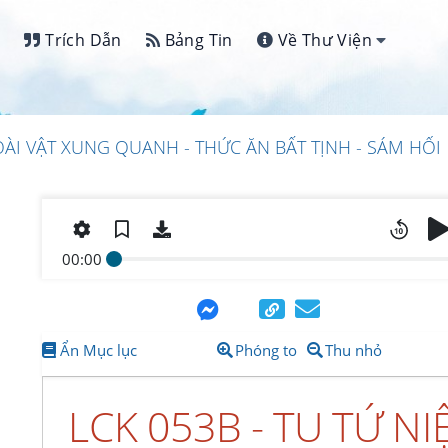
Trích Dẫn
Bảng Tin
Về Thư Viện
OÀI VẬT XUNG QUANH - THỨC ĂN BẤT TỊNH - SÁM HỐI
00:00
Ẩn Mục lục
Phóng to
Thu nhỏ
LCK 053B - TU TỨ N