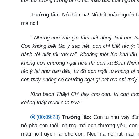
con cứ tưởng tượng là nó hút máu độc của người k
Trưởng lão:
Nó điên ha! Nó hút máu người ta
mà nói!
“ Nhưng con vẫn giữ tâm bất động. Rồi con lạ
Con không biết tác ý sao hết, con chỉ biết tác ý: “A
hành tôi biết tôi thở ra”. Khoảng một lúc khá lâ
không còn chướng ngại nữa thì con xả Định Niệm 
tác ý lại như ban đầu, từ đó con ngồi tu không bị
con thấy không có chướng ngại gì hết mà chỉ thấy 
Kính bạch Thầy! Chỉ dạy cho con. Vì con mớ
không thấy muỗi cắn nữa.”
(00:09:28)
Trưởng lão:
Con tu như vậy đún
nó phá con thôi, nhưng mà con thương yêu, con 
máu nó truyền lại cho con. Nếu mà nó hút máu n