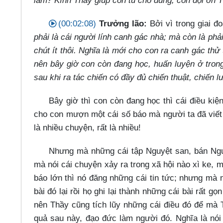
làm? Kính Thầy giúp con tu cho đúng, con đội ơn 
(00:02:08)
Trưởng lão:
Bởi vì trong giai đ
phải là cái người lính canh gác nhà; mà còn là ph
chút ít thôi. Nghĩa là mới cho con ra canh gác thử
nên bây giờ con còn đang học, huấn luyện ở tron
sau khi ra tác chiến có đầy đủ chiến thuật, chiến l
Bây giờ thì con còn đang học thì cái điều ki
cho con mượn một cái số báo mà người ta đã viết 
là nhiều chuyện, rất là nhiều!
Nhưng mà những cái tập Nguyệt san, bán Ng
mà nói cái chuyện xảy ra trong xã hội nào xì ke, m
báo lớn thì nó đăng những cái tin tức; nhưng mà
bài đó lại rồi họ ghi lại thành những cái bài rất g
nên Thầy cũng tích lũy những cái điều đó để mà 
quả sau này, đạo đức làm người đó. Nghĩa là nói