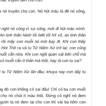
hác truyền đến cho con.”
 nó truyền cho con. Nó hút máu là để nó sống,
i nghĩ nó cũng vì sự sống, mới đi hút máu mình.
n tịnh thân hành tôi biết tôi hít vô, an tịnh thân
u, rồi mấy con muỗi nó mới bay đi. Khi con thấy
Hơi Thở ra và tu Tứ Niệm Xứ trở lại; con cũng
 muỗi cắn nữa. Khi con ngồi quan sát bốn chỗ mà
có muỗi cắn ở thân mà thôi, hay là con tu sai?
i tu Tứ Niệm Xứ lần đầu; khuya nay con dậy tu
g đó con không có sai đâu! Chỉ có ba con muỗi
cho nó chút ít máu thôi. Đừng có nghĩ nó đem
gười ta nó đem lại cho con thì vài ba hôm con