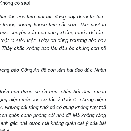
 Không có sao!
i đầu con làm một lát; đứng dậy đi rồi lại làm.
 tưởng chừng không làm nỗi nữa. Thứ nhất là
n nữa chuyện xấu con cũng không muốn để tâm.
ật là siêu việt; Thầy đã dùng phương tiện này
ó Thầy chắc không bao lâu đầu óc chúng con sẽ
 trong báo Công An để con làm bài đạo đức Nhân
y thân con được an ổn hơn, chân bớt đau, mạch
ọng niệm mới con cứ tác ý đuổi đi; nhưng niệm
ài. Nhưng cái ráng nhớ đó có đúng không hay thả
con quên canh phòng cái nhà đi! Mà không ráng
canh gác nhà được mà không quên cái ý của bài