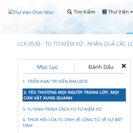
Tìm Kiếm
Thư Viện
LCK 053B - TU TỨ NIỆM XỨ - NHÂN QUẢ CÁC L
Mục Lục
Đánh Dấu
1. TRIỂN KHAI TRI KIẾN ĐẠO ĐỨC
2. YÊU THƯƠNG MỌI NGƯỜI TRONG LỚP, MỌI
CON VẬT XUNG QUANH
3. TU SINH TRÌNH CÁCH TU TỨ NIỆM XỨ
4. THƯA HỎI CỦA TU SINH VỀ LÒNG TỪ, VỀ SỰ BẤT
TỊNH