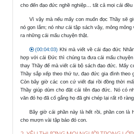
cho đến đạo đức nghề nghiệp…​ tất cả mọi cái đều 
Vì vậy mà nếu mấy con muốn đọc Thầy sẽ gi
nó gọn lắm; nó như cái tập sách vậy, mỏng mỏng v
ra những cái mẩu chuyện thật.
(00:04:03)
Khi mà viết về cái đạo đức Nhâ
hợp với cái Đức thì chúng ta đưa cái mẩu chuyệ
thay Thầy để mà viết cái bộ sách đạo đức. Mấy c
Thầy sắp xếp theo thứ tự, đạo đức gia đình theo 
Còn bây giờ các con cứ viết đại rồi đồng thời mấ
Thầy giúp dùm cho đặt cái tên đạo đức. Nó có nh
văn đó họ đã cố gắng họ đã ghi chép lại rất rõ ràn
Bây giờ cái phần này là hết rồi, phần con là 
cho mượn vài tập báo đó con.
2. YÊU THƯƠNG MỌI NGƯỜI TRONG LỚP