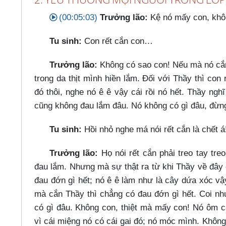
(00:05:03)
Trưởng lão:
Kệ nó mấy con, khôn
Tu sinh:
Con rết cắn con…​
Trưởng lão:
Không có sao con! Nếu mà nó cắn 
trong da thịt mình hiền lắm. Đối với Thầy thì con 
đó thôi, nghe nó ê ê vậy cái rồi nó hết. Thầy ng
cũng không đau lắm đâu. Nó không có gì đâu, đừn
Tu sinh:
Hồi nhỏ nghe má nói rết cắn là chết á
Trưởng lão:
Họ nói rết cắn phải treo tay tre
đau lắm. Nhưng mà sự thật ra từ khi Thầy về đây
đau đớn gì hết; nó ê ê làm như là cây dứa xóc vậy
mà cắn Thầy thì chẳng có đau đớn gì hết. Coi nh
có gì đâu. Không con, thiệt mà mấy con! Nó ôm c
vì cái miệng nó có cái gai đó; nó móc mình. Khôn