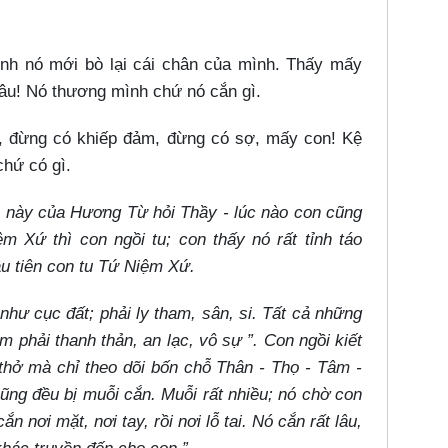
h nó mới bò lại cái chân của mình. Thấy mấy
đâu! Nó thương mình chứ nó cắn gì.
ợ, đừng có khiếp đảm, đừng có sợ, mấy con! Kệ
chứ có gì.
i này của Hương Từ hỏi Thầy - lúc nào con cũng
 Xứ thì con ngồi tu; con thấy nó rất tỉnh táo
ầu tiên con tu Tứ Niệm Xứ.
như cục đất; phải ly tham, sân, si. Tất cả những
 phải thanh thản, an lạc, vô sự ”. Con ngồi kiết
 thở mà chỉ theo dõi bốn chỗ Thân - Thọ - Tâm -
cũng đều bị muỗi cắn. Muỗi rất nhiều; nó chờ con
n nơi mặt, nơi tay, rồi nơi lỗ tai. Nó cắn rất lâu,