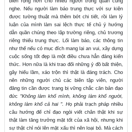
biến rộng hơn cho nhiều người trong quán cùng
nghe. Nếu người làm báo trung thực với sự kiện
được tường thuật mà thêm bớt chi tiết, rồi làm lý
luận của mình làm sai lệch thực tế chủ ý hướng
dẫn quần chúng theo lập trường riêng, chủ trương
riêng thiếu trung thực. Lối làm báo, các thông tin
như thế nếu có mục đích mang lại an vui, xây dựng
cuộc sống tốt đẹp là một điều chưa hẳn đáng kiến
thức. Hơn nữa là khi trao đổi những ý đồ bất thiện,
gây hiểu lầm, xáo trộn thì thật là đáng trách. Cho
nên những người chủ các biên tập viên, người
đăng tin cần được trang bị vững chắc căn bản đạo
đức
"Không làm khổ mình, không làm khổ người,
không làm khổ cả hai ". H
ọ phải trạch pháp nhiều
câu hướng để chỉ đạo ngòi viết chân thật khi sự
thật làm tăng trưởng mặt tốt của xã hội, nhưng khi
sự thật chỉ nói lên mặt xấu thì nên loại bỏ. Mà cách