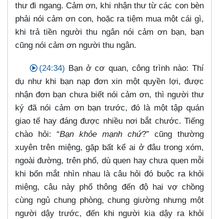
thư đi ngang. Cảm ơn, khi nhận thư từ các con bèn
phải nói cảm ơn con, hoặc ra tiệm mua một cái gì,
khi trả tiền người thu ngân nói cảm ơn bạn, bạn
cũng nói cảm ơn người thu ngân.
(24:34)
Bạn ở cơ quan, công trình nào: Thí
dụ như khi bạn nạp đơn xin một quyền lợi, được
nhận đơn bạn chưa biết nói cảm ơn, thì người thư
ký đã nói cảm ơn bạn trước, đó là một tập quán
giao tế hay đáng được nhiều nơi bắt chước. Tiếng
chào hỏi: “
Bạn khỏe mạnh chứ
?” cũng thường
xuyên trên miệng, gặp bất kể ai ở đâu trong xóm,
ngoài đường, trên phố, dù quen hay chưa quen mỗi
khi bốn mắt nhìn nhau là câu hỏi đó buộc ra khỏi
miệng, câu này phổ thông đến độ hai vợ chồng
cùng ngủ chung phòng, chung giường nhưng một
người dậy trước, đến khi người kia dậy ra khỏi