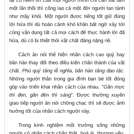
lại có niềm tin của mọi người mình chỉ cần sai lầm
một lần thôi thì công lao cả một đời người tan tành
như mây khói. Một người được tiếng tốt giữ đúng
lời hứa thì dù hoàn cảnh khó khăn bất ngờ xảy tới
cũng vận dụng tất cả mọi cách để thực hành lời đã
hứa, dù có bị thiệt thòi vật chất đáng nặng nề.
Cách ăn nói thể hiện nhân cách cao quý hay
bần hàn thay đổi theo điều kiện chân thành của vật
chất.
Phú quý tăng lễ nghĩa, bần hàn tăng đạo tặc.
Những người thân trong gia đình bạn bè tốt đóng
góp vào triển khai nhân cách của nhau. "
Gần mực
thì đen, gần đèn thì sáng
". Được thường xuyên
giao tiếp người ăn nói chững chạc thì sẽ được ảnh
hưởng tốt của nhân cách người này.
Trong kinh nghiệm môi trường sống những
người có nhân cách chân thật, hoà ái, thương yêu,