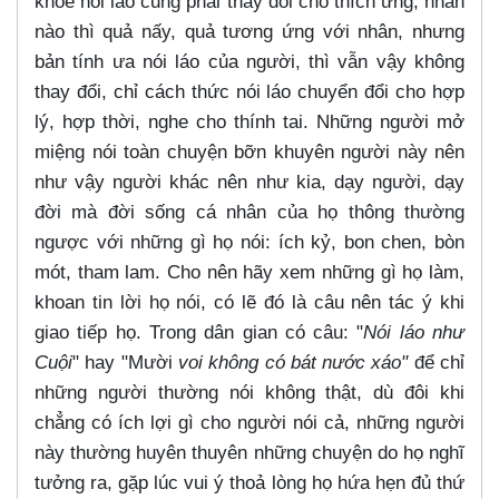
khóe nói láo cũng phải thay đổi cho thích ứng, nhân
nào thì quả nấy, quả tương ứng với nhân, nhưng
bản tính ưa nói láo của người, thì vẫn vậy không
thay đổi, chỉ cách thức nói láo chuyển đổi cho hợp
lý, hợp thời, nghe cho thính tai. Những người mở
miệng nói toàn chuyện bỡn khuyên người này nên
như vậy người khác nên như kia, dạy người, dạy
đời mà đời sống cá nhân của họ thông thường
ngược với những gì họ nói: ích kỷ, bon chen, bòn
mót, tham lam. Cho nên hãy xem những gì họ làm,
khoan tin lời họ nói, có lẽ đó là câu nên tác ý khi
giao tiếp họ. Trong dân gian có câu: "
Nói láo như
Cuội
" hay "Mười
voi không có bát nước xáo"
để chỉ
những người thường nói không thật, dù đôi khi
chẳng có ích lợi gì cho người nói cả, những người
này thường huyên thuyên những chuyện do họ nghĩ
tưởng ra, gặp lúc vui ý thoả lòng họ hứa hẹn đủ thứ