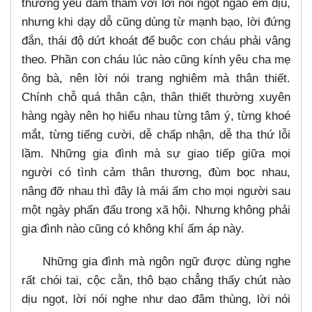
thương yêu đằm thắm với lời nói ngọt ngào êm dịu,
nhưng khi dạy dỗ cũng dùng từ mạnh bạo, lời đứng
đắn, thái độ dứt khoát để buộc con cháu phải vâng
theo. Phần con cháu lúc nào cũng kính yêu cha mẹ
ông bà, nên lời nói trang nghiêm mà thân thiết.
Chính chỗ quá thân cận, thân thiết thường xuyên
hàng ngày nên họ hiểu nhau từng tâm ý, từng khoé
mắt, từng tiếng cười, dễ chấp nhận, dễ tha thứ lỗi
lầm. Những gia đình mà sự giao tiếp giữa mọi
người có tình cảm thân thương, đùm bọc nhau,
nâng đỡ nhau thì đây là mái ấm cho mọi người sau
một ngày phấn đấu trong xã hội. Nhưng không phải
gia đình nào cũng có không khí ấm áp này.
Những gia đình mà ngôn ngữ được dùng nghe
rất chói tai, cộc cằn, thô bạo chẳng thấy chút nào
dịu ngọt, lời nói nghe như dao đâm thùng, lời nói