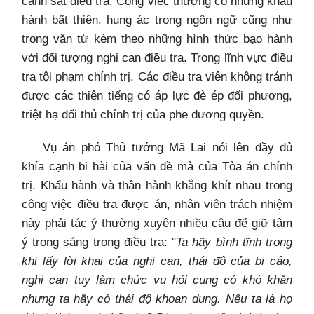
cảnh sát điều tra. Công việc thường có những khẩu
hành bất thiện, hung ác trong ngôn ngữ cũng như
trong văn từ kèm theo những hình thức bạo hành
với đối tượng nghi can điều tra. Trong lĩnh vực điều
tra tội phạm chính trị. Các điều tra viên không tránh
được các thiên tiếng có áp lực đè ép đối phương,
triệt hạ đối thủ chính trị của phe đương quyền.
Vụ án phó Thủ tướng Mã Lai nói lên đầy đủ
khía cạnh bi hài của vấn đề mà của Tòa án chính
trị. Khẩu hành và thân hành khắng khít nhau trong
công việc điều tra được án, nhân viên trách nhiệm
này phải tác ý thường xuyên nhiều câu để giữ tâm
ý trong sáng trong điều tra: "
Ta hãy bình tĩnh trong
khi lấy lời khai của nghi can, thái độ của bị cáo,
nghi can tuy làm chức vụ hỏi cung có khó khăn
nhưng ta hãy có thái độ khoan dung. Nếu ta là họ