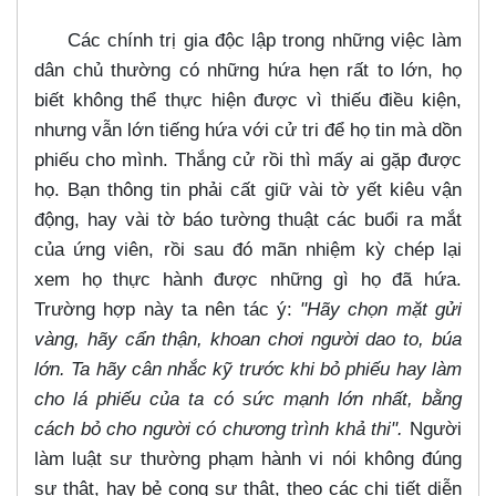
Các chính trị gia độc lập trong những việc làm
dân chủ thường có những hứa hẹn rất to lớn, họ
biết không thể thực hiện được vì thiếu điều kiện,
nhưng vẫn lớn tiếng hứa với cử tri để họ tin mà dồn
phiếu cho mình. Thắng cử rồi thì mấy ai gặp được
họ. Bạn thông tin phải cất giữ vài tờ yết kiêu vận
động, hay vài tờ báo tường thuật các buổi ra mắt
của ứng viên, rồi sau đó mãn nhiệm kỳ chép lại
xem họ thực hành được những gì họ đã hứa.
Trường hợp này ta nên tác ý:
"Hãy chọn mặt gửi
vàng, hãy cẩn thận, khoan chơi người dao to, búa
lớn. Ta hãy cân nhắc kỹ trước khi bỏ phiếu hay làm
cho lá phiếu của ta có sức mạnh lớn nhất, bằng
cách bỏ cho người có chương trình khả thi".
Người
làm luật sư thường phạm hành vi nói không đúng
sự thật, hay bẻ cong sự thật, theo các chi tiết diễn