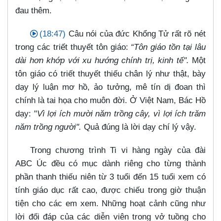
đau thêm.
(18:47)
Câu nói của đức Khổng Tử rất rõ nét
trong các triết thuyết tôn giáo:
“Tôn giáo tồn tại lâu
dài hơn khớp với xu hướng chính trị, kinh tế".
Một
tôn giáo có triết thuyết thiếu chân lý như thật, bày
dạy lý luận mơ hồ, ảo tưởng, mê tín dị đoan thì
chính là tai họa cho muôn đời. Ở Việt Nam, Bác Hồ
dạy: "
Vì lợi ích mười năm trồng cây, vì lợi ích trăm
năm trồng người".
Quả đúng là lời dạy chí lý vậy.
Trong chương trình Ti vi hàng ngày của đài
ABC Úc đều có mục dành riêng cho từng thành
phần thanh thiếu niên từ 3 tuổi đến 15 tuổi xem có
tính giáo dục rất cao, được chiếu trong giờ thuận
tiện cho các em xem. Những hoạt cảnh cũng như
lời đối đáp của các diễn viên trong vở tuồng cho