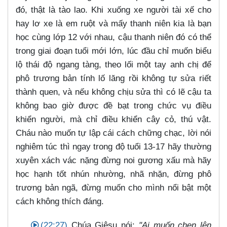
đó, thật là tào lao. Khi xuống xe người tài xế cho
hay lơ xe là em ruột và mấy thanh niên kia là bạn
học cùng lớp 12 với nhau, cậu thanh niên đó có thể
trong giai đoạn tuổi mới lớn, lúc đầu chỉ muốn biểu
lộ thái độ ngang tàng, theo lối một tay anh chị để
phô trương bản tính lố lăng rồi không tự sửa riết
thành quen, và nếu không chịu sửa thì có lẽ cậu ta
không bao giờ được đề bạt trong chức vụ điều
khiển người, mà chỉ điều khiển cây cỏ, thú vật.
Cháu nào muốn tự lập cái cách chững chạc, lời nói
nghiêm túc thì ngay trong độ tuổi 13-17 hãy thường
xuyên xách vác nặng đừng noi gương xấu mà hãy
học hạnh tốt nhún nhường, nhã nhặn, đừng phô
trương bản ngã, đừng muốn cho mình nổi bật một
cách không thích đáng.
(22:27)
Chúa Giêsu nói:
"Ai muốn chen lên