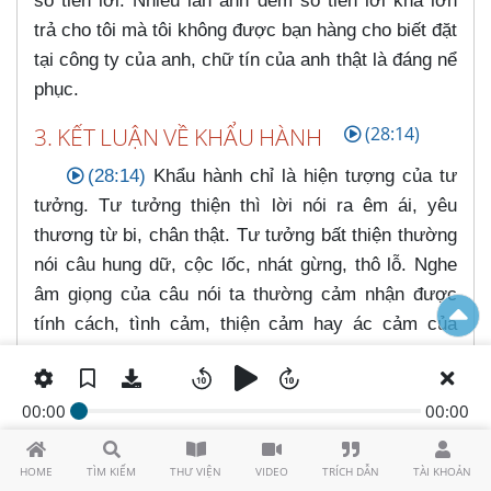
số tiền lời. Nhiều lần anh đem số tiền lời khá lớn
trả cho tôi mà tôi không được bạn hàng cho biết đặt
tại công ty của anh, chữ tín của anh thật là đáng nể
phục.
3. KẾT LUẬN VỀ KHẨU HÀNH
(28:14)
(28:14)
Khẩu hành chỉ là hiện tượng của tư
tưởng. Tư tưởng thiện thì lời nói ra êm ái, yêu
thương từ bi, chân thật. Tư tưởng bất thiện thường
nói câu hung dữ, cộc lốc, nhát gừng, thô lỗ. Nghe
âm giọng của câu nói ta thường cảm nhận được
tính cách, tình cảm, thiện cảm hay ác cảm của
người nói trên đối tượng của câu nói. Giọng nói dịu
dàng, ngọt ngào đi chung ngôn ngữ lịch sự đứng
00:00
00:00
đắn, giọng nói hách dịch đi chung ngôn ngữ kẻ cả,
cha chú, giọng nói ngang tàng đi chung ngôn ngữ
thô lỗ, bất lịch sự.
HOME
TÌM KIẾM
THƯ VIỆN
VIDEO
TRÍCH DẪN
TÀI KHOẢN