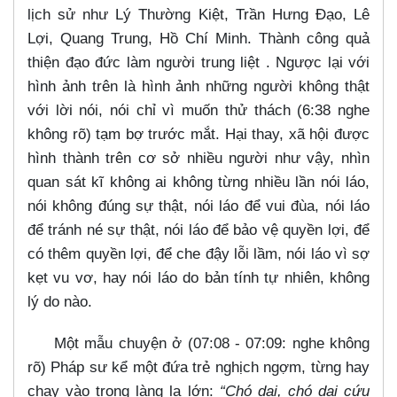
lịch sử như Lý Thường Kiệt, Trần Hưng Đạo, Lê
Lợi, Quang Trung, Hồ Chí Minh. Thành công quả
thiện đạo đức làm người trung liệt . Ngược lại với
hình ảnh trên là hình ảnh những người không thật
với lời nói, nói chỉ vì muốn thử thách (6:38 nghe
không rõ) tạm bợ trước mắt. Hại thay, xã hội được
hình thành trên cơ sở nhiều người như vậy, nhìn
quan sát kĩ không ai không từng nhiều lần nói láo,
nói không đúng sự thật, nói láo để vui đùa, nói láo
để tránh né sự thật, nói láo để bảo vệ quyền lợi, để
có thêm quyền lợi, để che đậy lỗi lầm, nói láo vì sợ
kẹt vu vơ, hay nói láo do bản tính tự nhiên, không
lý do nào.
Một mẫu chuyện ở (07:08 - 07:09: nghe không
rõ) Pháp sư kể một đứa trẻ nghịch ngợm, từng hay
chạy vào trong làng la lớn:
“Chó dại, chó dại cứu