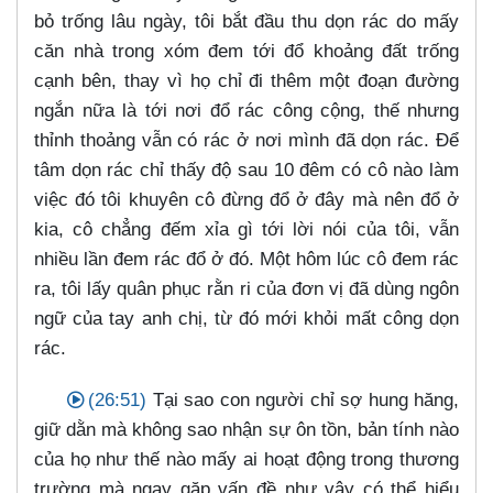
bỏ trống lâu ngày, tôi bắt đầu thu dọn rác do mấy
căn nhà trong xóm đem tới đổ khoảng đất trống
cạnh bên, thay vì họ chỉ đi thêm một đoạn đường
ngắn nữa là tới nơi đổ rác công cộng, thế nhưng
thỉnh thoảng vẫn có rác ở nơi mình đã dọn rác. Để
tâm dọn rác chỉ thấy độ sau 10 đêm có cô nào làm
việc đó tôi khuyên cô đừng đổ ở đây mà nên đổ ở
kia, cô chẳng đếm xỉa gì tới lời nói của tôi, vẫn
nhiều lần đem rác đổ ở đó. Một hôm lúc cô đem rác
ra, tôi lấy quân phục rằn ri của đơn vị đã dùng ngôn
ngữ của tay anh chị, từ đó mới khỏi mất công dọn
rác.
(26:51)
Tại sao con người chỉ sợ hung hăng,
giữ dằn mà không sao nhận sự ôn tồn, bản tính nào
của họ như thế nào mấy ai hoạt động trong thương
trường mà ngay gặp vấn đề như vậy có thể hiểu