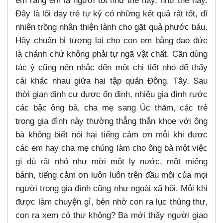
em rằng em là người tốt như thế này, như thế này.
Đây là lối dạy trẻ tự kỷ có những kết quả rất tốt, dĩ
nhiên trồng nhân thiện lành cho gặt quả phước báu.
Hãy chuẩn bị tương lai cho con em bằng đạo đức
là chánh chứ không phải tự ngã vật chất. Cần dùng
tác ý cũng nên nhắc đến một chi tiết nhỏ để thấy
cái khác nhau giữa hai tập quán Đông, Tây. Sau
thời gian định cư được ổn định, nhiều gia đình rước
các bậc ông bà, cha mẹ sang Úc thăm, các trẻ
trong gia đình này thường thẳng thắn khoe với ông
bà không biết nói hai tiếng cảm ơn mỗi khi được
các em hay cha mẹ chúng làm cho ông bà một việc
gì dù rất nhỏ như mời một ly nước, một miếng
bánh, tiếng cảm ơn luôn luôn trên đầu môi của mọi
người trong gia đình cũng như ngoài xã hội. Mỗi khi
được làm chuyện gì, bèn nhờ con ra lục thùng thư,
con ra xem có thư không? Ba mới thấy người giao