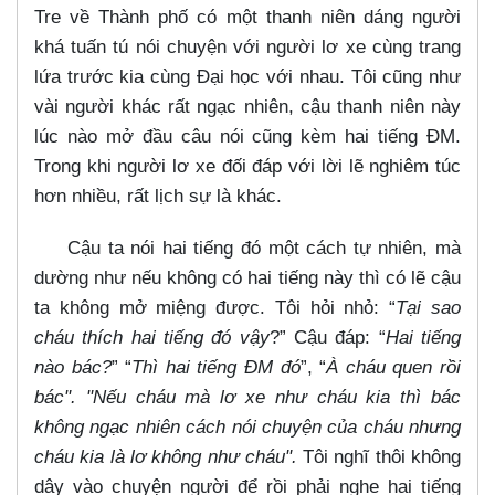
Tre về Thành phố có một thanh niên dáng người
khá tuấn tú nói chuyện với người lơ xe cùng trang
lứa trước kia cùng Đại học với nhau. Tôi cũng như
vài người khác rất ngạc nhiên, cậu thanh niên này
lúc nào mở đầu câu nói cũng kèm hai tiếng ĐM.
Trong khi người lơ xe đối đáp với lời lẽ nghiêm túc
hơn nhiều, rất lịch sự là khác.
Cậu ta nói hai tiếng đó một cách tự nhiên, mà
dường như nếu không có hai tiếng này thì có lẽ cậu
ta không mở miệng được. Tôi hỏi nhỏ: “
Tại sao
cháu thích hai tiếng đó vậy
?” Cậu đáp: “
Hai tiếng
nào bác?
” “
Thì hai tiếng ĐM đó
”, “
À cháu quen rồi
bác". "Nếu cháu mà lơ xe như cháu kia
thì bác
không ngạc nhiên cách nói chuyện của cháu nhưng
cháu kia là lơ không như cháu".
Tôi nghĩ thôi không
dây vào chuyện người để rồi phải nghe hai tiếng