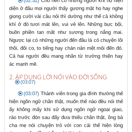
(02:32)
Cho nên có những người khi họ hiện
diện ở đâu mọi người thấy gương mặt họ hay nghe
giọng cười vài câu nói thì dường như thể cả không
khí ở đó tươi mát lên, vui vẻ lên. Những bực bội,
buồn phiền tan mất như sương trong nắng mai.
Ngược lại có những người đến đâu là có chuyện lôi
thôi, đôi co, to tiếng hay chán nản mệt mỏi đến đó.
Cả hai người đều mang nhân từ trường thiện hay
ác mạnh mẽ.
2. ÁP DỤNG LỜI NÓI VÀO ĐỜI SỐNG
(03:07)
(03:07)
Thành viên trong gia đình thường thể
hiện ngôn ngữ chân thật, muốn thế nào đều nói thế
ấy không mấy khi sử dụng ngôn ngữ ngoại giao,
rào trước đón sau đẩy đưa thiếu chân thật, ông bà
cha mẹ nói chuyện trò với con cái thể hiện lòng