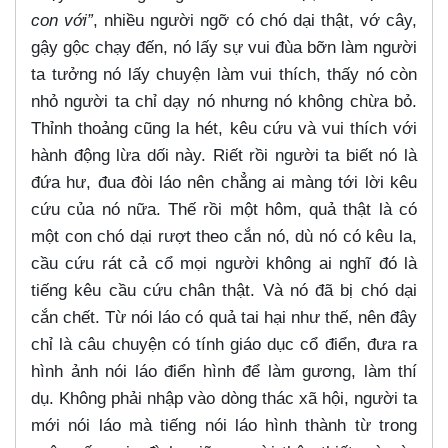
con với”
, nhiều người ngỡ có chó dại thật, vớ cây,
gậy gộc chạy đến, nó lấy sự vui đùa bỡn làm người
ta tưởng nó lấy chuyện làm vui thích, thấy nó còn
nhỏ người ta chỉ dạy nó nhưng nó không chừa bỏ.
Thỉnh thoảng cũng la hét, kêu cứu và vui thích với
hành động lừa dối này. Riết rồi người ta biết nó là
đứa hư, đua đòi láo nên chẳng ai màng tới lời kêu
cứu của nó nữa. Thế rồi một hôm, quả thật là có
một con chó dại rượt theo cắn nó, dù nó có kêu la,
cầu cứu rát cả cổ mọi người không ai nghĩ đó là
tiếng kêu cầu cứu chân thật. Và nó đã bị chó dại
cắn chết. Từ nói láo có quả tai hại như thế, nên đây
chỉ là câu chuyện có tính giáo dục cổ điển, đưa ra
hình ảnh nói láo điển hình để làm gương, làm thí
dụ. Không phải nhập vào dòng thác xã hội, người ta
mới nói láo mà tiếng nói láo hình thành từ trong