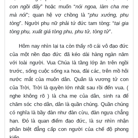
con ngồi đấy
” hoặc muốn “
nói ngoa, làm cha mẹ
mà nói
”; quan hệ vợ chồng là “
phu xướng, phụ
tòng
”. Người phụ nữ phải tứ đức tam tòng: “
tại gia
tòng phụ, xuất giá tòng phu, phu tử, tòng tử
”.
Hôm nay nhìn lại ta còn thấy rõ cái vô đạo đức
của một nền đạo đức đã kéo dài hàng ngàn năm
với loài người. Vua Chúa là tầng lớp ăn trên ngồi
trước, sống cuộc sống xa hoa, đài các, trên mồ hôi
nước mắt của muôn dân. Quân là vương tử con
của Trời, Trời là quyền lớn nhất sau rồi đến vua. (
nghe không rõ ) là cha mẹ của dân, sinh ra để
chăm sóc cho dân, dân là quần chúng. Quần chúng
có nghĩa là bầy đàn như đàn cừu, đàn ngựa chẳng
hạn. Đó là quan điểm đạo đức, là sự nhìn nhận
phân biệt đẳng cấp con người của chế độ phong
kiến.