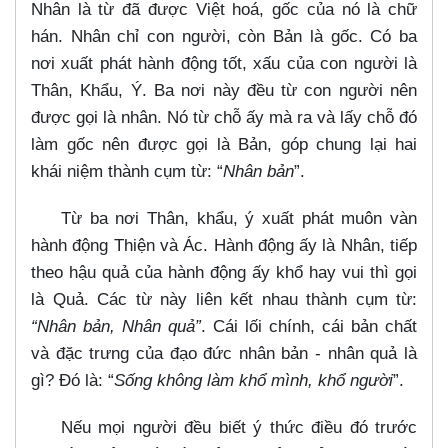
Nhân là từ đã được Việt hoá, gốc của nó là chữ
hán. Nhân chỉ con người, còn Bản là gốc. Có ba
nơi xuất phát hành động tốt, xấu của con người là
Thân, Khẩu, Ý. Ba nơi này đều từ con người nên
được gọi là nhân. Nó từ chỗ ấy mà ra và lấy chỗ đó
làm gốc nên được gọi là Bản, góp chung lại hai
khái niệm thành cụm từ: “
Nhân bản
”.
Từ ba nơi Thân, khẩu, ý xuất phát muôn vàn
hành động Thiện và Ác. Hành động ấy là Nhân, tiếp
theo hậu quả của hành động ấy khổ hay vui thì gọi
là Quả. Các từ này liên kết nhau thành cụm từ:
“Nhân bản, Nhân quả”
. Cái lối chính, cái bản chất
và đặc trưng của đạo đức nhân bản - nhân quả là
gì? Đó là: “
Sống không làm khổ mình, khổ người
”.
Nếu mọi người đều biết ý thức điều đó trước