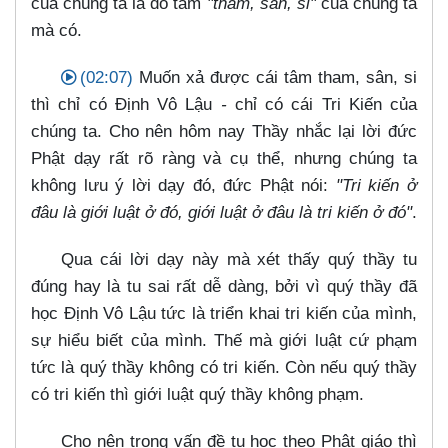
của chúng ta là do tâm
"tham, sân, si"
của chúng ta
mà có.
(02:07)
Muốn xả được cái tâm tham, sân, si
thì chỉ có Định Vô Lậu
-
chỉ có cái Tri Kiến của
chúng ta. Cho nên hôm nay Thầy nhắc lại lời đức
Phật dạy rất rõ ràng và cụ thể, nhưng chúng ta
không lưu ý lời dạy đó, đức Phật nói:
"Tri kiến ở
đâu là giới luật ở đó, giới luật ở đâu là tri kiến ở đó"
.
Qua cái lời dạy này mà xét thấy quý thầy tu
đúng hay là tu sai rất dễ dàng, bởi vì quý thầy đã
học Định Vô Lậu tức là triển khai tri kiến của mình,
sự hiểu biết của mình. Thế mà giới luật cứ phạm
tức là quý thầy không có tri kiến. Còn nếu quý thầy
có tri kiến thì giới luật quý thầy không phạm.
Cho nên trong vấn đề tu học theo Phật giáo thì