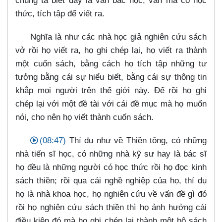
chúng ta biết đây là văn bác học, văn mà có học
thức, tích tập để viết ra.
Nghĩa là như các nhà học giả nghiên cứu sách
vở rồi họ viết ra, họ ghi chép lại, họ viết ra thành
một cuốn sách, bằng cách họ tích tập những tư
tưởng bằng cái sự hiểu biết, bằng cái sự thông tin
khắp mọi người trên thế giới này. Để rồi họ ghi
chép lại với một đề tài với cái đề mục mà họ muốn
nói, cho nên họ viết thành cuốn sách.
(08:47)
Thí dụ như về Thiền tông, có những
nhà tiến sĩ học, có những nhà kỹ sư hay là bác sĩ
họ đều là những người có học thức rồi họ đọc kinh
sách thiền; rồi qua cái nghề nghiệp của họ, thí dụ
họ là nhà khoa học, họ nghiên cứu về vấn đề gì đó
rồi họ nghiên cứu sách thiền thì họ ảnh hưởng cái
điều kiện đó mà họ ghi chép lại thành một bộ sách