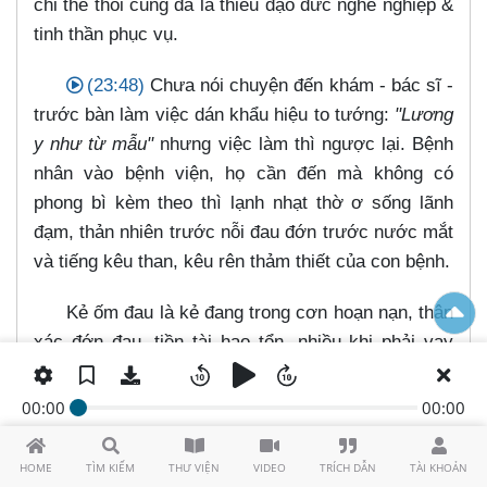
chỉ thế thôi cũng đã là thiếu đạo đức nghề nghiệp &
tinh thần phục vụ.
(23:48)
Chưa nói chuyện đến khám - bác sĩ -
trước bàn làm việc dán khẩu hiệu to tướng:
"Lương
y như từ mẫu"
nhưng việc làm thì ngược lại. Bệnh
nhân vào bệnh viện, họ cần đến mà không có
phong bì kèm theo thì lạnh nhạt thờ ơ sống lãnh
đạm, thản nhiên trước nỗi đau đớn trước nước mắt
và tiếng kêu than, kêu rên thảm thiết của con bệnh.
Kẻ ốm đau là kẻ đang trong cơn hoạn nạn, thân
xác đớn đau, tiền tài hao tổn, nhiều khi phải vay
mượn nợ lãi trước cái chết rập rình, đe dọa trong
lo âu, buồn khổ. Lúc ấy con người mới cần, mới
00:00
00:00
thấm thía sự cảm thông, an ủi của đồng loại. Họ
khát khao tình thương như đàn voi con khát nước
HOME
TÌM KIẾM
THƯ VIỆN
VIDEO
TRÍCH DẪN
TÀI KHOẢN