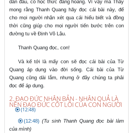
dân đâu, có học thức đàng hoàng. Vì vậy mà Thầy
mong rằng Thanh Quang hãy đọc cái bài này, để
cho mọi người nhận xét qua cái hiểu biết và đồng
thời cũng giúp cho mọi người tiến bước trên con
đường tu về Định Vô Lậu.
Thanh Quang đọc, con!
Và kế tới là mấy con sẽ đọc cái bài của Từ
Quang áp dụng vào đời sống. Cái bài của Từ
Quang cũng dài lắm, nhưng ở đây chúng ta phải
đọc để áp dụng.
2. ĐẠO ĐỨC NHÂN BẢN - NHÂN QUẢ LÀ
NỀN ĐẠO ĐỨC CỐT LÕI CỦA CON NGƯỜI
(12:48)
(12:48)
(Tu sinh Thanh Quang đọc bài làm
của mình)