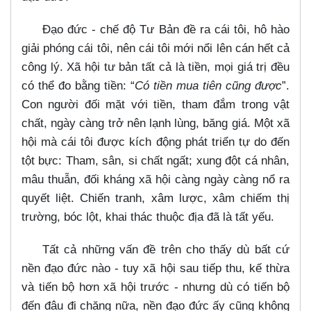
Đạo đức - chế độ Tư Bản đề ra cái tôi, hô hào
giải phóng cái tôi, nên cái tôi mới nổi lên cán hết cả
công lý. Xã hội tư bản tất cả là tiền, mọi giá trị đều
có thể đo bằng tiền: “
Có tiền mua tiên cũng được
”.
Con người đối mặt với tiền, tham đắm trong vật
chất, ngày càng trở nên lạnh lùng, băng giá. Một xã
hội mà cái tôi được kích động phát triển tự do đến
tột bực: Tham, sân, si chất ngất; xung đột cá nhân,
mâu thuẫn, đối kháng xã hội càng ngày càng nổ ra
quyết liệt. Chiến tranh, xâm lược, xâm chiếm thị
trường, bóc lột, khai thác thuộc địa đã là tất yếu.
Tất cả những vấn đề trên cho thấy dù bất cứ
nền đạo đức nào - tuy xã hội sau tiếp thu, kế thừa
và tiến bộ hơn xã hội trước - nhưng dù có tiến bộ
đến đâu đi chăng nữa, nền đạo đức ấy cũng không