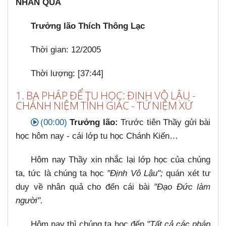
NHÂN QUẢ
Trưởng lão Thích Thông Lạc
Thời gian: 12/2005
Thời lượng: [37:44]
1. BA PHÁP ĐỂ TU HỌC: ĐỊNH VÔ LẬU -
CHÁNH NIỆM TỈNH GIÁC - TỨ NIỆM XỨ
(00:00)
Trưởng lão:
Trước tiên Thầy gửi bài
học hôm nay - cái lớp tu học Chánh Kiến…​
Hôm nay Thầy xin nhắc lại lớp học của chúng
ta, tức là chúng ta học
"Định Vô Lậu";
quán xét tư
duy về nhân quả cho đến cái bài
"Đạo Đức làm
người".
Hôm nay thì chúng ta học đến
"Tất cả các pháp