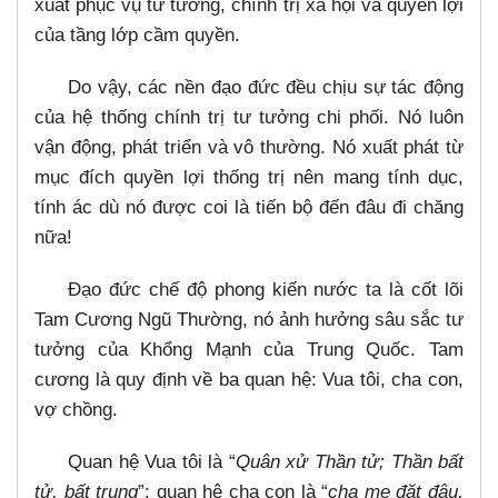
xuất phục vụ tư tưởng, chính trị xã hội và quyền lợi
của tầng lớp cầm quyền.
Do vậy, các nền đạo đức đều chịu sự tác động
của hệ thống chính trị tư tưởng chi phối. Nó luôn
vận động, phát triển và vô thường. Nó xuất phát từ
mục đích quyền lợi thống trị nên mang tính dục,
tính ác dù nó được coi là tiến bộ đến đâu đi chăng
nữa!
Đạo đức chế độ phong kiến nước ta là cốt lõi
Tam Cương Ngũ Thường, nó ảnh hưởng sâu sắc tư
tưởng của Khổng Mạnh của Trung Quốc. Tam
cương là quy định về ba quan hệ: Vua tôi, cha con,
vợ chồng.
Quan hệ Vua tôi là “
Quân xử Thần tử; Thần bất
tử, bất trung
”; quan hệ cha con là “
cha mẹ đặt đâu,