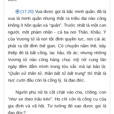
(17:20)
Vua được gọi là bậc minh quân, đã là
vua là minh quân nhưng thật ra triều đại nào cũng
không ít hôn quân và “
quân
”. Trước nhất là một con
người, một phàm nhân - cả ba nơi Thân, Khẩu, Ý
của Vương tử là nơi tột đỉnh quyền lực, nơi cái ác
phát ra tột đỉnh thế gian. Có chuyện năm thê, bảy
thiếp đó là bất công, lạc hậu, tội ác; nhưng những
Vương tử nào cũng hàng chục mỹ nữ cung tần
ngày đêm đắm mình trong tửu sắc mà lại bảo là:
“
Quân xử thần tử, thần bất tử bất trung
” thì thật là
nực cười đâu còn là công lý, là đạo đức.
Người phụ nữ bị cột chặt vào cha, chồng, con
"như xe theo trâu kéo".
Họ chỉ còn là công cụ của
gia đình và xã hội. Tư tưởng đó sao được gọi là
đạo đức?