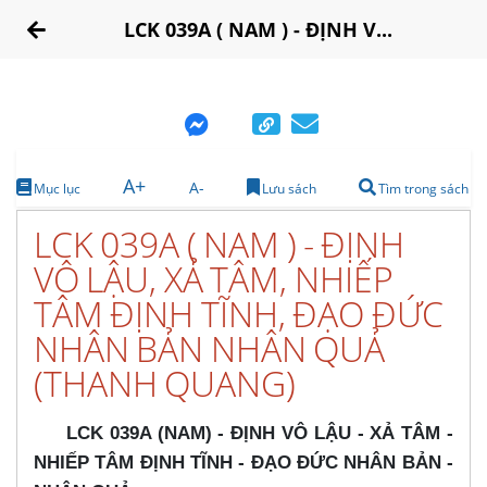
LCK 039A ( NAM ) - ĐỊNH V...
A+
A-
Mục lục
Lưu sách
Tìm trong sách
LCK 039A ( NAM ) - ĐỊNH
VÔ LẬU, XẢ TÂM, NHIẾP
TÂM ĐỊNH TĨNH, ĐẠO ĐỨC
NHÂN BẢN NHÂN QUẢ
(THANH QUANG)
LCK 039A (NAM) - ĐỊNH VÔ LẬU - XẢ TÂM -
NHIẾP TÂM ĐỊNH TĨNH - ĐẠO ĐỨC NHÂN BẢN -