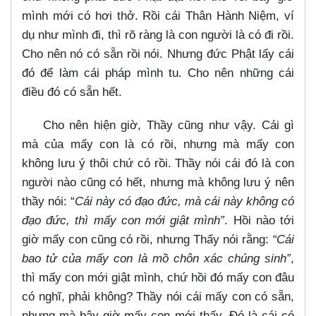
mình mới có hơi thở. Rồi cái Thân Hành Niệm, ví
dụ như mình đi, thì rõ ràng là con người là có đi rồi.
Cho nên nó có sẵn rồi nói. Nhưng đức Phật lấy cái
đó để làm cái pháp mình tu. Cho nên những cái
điều đó có sẵn hết.
Cho nên hiện giờ, Thầy cũng như vậy. Cái gì
mà của mấy con là có rồi, nhưng mà mấy con
không lưu ý thôi chứ có rồi. Thầy nói cái đó là con
người nào cũng có hết, nhưng mà không lưu ý nên
thầy nói: “
Cái này có đạo đức, mà cái này không có
đạo đức, thì mấy con mới giật mình”
. Hồi nào tới
giờ mấy con cũng có rồi, nhưng Thấy nói rằng:
“Cái
bao tử của mấy con là mồ chôn xác chúng sinh”
,
thì mấy con mới giật mình, chứ hồi đó mấy con đâu
có nghĩ, phải không? Thầy nói cái mấy con có sẵn,
nhưng mà bây giờ mấy con mới thấy. Đó là cái có