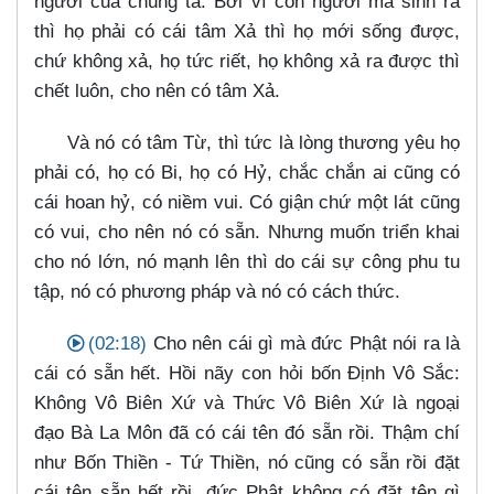
người của chúng ta. Bởi vì con người mà sinh ra
thì họ phải có cái tâm Xả thì họ mới sống được,
chứ không xả, họ tức riết, họ không xả ra được thì
chết luôn, cho nên có tâm Xả.
Và nó có tâm Từ, thì tức là lòng thương yêu họ
phải có, họ có Bi, họ có Hỷ, chắc chắn ai cũng có
cái hoan hỷ, có niềm vui. Có giận chứ một lát cũng
có vui, cho nên nó có sẵn. Nhưng muốn triển khai
cho nó lớn, nó mạnh lên thì do cái sự công phu tu
tập, nó có phương pháp và nó có cách thức.
(02:18)
Cho nên cái gì mà đức Phật nói ra là
cái có sẵn hết. Hồi nãy con hỏi bốn Định Vô Sắc:
Không Vô Biên Xứ và Thức Vô Biên Xứ là ngoại
đạo Bà La Môn đã có cái tên đó sẵn rồi. Thậm chí
như Bốn Thiền - Tứ Thiền, nó cũng có sẵn rồi đặt
cái tên sẵn hết rồi, đức Phật không có đặt tên gì