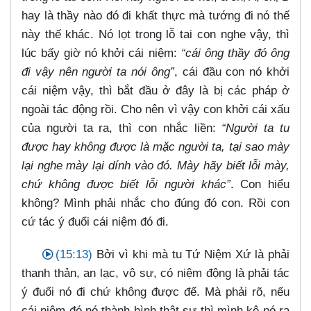
hay là thầy nào đó đi khất thực mà tướng đi nó thế
này thế khác. Nó lọt trong lỗ tai con nghe vậy, thì
lúc bấy giờ nó khởi cái niệm:
“cái ông thầy đó ông
đi vậy nên người ta nói ông”
, cái đầu con nó khởi
cái niệm vậy, thì bắt đầu ở đây là bị các pháp ở
ngoài tác động rồi. Cho nên vì vậy con khởi cái xấu
của người ta ra, thì con nhắc liền:
“Người ta tu
được hay không được là mặc người ta, tại sao mày
lại nghe mày lại dính vào đó. Mày hãy biết lỗi mày,
chứ không được biết lỗi người khác”
. Con hiểu
không? Mình phải nhắc cho đúng đó con. Rồi con
cứ tác ý đuổi cái niệm đó đi.
(15:13)
Bởi vì khi mà tu Tứ Niệm Xứ là phải
thanh thản, an lạc, vô sự, có niệm động là phải tác
ý đuổi nó đi chứ không được để. Mà phải rõ, nếu
cái niệm đó nó thành hình thật sự thì mình kê nó ra