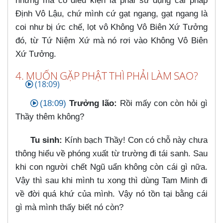
nhưng mà có điều kiện là phải sử dụng cái pháp
Định Vô Lậu, chứ mình cứ gạt ngang, gạt ngang là
coi như bị ức chế, lọt vô Không Vô Biên Xứ Tưởng
đó, từ Tứ Niệm Xứ mà nó rơi vào Không Vô Biên
Xứ Tưởng.
4. MUỐN GẶP PHẬT THÌ PHẢI LÀM SAO?
(18:09)
(18:09)
Trưởng lão:
Rồi mấy con còn hỏi gì
Thầy thêm không?
Tu sinh:
Kính bạch Thầy! Con có chỗ này chưa
thông hiểu về phóng xuất từ trường đi tái sanh. Sau
khi con người chết Ngũ uẩn không còn cái gì nữa.
Vậy thì sau khi mình tu xong thì dùng Tam Minh đi
về đời quá khứ của mình. Vậy nó tồn tại bằng cái
gì mà mình thấy biết nó còn?