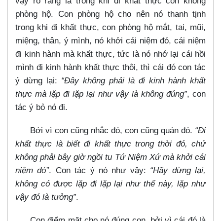
vậy rõ ràng là trong khi đi khất thực con không
phòng hộ. Con phòng hộ cho nên nó thanh tịnh
trong khi đi khất thực, con phòng hộ mắt, tai, mũi,
miệng, thân, ý mình, nó khởi cái niệm đó, cái niệm
đi kinh hành mà khất thực, tức là nó nhớ lại cái hồi
mình đi kinh hành khất thực thôi, thì cái đó con tác
ý dừng lại:
“Đây không phải là đi kinh hành khất
thực mà lặp đi lặp lại như vậy là không đúng”
, con
tác ý bỏ nó đi.
Bởi vì con cũng nhắc đó, con cũng quán đó.
“Đi
khất thực là biết đi khất thực trong thời đó, chứ
không phải bây giờ ngồi tu Tứ Niệm Xứ mà khởi cái
niệm đó”
. Con tác ý nó như vậy:
“Hãy dừng lại,
không có được lặp đi lặp lại như thế này, lặp như
vậy đó là tưởng”
.
Con điểm mặt cho nó đúng con, bởi vì cái đó là