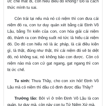
ức chế mất đi, con hiểu điều đó không? Đó là cách
thức mình tu sai.
Còn trái lại nếu mà nó có niệm thì con đưa cái
niệm đó ra, con tư duy quán xét bằng cái Định Vô
Lậu, bằng Tri kiến của con, con hóa giải cái niệm
đó, thành ra con thông suốt nó tức là hiểu cái niệm
đó. Do đó con hiểu nó là ác pháp, là cái điều kiện
gì, là thật, đúng như thật, thì cái niệm đó sẽ bị diệt
đó, nó không sai, nó không bảo con được. Còn có
niệm nào mà con cứ gạt ngang, gạt ngang thì con
bị ức chế.
Tu sinh:
Thưa Thầy, cho con xin hỏi! Định Vô
Lậu mà có niệm thì đâu có định được đâu Thầy?
Trưởng lão:
Bởi vì ở trên Định Vô Lậu là con
quán, tư duy mà, còn này con tu Tứ Niệm Xứ mà.