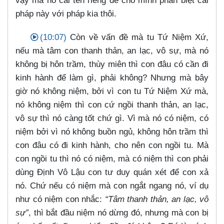
vậy mà nó cái tên riêng để cho mình phân biệt cái
pháp này với pháp kia thôi.
(10:07)
Còn về vấn đề mà tu Tứ Niệm Xứ,
nếu mà tâm con thanh thản, an lạc, vô sự, mà nó
không bị hôn trầm, thùy miên thì con đâu có cần đi
kinh hành để làm gì, phải không? Nhưng mà bây
giờ nó không niệm, bởi vì con tu Tứ Niệm Xứ mà,
nó không niệm thì con cứ ngồi thanh thản, an lạc,
vô sự thì nó càng tốt chứ gì. Vì mà nó có niệm, có
niệm bởi vì nó không buồn ngủ, không hôn trầm thì
con đâu có đi kinh hành, cho nên con ngồi tu. Mà
con ngồi tu thì nó có niệm, mà có niệm thì con phải
dùng Định Vô Lậu con tư duy quán xét để con xả
nó. Chứ nếu có niệm mà con ngắt ngang nó, ví dụ
như có niệm con nhắc:
“Tâm thanh thản, an lạc, vô
sự”
, thì bắt đầu niệm nó dừng đó, nhưng mà con bị