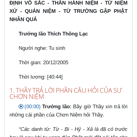
ĐỊNH VÔ SẮC - THÂN HÀNH NIỆM - TỨ NIỆM
XỨ - QUÁN NIỆM - TỪ TRƯỜNG GẶP PHẬT
NHÂN QUẢ
Trưởng lão Thích Thông Lạc
Người nghe: Tu sinh
Thời gian: 20/12/2005
Thời lượng: [40:44]
1. THẦY TRẢ LỜI PHẦN CÂU HỎI CỦA SƯ
CHƠN NIỆM
(00:00)
Trưởng lão:
Bây giờ Thầy xin trả lời
những cái phần của Chơn Niệm hỏi Thầy.
“Các danh từ: Từ - Bi - Hỷ - Xả là đã có trước