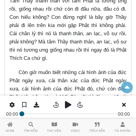
Tâm Thầy thanh thản với tâm Phật là tương ưng
rồi, giống nhau rồi chứ còn đi đâu nữa, đâu có đi.
Con hiểu không? Con đừng nghĩ là bây giờ Thầy
phải đi lên trên kia mới gặp Phật thì không phải.
Cái chân lý thì nó là thanh thản, an lạc, vô sự rồi,
phải không? Mà tâm Thầy thanh thản, an lac, vô sự
thì nó tương ưng giống nhau rồi thì ngay đó là Phật
Thích Ca chứ gì.
Còn giờ muốn biết những cái hình ảnh của đức
Phật ngày xưa, cái thân xác của đức Phật ngày
xưa, cái hình ảnh của đức Phật đó, chứ còn đức
Phật hiện bây giờ mà Niết Bàn rồi thì đừng nghĩ cái
thân xác của ông Phật đó. Con hiểu không? Cái
hình ảnh mà đức Phật con vua Tịnh Phạn đó, cái
00:00
00:00
thân xác của nó thì đừng nói cái chỗ thanh thản
này được.
HOME
TÌM KIẾM
THƯ VIỆN
VIDEO
TRÍCH DẪN
TÀI KHOẢN