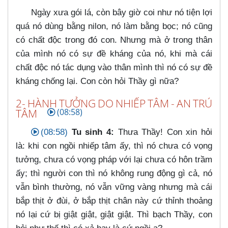
Ngày xưa gói lá, còn bây giờ coi như nó tiện lợi
quá nó dùng bằng nilon, nó làm bằng bọc; nó cũng
có chất độc trong đó con. Nhưng mà ở trong thân
của mình nó có sự đề kháng của nó, khi mà cái
chất độc nó tác dụng vào thân mình thì nó có sự đề
kháng chống lại. Con còn hỏi Thầy gì nữa?
2- HÀNH TƯỞNG DO NHIẾP TÂM - AN TRÚ
TÂM
(08:58)
(08:58)
Tu sinh 4:
Thưa Thầy! Con xin hỏi
là: khi con ngồi nhiếp tâm ấy, thì nó chưa có vọng
tưởng, chưa có vọng pháp với lại chưa có hôn trầm
ấy; thì người con thì nó không rung động gì cả, nó
vẫn bình thường, nó vẫn vững vàng nhưng mà cái
bắp thịt ở đùi, ở bắp thịt chân này cứ thỉnh thoảng
nó lại cứ bị giật giật, giật giật. Thì bạch Thầy, con