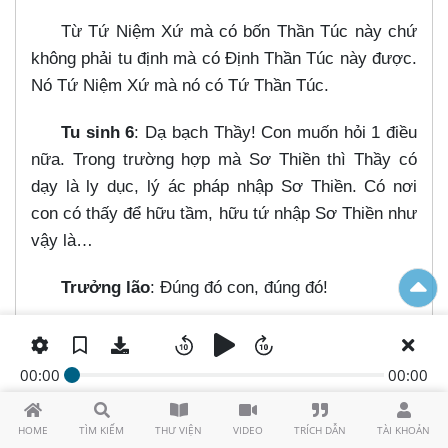
Từ Tứ Niệm Xứ mà có bốn Thần Túc này chứ
không phải tu định mà có Định Thần Túc này được.
Nó Tứ Niệm Xứ mà nó có Tứ Thần Túc.
Tu sinh 6
: Dạ bạch Thầy! Con muốn hỏi 1 điều
nữa. Trong trường hợp mà Sơ Thiền thì Thầy có
dạy là ly dục, lý ác pháp nhập Sơ Thiền. Có nơi
con có thấy để hữu tầm, hữu tứ nhập Sơ Thiền như
vậy là…​
Trưởng lão
: Đúng đó con, đúng đó!
Tu sinh 6:
Như vậy là con phải xem hữu tầm,
hữu tứ về vấn đề gì?
00:00
00:00
Trưởng lão:
Hữu tầm, hữu tứ. Tức là nó có
HOME
TÌM KIẾM
THƯ VIỆN
VIDEO
TRÍCH DẪN
TÀI KHOẢN
tầm…​