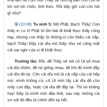
khá lắm đó con! Rồi Thầy sẽ hướng dẫn cho con đi
tới nơi tới chốn, tỉnh thức. Rồi bây giờ con còn hỏi
gì nữa?
(10:48)
Tu sinh 5:
Mô Phật, Bạch Thầy! Con
thấy vị cư sĩ Phật tử ôm bát đi khất thực thấy cũng
hay, nhưng con thấy là những vị còn thiếu cái nắp,
bạch Thầy! Đậy cái dĩa mủ thấy như nó cũng mất
cái oai nghi của vị đi khất thực.
Trưởng lão:
Rồi, để Thầy sẽ nói cô Út sẽ mua
cái dĩa nhôm, để nó giống nhau, để khi đó mình đậy
cái dĩa đó lại. Còn cái dĩa mủ là cái nắp của cái hộp
mủ; mình không có, cô Út mới lấy cái dĩa đó cho
mấy con đậy, hoặc cái dĩa để đậy lại. Thì nó không
hay! Đây là mình mới đầu thôi, sau này những cái
sơ sót đó đều là chỉnh đốn lại hết.