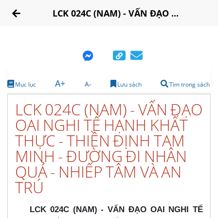
LCK 024C (NAM) - VẤN ĐẠO ...
A+
A-
Mục lục
Lưu sách
Tìm trong sách
LCK 024C (NAM) - VẤN ĐẠO
OAI NGHI TẾ HẠNH KHẤT
THỰC - THIỀN ĐỊNH TAM
MINH - ĐƯỜNG ĐI NHÂN
QUẢ - NHIẾP TÂM VÀ AN
TRÚ
LCK 024C (NAM) - VẤN ĐẠO OAI NGHI TẾ