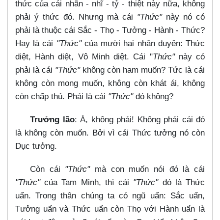
thức của cái nhãn - nhĩ - tỷ - thiệt này nữa, không
phải ý thức đó. Nhưng mà cái
"Thức"
này nó có
phải là thuộc cái Sắc - Thọ - Tưởng - Hành - Thức?
Hay là cái
"Thức"
của mười hai nhân duyên: Thức
diệt, Hành diệt, Vô Minh diệt. Cái "
Thức"
này có
phải là cái
"Thức"
không còn ham muốn? Tức là cái
không còn mong muốn, không còn khát ái, không
còn chấp thủ. Phải là cái
"Thức"
đó không?
Trưởng lão
: À, không phải! Không phải cái đó
là không còn muốn. Bởi vì cái Thức tưởng nó còn
Dục tưởng.
Còn cái
"Thức"
mà con muốn nói đó là cái
"Thức"
của Tam Minh, thì cái
"Thức"
đó là Thức
uẩn. Trong thân chúng ta có ngũ uẩn: Sắc uẩn,
Tưởng uẩn và Thức uẩn còn Thọ với Hành uẩn là