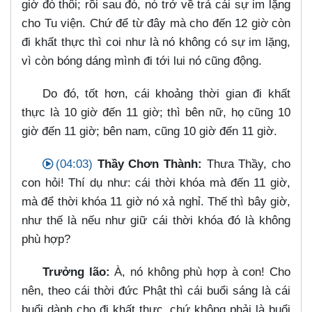
giờ đó thôi; rồi sau đó, nó trở về trả cái sự im lặng
cho Tu viện. Chứ để từ đây mà cho đến 12 giờ còn
đi khất thực thì coi như là nó không có sự im lặng,
vì còn bóng dáng mình đi tới lui nó cũng động.
Do đó, tốt hơn, cái khoảng thời gian đi khất
thực là 10 giờ đến 11 giờ; thì bên nữ, họ cũng 10
giờ đến 11 giờ; bên nam, cũng 10 giờ đến 11 giờ.
(04:03)
Thầy Chơn Thành:
Thưa Thầy, cho
con hỏi! Thí dụ như: cái thời khóa mà đến 11 giờ,
mà để thời khóa 11 giờ nó xả nghỉ. Thế thì bây giờ,
như thế là nếu như giữ cái thời khóa đó là không
phù hợp?
Trưởng lão:
À, nó không phù hợp à con! Cho
nên, theo cái thời đức Phật thì cái buổi sáng là cái
buổi dành cho đi khất thực, chứ không phải là buổi