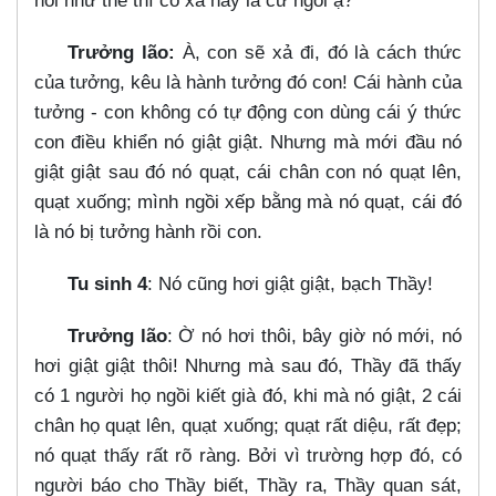
hỏi như thế thì có xả hay là cứ ngồi ạ?
Trưởng lão:
À, con sẽ xả đi, đó là cách thức
của tưởng, kêu là hành tưởng đó con! Cái hành của
tưởng - con không có tự động con dùng cái ý thức
con điều khiển nó giật giật. Nhưng mà mới đầu nó
giật giật sau đó nó quạt, cái chân con nó quạt lên,
quạt xuống; mình ngồi xếp bằng mà nó quạt, cái đó
là nó bị tưởng hành rồi con.
Tu sinh 4
: Nó cũng hơi giật giật, bạch Thầy!
Trưởng lão
: Ờ nó hơi thôi, bây giờ nó mới, nó
hơi giật giật thôi! Nhưng mà sau đó, Thầy đã thấy
có 1 người họ ngồi kiết già đó, khi mà nó giật, 2 cái
chân họ quạt lên, quạt xuống; quạt rất diệu, rất đẹp;
nó quạt thấy rất rõ ràng. Bởi vì trường hợp đó, có
người báo cho Thầy biết, Thầy ra, Thầy quan sát,