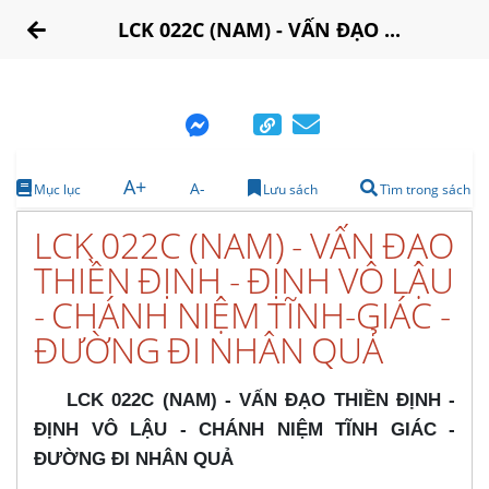
LCK 022C (NAM) - VẤN ĐẠO ...
A+
A-
Mục lục
Lưu sách
Tìm trong sách
LCK 022C (NAM) - VẤN ĐẠO
THIỀN ĐỊNH - ĐỊNH VÔ LẬU
- CHÁNH NIỆM TĨNH-GIÁC -
ĐƯỜNG ĐI NHÂN QUẢ
LCK 022C (NAM) - VẤN ĐẠO THIỀN ĐỊNH -
ĐỊNH VÔ LẬU - CHÁNH NIỆM TĨNH GIÁC -
ĐƯỜNG ĐI NHÂN QUẢ