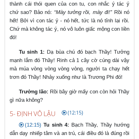
thành cái thói quen của con tu, con nhắc ý tác ý
chứ sao? Bảo nó:
“Mày tưởng rồi, mày đi!”
Rồi nó
hết! Bởi vì con tác ý - nó hết, tức là nó tỉnh lại rồi.
Chứ mà không tác ý, nó vô luôn giấc mộng con liền
đó!
Tu sinh 1:
Dạ bùa chú đó bạch Thầy! Tưởng
mạnh lắm đó Thầy! Rinh cả 1 cây cờ cúng dài vậy
mà múa vòng vòng vòng vòng, người ta chạy hết
trơn đó Thầy! Nhảy xuống như là Trương Phi đó!
Trưởng lão:
Rồi bây giờ mấy con còn hỏi Thầy
gì nữa không?
5- ĐỊNH VÔ LẬU
(12:15)
(12:15)
Tu sinh 4:
Bạch Thầy, Thầy hướng
dẫn dạy nhiếp tâm và an trú, cái điều đó là đúng rồi