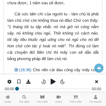
chưa được, 1 năm sau sẽ được.
Cái sức bền chí của người tu - làm chủ là phải
làm chủ chứ còn không thua nó đâu! Chứ con thấy:
"1 tháng tôi tu tập nhắc nó mà giờ nó cũng nằm
vậy, nó không chịu ngủ. Thôi không có cách nào,
tôi lấy liều thuốc ngủ uống cho nó ngủ cho nó đỡ
hơn chứ còn tác ý hoài nó mệt".
Thì đừng có làm
cái chuyện đó! Bền chí thì mấy con sẽ dẫn dắt
bằng phương pháp để làm chủ nó.
(18:36)
Cho nên cái đau cũng vậy mấy con.
Khi thân có bệnh mấy con tác ý, nó sẽ hết bệnh,
mấy con. Rồi cái chết của mấy con cũng tác ý, nó
00:00
00:00
sẽ chết chứ sao?
“Tịnh chỉ hơi thở! Ngưng đi, hôm
nay tao bỏ thân này!”
Nó sẽ ngưng hơi thở - chết.
Cái làm chủ mà; bởi vì đức Phật nói làm chủ sanh,
HOME
TÌM KIẾM
THƯ VIỆN
VIDEO
TRÍCH DẪN
TÀI KHOẢN