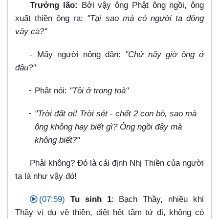
Trưởng lão:
Bởi vậy ông Phật ông ngồi, ông
xuất thiền ông ra:
"Tại sao mà có người ta đông
vậy cà?"
-
Mấy người nông dân:
"Chứ nãy giờ ông ở
đâu?"
Phật nói:
"Tôi ở trong toà"
"Trời đất ơi! Trời sét - chết 2 con bò, sao mà
ông không hay biết gì? Ông ngồi đây mà
không biết?"
Phải không? Đó là cái định Nhị Thiền của người
ta là như vậy đó!
(07:59)
Tu sinh 1
: Bạch Thầy, nhiều khi
Thầy ví dụ về thiền, diệt hết tầm tứ đi, không có