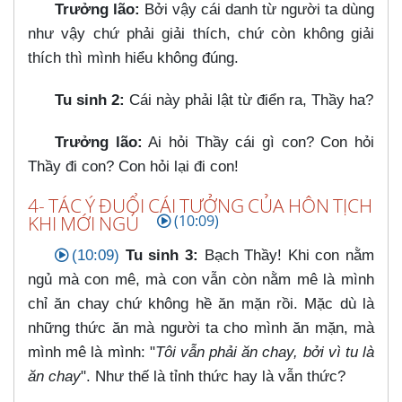
Trưởng lão:
Bởi vậy cái danh từ người ta dùng
như vậy chứ phải giải thích, chứ còn không giải
thích thì mình hiểu không đúng.
Tu sinh 2:
Cái này phải lật từ điển ra, Thầy ha?
Trưởng lão:
Ai hỏi Thầy cái gì con? Con hỏi
Thầy đi con? Con hỏi lại đi con!
4- TÁC Ý ĐUỔI CÁI TƯỞNG CỦA HÔN TỊCH
KHI MỚI NGỦ
(10:09)
(10:09)
Tu sinh 3:
Bạch Thầy! Khi con nằm
ngủ mà con mê, mà con vẫn còn nằm mê là mình
chỉ ăn chay chứ không hề ăn mặn rồi. Mặc dù là
những thức ăn mà người ta cho mình ăn mặn, mà
mình mê là mình: "
Tôi vẫn phải ăn chay, bởi vì tu là
ăn chay
". Như thế là tỉnh thức hay là vẫn thức?