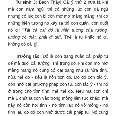
Tu sinh 3:
Bạch Thầy! Cái ý thứ 2 nữa là khi
mà con nằm ngủ, thì có những lúc con đã ngủ
nhưng có lúc con bị còn mơ mơ màng màng; thì có
những hiện tượng nó xảy ra thì con quán, con đuổi
nó đi: "
Tất cả cái đó là hiện tượng của tưởng,
không có thật, phải đi đi!
". Thế là tự khắc nó đi,
không có cái gì.
Trưởng lão:
Đó là con đang huân cái pháp tu
để mà đuổi cái tưởng. Thì trong đó, khi con mơ mơ
màng màng nó cũng có cái dạng như là nửa tỉnh,
nửa mê đó - kêu là hôn tịch đó. Do đó con tác ý,
con nhớ cái phương pháp con tu, con tác ý - thì nó
ở trong chỗ tỉnh tỉnh, mê mê đó. Nếu mà con chỉ
mê 1 chút là con vào trong mộng liền tức khắc; mà
này nó còn hơi tỉnh - nó tỉnh lại; nó vô mộng - nó
tỉnh lại, do đó con nhớ được cái pháp tu. Nó cũng