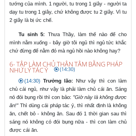
tướng của mình. 1 người, tu trong 1 giây - người ta
dạy tu trong 1 giây, chứ không được tu 2 giây. Vì tu
2 giây là bị ức chế.
Tu sinh 5:
Thưa Thầy, làm thế nào để cho
mình nằm xuống - bây giờ tôi ngủ thì ngủ tức khắc
chứ đừng để nằm đó mà ngủ hồi nào không hay?
6- TẬP LÀM CHỦ THÂN TÂM BẰNG PHÁP
NHƯ LÝ TÁC Ý
(14:30)
(14:30)
Trưởng lão:
Như vậy thì con làm
chủ cái ngủ, như vậy là phải làm chủ cái ăn. Sáng
nó đói bụng rồi thì con bảo:
"Giờ này là không được
ăn!"
Thì dùng cái pháp tác ý, thì nhất định là không
ăn, chết bỏ - không ăn. Sau đó 1 thời gian sau thì
sáng nó không có đói bụng nữa - thì con làm chủ
được cái ăn.