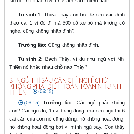
Nó đi - nó phải thức chứ làm sao chiêm bao!
Tu sinh 1:
Thưa Thầy con hỏi để con xác định
theo cái 1 vị đó đi mà 500 cỗ xe bò mà không có
nghe, cũng không nhập định?
Trưởng lão:
Cũng không nhập định.
Tu sinh 2:
Bạch Thầy, ví dụ như ngủ với Nhị
Thiền nó khác nhau chỗ nào Thầy?
3- NGỦ THÌ SÁU CĂN CHỈ NGHỈ CHỨ
KHÔNG PHẢI DIỆT HOÀN TOÀN NHƯ NHỊ
THIỀN
(06:15)
(06:15)
Trưởng lão:
Cái ngủ phải không
con? Cái ngủ đó, 1 cái tiếng động, mà con ngủ thì 6
cái căn của con nó cũng dừng, nó không hoạt động;
nó không hoạt động bởi vì mình ngủ say. Con thấy