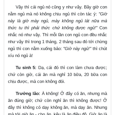
Vậy thì cái ngủ nó cũng y như vậy. Bây giờ con
nằm ngủ mà nó không chịu ngủ thì còn tác ý:
"Giờ
này là giờ mày ngủ, mày không ngủ lát nữa mà
thức tu thì phải thức chứ không được ngủ!"
Con
nhắc nó như vậy. Thì mỗi lần con ngủ con đều nhắc
như vậy thì trong 1 tháng, 2 tháng sau đó tới chừng
ngủ thì con nằm xuống bảo:
"Giờ này ngủ!"
thì chút
xíu nó ngủ à!
Tu sinh 5:
Dạ, cái đó thì con làm chưa được;
chứ còn giờ, cái ăn mà nghỉ 10 bữa, 20 bữa con
chịu được, mà con không đói.
Trưởng lão:
À không! Ở đây có ăn, nhưng mà
ăn đúng giờ; chứ còn nghỉ ăn thì không được! Ở
đây thì không có dạy không ăn, mà dạy ăn. Nhưng
mà tới giờ ăn - cho ăn, kêu là ăn điều độ. Giờ ăn là