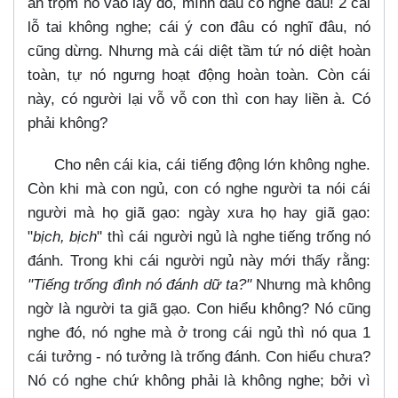
ăn trộm nó vào lấy đồ, mình đâu có nghe đâu! 2 cái
lỗ tai không nghe; cái ý con đâu có nghĩ đâu, nó
cũng dừng. Nhưng mà cái diệt tầm tứ nó diệt hoàn
toàn, tự nó ngưng hoạt động hoàn toàn. Còn cái
này, có người lại vỗ vỗ con thì con hay liền à. Có
phải không?
Cho nên cái kia, cái tiếng động lớn không nghe.
Còn khi mà con ngủ, con có nghe người ta nói cái
người mà họ giã gạo: ngày xưa họ hay giã gạo:
"
bịch, bịch
" thì cái người ngủ là nghe tiếng trống nó
đánh. Trong khi cái người ngủ này mới thấy rằng:
"Tiếng trống đình nó đánh dữ ta?"
Nhưng mà không
ngờ là người ta giã gạo. Con hiểu không? Nó cũng
nghe đó, nó nghe mà ở trong cái ngủ thì nó qua 1
cái tưởng - nó tưởng là trống đánh. Con hiểu chưa?
Nó có nghe chứ không phải là không nghe; bởi vì