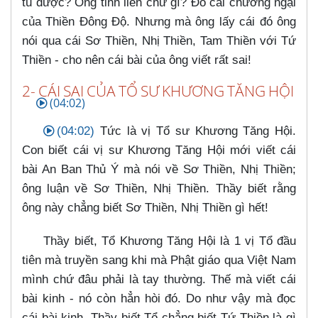
tu được? Ông tỉnh liền chứ gì? Đó cái chướng ngại
của Thiền Đông Độ. Nhưng mà ông lấy cái đó ông
nói qua cái Sơ Thiền, Nhị Thiền, Tam Thiền với Tứ
Thiền - cho nên cái bài của ông viết rất sai!
2- CÁI SAI CỦA TỔ SƯ KHƯƠNG TĂNG HỘI
(04:02)
(04:02)
Tức là vị Tổ sư Khương Tăng Hội.
Con biết cái vị sư Khương Tăng Hội mới viết cái
bài An Ban Thủ Ý mà nói về Sơ Thiền, Nhị Thiền;
ông luận về Sơ Thiền, Nhị Thiền. Thầy biết rằng
ông này chẳng biết Sơ Thiền, Nhị Thiền gì hết!
Thầy biết, Tổ Khương Tăng Hội là 1 vị Tổ đầu
tiên mà truyền sang khi mà Phật giáo qua Việt Nam
mình chứ đâu phải là tay thường. Thế mà viết cái
bài kinh - nó còn hẳn hòi đó. Do như vậy mà đọc
cái bài kinh, Thầy biết Tổ chẳng biết Tứ Thiền là gì