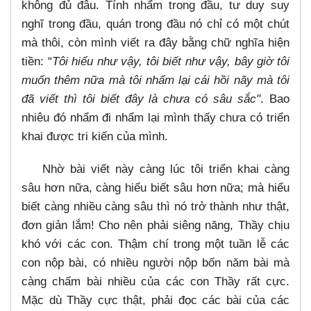
không đủ đâu. Tính nhẩm trong đầu, tư duy suy
nghĩ trong đầu, quán trong đầu nó chỉ có một chút
mà thôi, còn mình viết ra đây bằng chữ nghĩa hiện
tiền: “
Tôi hiểu như vậy, tôi biết như vậy, bây giờ tôi
muốn thêm nữa mà tôi nhẩm lại cái hồi nãy mà tôi
đã viết thì tôi biết đây là chưa có sâu sắc"
. Bao
nhiêu đó nhẩm đi nhẩm lại mình thấy chưa có triển
khai được tri kiến của mình.
Nhờ bài viết này càng lúc tôi triển khai càng
sâu hơn nữa, càng hiểu biết sâu hơn nữa; mà hiểu
biết càng nhiều càng sâu thì nó trở thành như thật,
đơn giản lắm! Cho nên phải siêng năng, Thầy chịu
khó với các con. Thậm chí trong một tuần lễ các
con nộp bài, có nhiều người nộp bốn năm bài mà
càng chấm bài nhiều của các con Thầy rất cực.
Mặc dù Thầy cực thật, phải đọc các bài của các