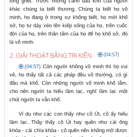
lòng ghét. Trước những cảnh đau khổ của người
khác chúng ta biết thương. Chúng ta biết họ vô
minh, họ đang ở trong sự không biết, họ mới khổ
sở, họ tự dày xéo lên kiếp sống của họ, trên cuộc
đời của họ, trên thân tâm của họ để họ khổ sở, đó
là vô minh.
2. GIẢI THOÁT BẰNG TRI KIẾN
(04:57)
(04:57)
Còn người không vô minh thì họ vui
vẻ, họ thấy tất cả các pháp đều vô thường, có gì
đâu mà khổ. Còn những người vô minh khổ lắm,
cho nên người ta hiểu lầm lạc, nghĩ lầm lạc một
chút người ta vẫn khổ.
Ví dụ như các con thấy như cô Út, cô ấy hiểu
lầm lạc. Thầy thấy cô Út hay quên như cái ống
khóa - cái chìa khóa - cô quên nên không mở được