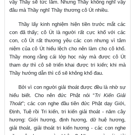
vậy Thầy sẽ tức lắm. Nhưng Thầy không nghĩ vậy
đâu mà Thầy nghĩ Thầy thương cô Út nhiều.
Thầy lấy kinh nghiệm hiện tiền trước mắt các
con đã thấy; cô Út là người rất cực khổ với các
con, cô Út rất thương yêu các con nhưng vì tâm
niệm của cô Út hiểu lệch cho nên làm cho cô khổ.
Thầy mong rằng cái lớp học này mà được cô Út
tham dự thì cô sẽ triển khai được tri kiến; khi mà
Thầy hướng dẫn thì cổ sẽ không khổ đau.
Bởi vì con người giải thoát được đều là nhờ sự
hiểu biết. Cho nên đức Phật nói “
Tri Kiến Giải
Thoát
”; các con nghe đầu tiên đức Phật dạy Giới,
Định, Tuệ rồi Tri kiến, tri kiến giải thoát - năm cây
hương: Giới hương, định hương, dữ huệ hương,
giải thoát, giải thoát tri kiến hương - các con nghe