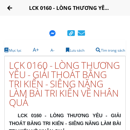
LCK 0160 - LÒNG THƯƠNG YÊ...
A+
A-
Mục lục
Lưu sách
Tìm trong sách
LCK 0160 - LÒNG THƯƠNG
YÊU - GIẢI THOÁT BẰNG
TRI KIẾN - SIÊNG NĂNG
LÀM BÀI TRI KIẾN VỀ NHÂN
QUẢ
LCK 0160 - LÒNG THƯƠNG YÊU - GIẢI
THOÁT BẰNG TRI KIẾN - SIÊNG NĂNG LÀM BÀI