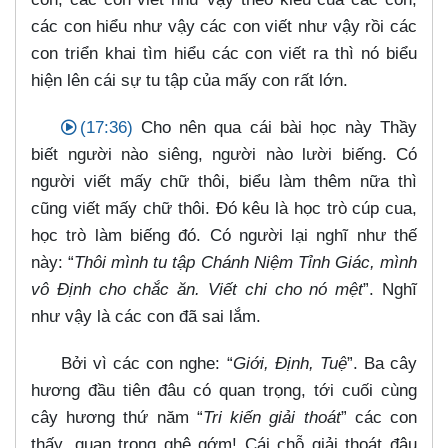
các con hiểu như vậy các con viết như vậy rồi các
con triển khai tìm hiểu các con viết ra thì nó biểu
hiện lên cái sự tu tập của mấy con rất lớn.
(17:36)
Cho nên qua cái bài học này Thầy
biết người nào siêng, người nào lười biếng. Có
người viết mấy chữ thôi, biểu làm thêm nữa thì
cũng viết mấy chữ thôi. Đó kêu là học trò cúp cua,
học trò làm biếng đó. Có người lại nghĩ như thế
này: “
Thôi mình tu tập Chánh Niệm Tỉnh Giác, mình
vô Định cho chắc ăn. Viết chi cho nó mệt
”. Nghĩ
như vậy là các con đã sai lắm.
Bởi vì các con nghe: “
Giới, Định, Tuệ
”. Ba cây
hương đầu tiên đâu có quan trọng, tới cuối cùng
cây hương thứ năm “
Tri kiến giải thoát
” các con
thấy, quan trọng ghê gớm! Cái chỗ giải thoát đâu