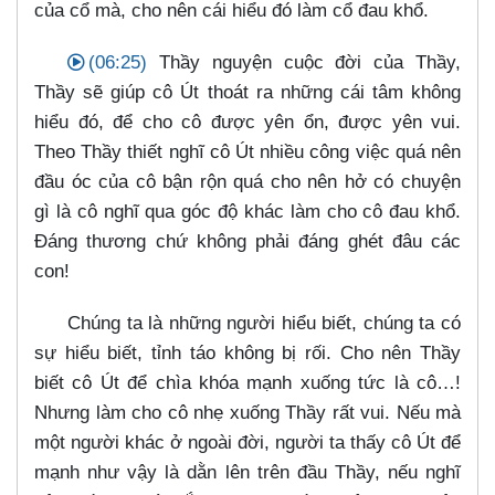
của cổ mà, cho nên cái hiểu đó làm cổ đau khổ.
(06:25)
Thầy nguyện cuộc đời của Thầy,
Thầy sẽ giúp cô Út thoát ra những cái tâm không
hiểu đó, để cho cô được yên ổn, được yên vui.
Theo Thầy thiết nghĩ cô Út nhiều công việc quá nên
đầu óc của cô bận rộn quá cho nên hở có chuyện
gì là cô nghĩ qua góc độ khác làm cho cô đau khổ.
Đáng thương chứ không phải đáng ghét đâu các
con!
Chúng ta là những người hiểu biết, chúng ta có
sự hiểu biết, tỉnh táo không bị rối. Cho nên Thầy
biết cô Út để chìa khóa mạnh xuống tức là cô…​!
Nhưng làm cho cô nhẹ xuống Thầy rất vui. Nếu mà
một người khác ở ngoài đời, người ta thấy cô Út để
mạnh như vậy là dằn lên trên đầu Thầy, nếu nghĩ