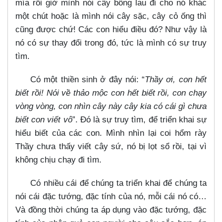
mía rồi giờ mình nói cây bông lau đi cho nó khác
một chút hoặc là mình nói cây sặc, cây cỏ ống thì
cũng được chứ! Các con hiểu điều đó? Như vậy là
nó có sự thay đổi trong đó, tức là mình có sự truy
tìm.
Có một thiền sinh ở đây nói: “
Thầy ơi, con hết
biết rồi! Nói về thảo mộc con hết biết rồi, con chạy
vòng vòng, con nhìn cây này cây kia có cái gì chưa
biết con viết vô
”. Đó là sự truy tìm, để triển khai sự
hiểu biết của các con. Mình nhìn lại coi hổm rày
Thầy chưa thấy viết cây sứ, nó bị lọt sổ rồi, tại vì
không chịu chạy đi tìm.
Có nhiều cái để chúng ta triển khai để chúng ta
nói cái đặc tướng, đặc tính của nó, mỗi cái nó có…​
Và đồng thời chúng ta áp dụng vào đặc tướng, đặc