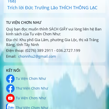
168)
Trích lời Đức Trưởng Lão THÍCH THÔNG LẠC
TU VIỆN CHƠN NHƯ
Quý bạn đọc muốn thỉnh SÁCH GIẤY vui lòng liên hệ Ban
kinh sách của Tu viện Chơn Như:
Địa chỉ: Khu phố Gia Lâm, phường Gia Lộc, thị xã Trảng
Bàng, tỉnh Tây Ninh
Điện thoại: (0276) 389 2911 - 036.2727.199
Email:
chonnhu2@gmail.com
KẾT NỐI
Tu Viện Chơn Như
Thư Viện Chơn Như
Tu Viện Chơn Như
Thư Viện Chơn Như