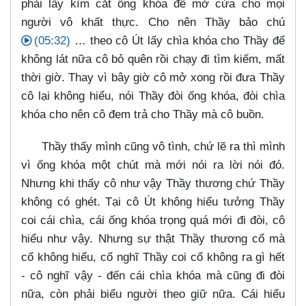
phải lấy kìm cắt ống khóa để mở cửa cho mọi
người vô khất thực. Cho nên Thầy bảo chú
(05:32)
…​ theo cô Út lấy chìa khóa cho Thầy để
không lát nữa cô bỏ quên rồi chạy đi tìm kiếm, mất
thời giờ. Thay vì bây giờ cô mở xong rồi đưa Thầy
cô lại không hiểu, nói Thầy đòi ống khóa, đòi chìa
khóa cho nên cô đem trả cho Thầy mà cô buồn.
Thầy thấy mình cũng vô tình, chứ lẽ ra thì mình
vì ống khóa một chút mà mới nói ra lời nói đó.
Nhưng khi thấy cô như vậy Thầy thương chứ Thầy
không có ghét. Tại cô Út không hiểu tưởng Thầy
coi cái chìa, cái ống khóa trọng quá mới đi đòi, cô
hiểu như vậy. Nhưng sự thật Thầy thương cổ mà
cổ không hiểu, cổ nghĩ Thầy coi cổ không ra gì hết
- cô nghĩ vậy - đến cái chìa khóa mà cũng đi đòi
nữa, còn phải biểu người theo giữ nữa. Cái hiểu