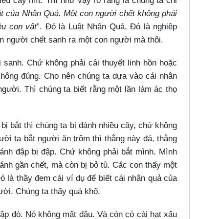
iều cây mít. Thì như vậy rõ ràng là chúng ta chỉ
ật của Nhân Quả. Một con người chết không phải
ều con vật
”. Đó là Luật Nhân Quả. Đó là nghiệp
on người chết sanh ra một con người mà thôi.
i sanh. Chứ không phải cái thuyết linh hồn hoặc
 không đúng. Cho nên chúng ta dựa vào cái nhân
ười. Thì chúng ta biết rằng một lần làm ác thọ
ị bắt thì chúng ta bị đánh nhiều cây, chứ không
ời ta bắt người ăn trộm thì thằng này đá, thằng
đánh đập bị đập. Chứ không phải bắt mình. Mình
đánh gần chết, mà còn bị bỏ tù. Các con thấy một
ó là thầy đem cái ví dụ để biết cái nhân quả của
ười. Chúng ta thấy quá khổ.
đập đó. Nó không mất đâu. Và còn có cái hạt xấu