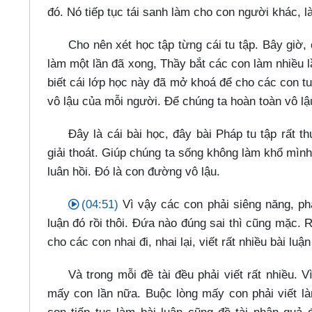
đó. Nó tiếp tục tái sanh làm cho con người khác, 
Cho nên xét học tập từng cái tu tập. Bây giờ
làm một lần đã xong, Thầy bắt các con làm nhiều l
biết cái lớp học này đã mở khoá để cho các con 
vô lậu của mỗi người. Để chúng ta hoàn toàn vô l
Đây là cái bài học, đây bài Pháp tu tập rất t
giải thoát. Giúp chúng ta sống không làm khổ mìn
luân hồi. Đó là con đường vô lậu.
(04:51)
Vì vậy các con phải siêng năng, phả
luận đó rồi thôi. Đứa nào đúng sai thì cũng mặc. 
cho các con nhai đi, nhai lại, viết rất nhiều bài luậ
Và trong mỗi đề tài đều phải viết rất nhiều.
mấy con lần nữa. Buộc lòng mấy con phải viết làm