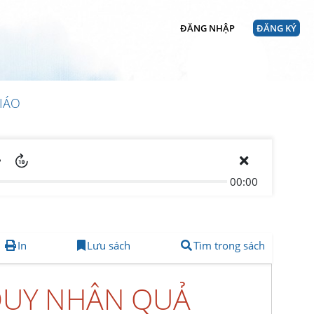
ĐĂNG NHẬP
ĐĂNG KÝ
IÁO
00:00
In
Lưu sách
Tìm trong sách
 DUY NHÂN QUẢ