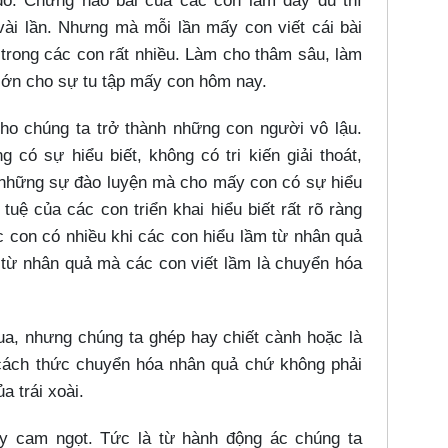
 đó. Chừng nào bài của các con làm đầy đủ thì
ài lần. Nhưng mà mỗi lần mấy con viết cái bài
trong các con rất nhiều. Làm cho thâm sâu, làm
t lớn cho sự tu tập mấy con hôm nay.
cho chúng ta trở thành những con người vô lậu.
ó sự hiểu biết, không có tri kiến giải thoát,
 những sự đào luyện mà cho mấy con có sự hiểu
í tuệ của các con triển khai hiểu biết rất rõ ràng
c con có nhiều khi các con hiểu lầm từ nhân quả
từ nhân quả mà các con viết lầm là chuyển hóa
chua, nhưng chúng ta ghép hay chiết cành hoặc là
 cách thức chuyển hóa nhân quả chứ không phải
a trái xoài.
y cam ngọt. Tức là từ hành động ác chúng ta