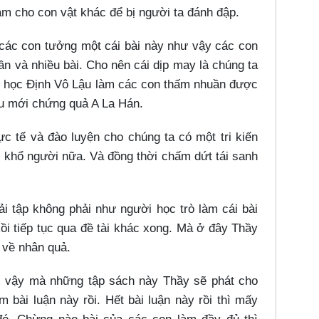
làm cho con vật khác để bị người ta đánh đập.
, các con tưởng một cái bài này như vậy các con
ần và nhiều bài. Cho nên cái dịp may là chúng ta
tu học Định Vô Lậu làm các con thấm nhuần được
ậu mới chứng quả A La Hán.
hực tế và đào luyện cho chúng ta có một tri kiến
h khổ người nữa. Và đồng thời chấm dứt tái sanh
i tập không phải như người học trò làm cái bài
Rồi tiếp tục qua đề tài khác xong. Mà ở đây Thầy
n về nhân quả.
 Vì vậy mà những tập sách này Thầy sẽ phát cho
 bài luận này rồi. Hết bài luận này rồi thì mấy