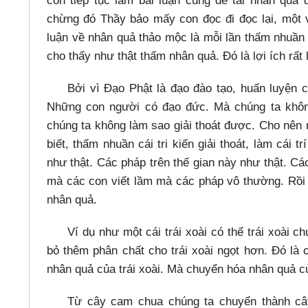
con tiếp tục làm bài luận cũng đề tài nhân quả
chừng đó Thầy bảo mấy con đọc đi đọc lại, một v
luận về nhân quả thảo mộc là mỗi lần thấm nhuần 
cho thấy như thật thấm nhân quả. Đó là lợi ích rấ
Bởi vì Đạo Phật là đạo đào tạo, huấn luyện 
Những con người có đạo đức. Mà chúng ta không c
chúng ta không làm sao giải thoát được. Cho nên
biết, thấm nhuần cái tri kiến giải thoát, làm cái tr
như thật. Các pháp trên thế gian này như thật. Cá
mà các con viết lầm mà các pháp vô thường. Rồi 
nhân quả.
Ví dụ như một cái trái xoài có thể trái xoài 
bỏ thêm phân chất cho trái xoài ngọt hơn. Đó là
nhân quả của trái xoài. Mà chuyển hóa nhân quả củ
Từ cây cam chua chúng ta chuyển thành câ