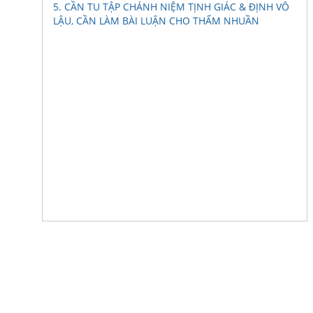
5. CẦN TU TẬP CHÁNH NIỆM TỊNH GIÁC & ĐỊNH VÔ
LẬU, CẦN LÀM BÀI LUẬN CHO THẤM NHUẦN