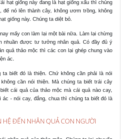
i hạt giống này đang là hạt giống xấu thì chúng
, để nó lên thành cây, không ươm trồng, không
ạt giống này. Chúng ta diệt bỏ.
nay mấy con làm lại một bài nữa. Làm lại chừng
m nhuần được tư tưởng nhân quả. Có đầy đủ ý
hân quả thảo mộc thì các con lại ghép chung vào
ện ác.
 ta biết đó là thiện. Chứ không cần phải là nói
không cần nói thiện. Mà chúng ta biết trái cây
biết cái quả của thảo mộc mà cái quả nào cay,
ác - nói cay, đắng, chua thì chúng ta biết đó là
N HỆ ĐẾN NHÂN QUẢ CON NGƯỜI