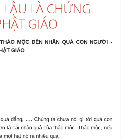
Ô LẬU LÀ CHỨNG
PHẬT GIÁO
Ả THẢO MỘC ĐẾN NHÂN QUẢ CON NGƯỜI -
HẬT GIÁO
, quả đắng, …​. Chúng ta chưa nói gì tới quả con
ơn là cái nhân quả của thảo mộc. Thảo mộc, nếu
 một hạt nó ra nhiều quả.