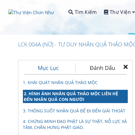
Tìm Kiếm
Thư Viện
LCK 004A (NỮ) - TƯ DUY NHÂN QUẢ THẢO MỘ
Mục Lục
Đánh Dấu
1. KHÁI QUÁT NHÂN QUẢ THẢO MỘC
2. HÌNH ẢNH NHÂN QUẢ THẢO MỘC LIÊN HỆ
ĐẾN NHÂN QUẢ CON NGƯỜI
3. THÔNG SUỐT NHÂN QUẢ ĐỂ ĐI ĐẾN GIẢI THOÁT
4. CHỨNG MINH ĐẠO PHẬT LÀ SỰ THẬT, NỖ LỰC XẢ
TÂM, CHẤN HƯNG PHẬT GIÁO.