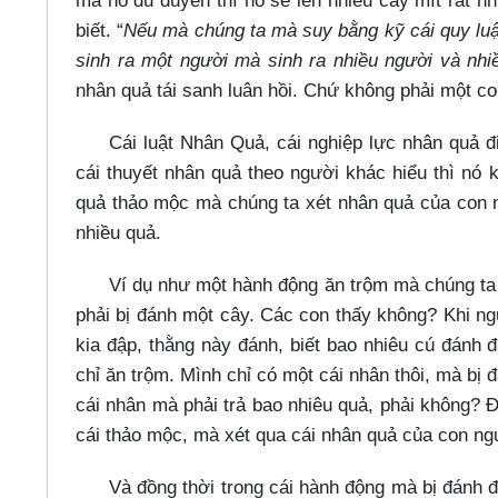
mà nó đủ duyên thì nó sẽ lên nhiều cây mít rất nh
biết. “
Nếu mà chúng ta mà suy bằng kỹ cái quy lu
sinh ra một người mà sinh ra nhiều người và nhi
nhân quả tái sanh luân hồi. Chứ không phải một c
Cái luật Nhân Quả, cái nghiệp lực nhân quả đ
cái thuyết nhân quả theo người khác hiểu thì nó
quả thảo mộc mà chúng ta xét nhân quả của con ng
nhiều quả.
Ví dụ như một hành động ăn trộm mà chúng ta b
phải bị đánh một cây. Các con thấy không? Khi ngư
kia đập, thằng này đánh, biết bao nhiêu cú đánh 
chỉ ăn trộm. Mình chỉ có một cái nhân thôi, mà bị 
cái nhân mà phải trả bao nhiêu quả, phải không? Đ
cái thảo mộc, mà xét qua cái nhân quả của con ng
Và đồng thời trong cái hành động mà bị đánh 