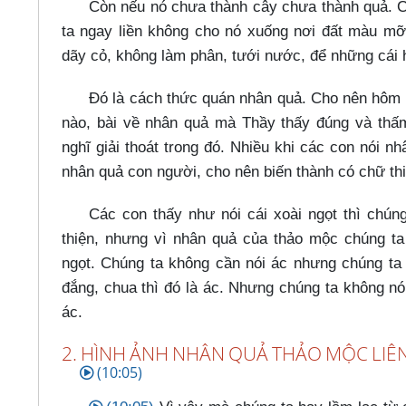
Còn nếu nó chưa thành cây chưa thành quả. Cá
ta ngay liền không cho nó xuống nơi đất màu mỡ
dãy cỏ, không làm phân, tưới nước, để những cái h
Đó là cách thức quán nhân quả. Cho nên hôm 
nào, bài về nhân quả mà Thầy thấy đúng và thấ
nghĩ giải thoát trong đó. Nhiều khi các con nói n
nhân quả con người, cho nên biến thành có chữ thi
Các con thấy như nói cái xoài ngọt thì chúng
thiện, nhưng vì nhân quả của thảo mộc chúng ta 
ngọt. Chúng ta không cần nói ác nhưng chúng ta 
đắng, chua thì đó là ác. Nhưng chúng ta không nói 
ác.
2. HÌNH ẢNH NHÂN QUẢ THẢO MỘC LIÊ
(10:05)