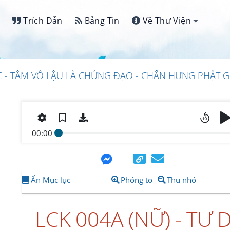
Trích Dẫn
Bảng Tin
Về Thư Viện
C - TÂM VÔ LẬU LÀ CHỨNG ĐẠO - CHẤN HƯNG PHẬT G
00:00
Ẩn Mục lục
Phóng to
Thu nhỏ
LCK 004A (NỮ) - TƯ