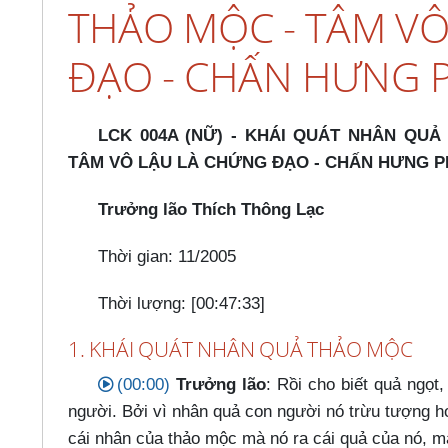
THẢO MỘC - TÂM V
ĐẠO - CHẤN HƯNG 
LCK 004A (NỮ) - KHÁI QUÁT NHÂN QU
TÂM VÔ LẬU LÀ CHỨNG ĐẠO - CHẤN HƯNG P
Trưởng lão Thích Thông Lạc
Thời gian: 11/2005
Thời lượng: [00:47:33]
1. KHÁI QUÁT NHÂN QUẢ THẢO MỘC
(00:00)
Trưởng lão
: Rồi cho biết quả ngọt
người. Bởi vì nhân quả con người nó trừu tượng h
cái nhân của thảo mộc mà nó ra cái quả của nó, mà