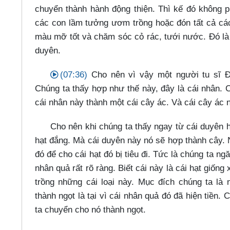
chuyển thành hành động thiện. Thì kế đó không 
các con lầm tưởng ươm trồng hoặc đón tất cả các
màu mỡ tốt và chăm sóc cỏ rác, tưới nước. Đó là c
duyên.
(07:36)
Cho nên vì vậy một người tu sĩ Đ
Chúng ta thấy hợp như thế này, đây là cái nhân.
cái nhân này thành một cái cây ác. Và cái cây ác 
Cho nên khi chúng ta thấy ngay từ cái duyên hợ
hạt đắng. Mà cái duyên này nó sẽ hợp thành cây. 
đó để cho cái hạt đó bị tiêu đi. Tức là chúng ta n
nhân quả rất rõ ràng. Biết cái này là cái hạt giốn
trồng những cái loại này. Mục đích chúng ta là
thành ngọt là tại vì cái nhân quả đó đã hiện tiền.
ta chuyển cho nó thành ngọt.