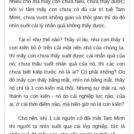
nhiều chỗ mà mấy con chưa hiểu, chưa thấy được;
bởi vì tâm mấy con chưa có đủ cái trí tuệ Tam
Minh, chưa vượt không gian và thời gian thì do đó
nhìn suốt cái lý nhân quả không thấy được.
Tại vì như thế nào? Thầy ví dụ, như con thấy 1
con kiến bò ở trên cái mặt nền nhà của chúng ta,
thì mấy con chưa thấy suốt được cái nhân quả của
nó; chưa thấu suốt nhân quả của nó, thì các con
chưa biết kiếp trước nó là ai? Có phải không? Do
đó mấy con thấy bằng mắt, nhìn nó bằng mắt, thấy
nó chỉ là 1 con kiến mà thôi. Nhưng sự thật ra, nó
thành ra con kiến - nó do cái nghiệp lực nào, của
ai, ở cái thời điểm nào, mà hiện giờ nó là con kiến?
Cho nên, khi 1 cái người có đôi mắt Tam Minh
thì người ta nhìn suốt qua cái lớp nghiệp, tức là