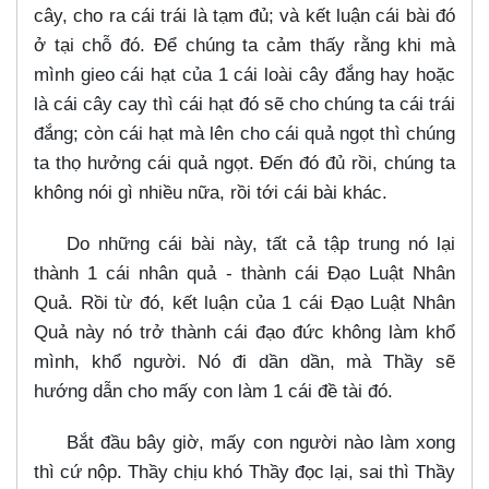
cây, cho ra cái trái là tạm đủ; và kết luận cái bài đó
ở tại chỗ đó. Để chúng ta cảm thấy rằng khi mà
mình gieo cái hạt của 1 cái loài cây đắng hay hoặc
là cái cây cay thì cái hạt đó sẽ cho chúng ta cái trái
đắng; còn cái hạt mà lên cho cái quả ngọt thì chúng
ta thọ hưởng cái quả ngọt. Đến đó đủ rồi, chúng ta
không nói gì nhiều nữa, rồi tới cái bài khác.
Do những cái bài này, tất cả tập trung nó lại
thành 1 cái nhân quả - thành cái Đạo Luật Nhân
Quả. Rồi từ đó, kết luận của 1 cái Đạo Luật Nhân
Quả này nó trở thành cái đạo đức không làm khổ
mình, khổ người. Nó đi dần dần, mà Thầy sẽ
hướng dẫn cho mấy con làm 1 cái đề tài đó.
Bắt đầu bây giờ, mấy con người nào làm xong
thì cứ nộp. Thầy chịu khó Thầy đọc lại, sai thì Thầy