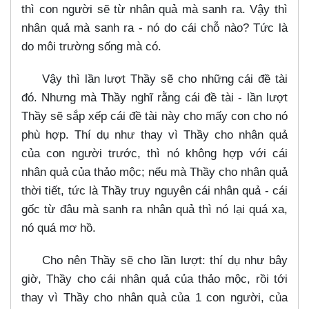
thì con người sẽ từ nhân quả mà sanh ra. Vậy thì
nhân quả mà sanh ra - nó do cái chỗ nào? Tức là
do môi trường sống mà có.
Vậy thì lần lượt Thầy sẽ cho những cái đề tài
đó. Nhưng mà Thầy nghĩ rằng cái đề tài - lần lượt
Thầy sẽ sắp xếp cái đề tài này cho mấy con cho nó
phù hợp. Thí dụ như thay vì Thầy cho nhân quả
của con người trước, thì nó không hợp với cái
nhân quả của thảo mộc; nếu mà Thầy cho nhân quả
thời tiết, tức là Thầy truy nguyên cái nhân quả - cái
gốc từ đâu mà sanh ra nhân quả thì nó lại quá xa,
nó quá mơ hồ.
Cho nên Thầy sẽ cho lần lượt: thí dụ như bây
giờ, Thầy cho cái nhân quả của thảo mộc, rồi tới
thay vì Thầy cho nhân quả của 1 con người, của