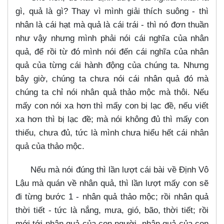
gì, quả là gì? Thay vì mình giải thích suông - thì
nhân là cái hạt mà quả là cái trái - thì nó đơn thuần
như vậy nhưng mình phải nói cái nghĩa của nhân
quả, để rồi từ đó mình nói đến cái nghĩa của nhân
quả của từng cái hành động của chúng ta. Nhưng
bây giờ, chúng ta chưa nói cái nhân quả đó mà
chúng ta chỉ nói nhân quả thảo mộc mà thôi. Nếu
mấy con nói xa hơn thì mấy con bị lạc đề, nếu viết
xa hơn thì bị lạc đề; mà nói không đủ thì mấy con
thiếu, chưa đủ, tức là mình chưa hiểu hết cái nhân
quả của thảo mộc.
Nếu mà nói đúng thì lần lượt cái bài về Định Vô
Lậu mà quán về nhân quả, thì lần lượt mấy con sẽ
đi từng bước 1 - nhân quả thảo mộc; rồi nhân quả
thời tiết - tức là nắng, mưa, gió, bão, thời tiết; rồi
mới tới nhân quả của con người, nhân quả của con