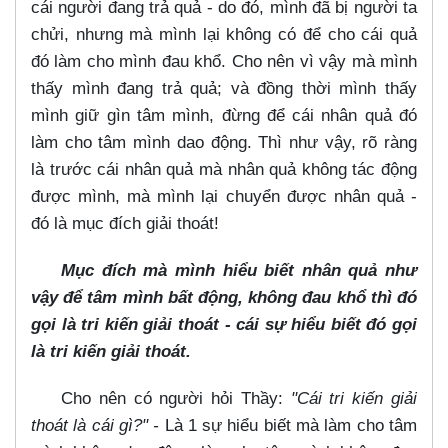
cái người đang trả quả - do đó, mình đã bị người ta
chửi, nhưng mà mình lại không có để cho cái quả
đó làm cho mình đau khổ. Cho nên vì vậy mà mình
thấy mình đang trả quả; và đồng thời mình thấy
mình giữ gìn tâm mình, đừng để cái nhân quả đó
làm cho tâm mình dao động. Thì như vậy, rõ ràng
là trước cái nhân quả mà nhân quả không tác động
được mình, mà mình lại chuyển được nhân quả -
đó là mục đích giải thoát!
Mục đích mà mình hiểu biết nhân quả như
vậy để tâm mình bất động, không đau khổ thì đó
gọi là tri kiến giải thoát - cái sự hiểu biết đó gọi
là tri kiến giải thoát.
Cho nên có người hỏi Thầy:
"Cái tri kiến giải
thoát là cái gì?" -
Là 1 sự hiểu biết mà làm cho tâm