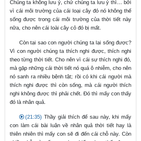
Chúng ta không lưu ý, chứ chúng ta lưu ý thì…​ bởi
vì cái môi trường của cái loại cây đó nó không thể
sống được trong cái môi trường của thời tiết này
nữa, cho nên cái loài cây cỏ đó bị mất.
Còn tại sao con người chúng ta lại sống được?
Vì con người chúng ta thích nghi được, thích nghi
theo từng thời tiết. Cho nên vì cái sự thích nghi đó,
mà gặp những cái thời tiết nó quá ô nhiễm, cho nên
nó sanh ra nhiều bệnh tật; rồi có khi cái người mà
thích nghi được thì còn sống, mà cái người thích
nghi không được thì phải chết. Đó thì mấy con thấy
đó là nhân quả.
(21:35)
Thầy giải thích để sau này, khi mấy
con làm cái bài luận về nhân quả thời tiết hay là
thiên nhiên thì mấy con sẽ đi đến cái chỗ này. Còn