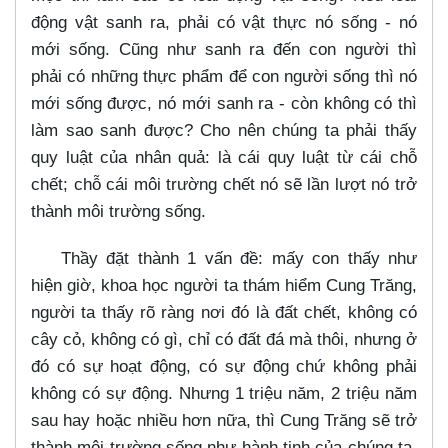
động vật sanh ra, phải có vật thực nó sống - nó
mới sống. Cũng như sanh ra đến con người thì
phải có những thực phẩm để con người sống thì nó
mới sống được, nó mới sanh ra - còn không có thì
làm sao sanh được? Cho nên chúng ta phải thấy
quy luật của nhân quả: là cái quy luật từ cái chỗ
chết; chỗ cái môi trường chết nó sẽ lần lượt nó trở
thành môi trường sống.
Thầy đặt thành 1 vấn đề: mấy con thấy như
hiện giờ, khoa học người ta thám hiểm Cung Trăng,
người ta thấy rõ ràng nơi đó là đất chết, không có
cây cỏ, không có gì, chỉ có đất đá mà thôi, nhưng ở
đó có sự hoạt động, có sự động chứ không phải
không có sự động. Nhưng 1 triệu năm, 2 triệu năm
sau hay hoặc nhiều hơn nữa, thì Cung Trăng sẽ trở
thành môi trường sống như hành tinh của chúng ta.