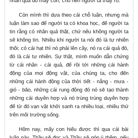
nhân quả đó mấy con, cho nên người ta thấy rõ.
Còn mình thì dựa theo cái chỗ luận, nhưng mà
luận làm sao để người ta có khoa học, để người ta
tin rằng có nhân quả thật, chứ nếu không người ta
sẽ không tin. Nhiều khi người ta nói đó là tự nhiên
thôi; có cái hạt thì nó phải lên cây, nó ra cái quả đó,
đó là cái tự nhiên. Sự thật, mình muốn dẫn chứng
từ cái nhân - cái quả, để rồi tới những cái hành
động của mọi động vật, của chúng ta, cho đến
những cái hành động của thời tiết - nắng - mưa -
gió - bão, những cái rung động đó nó sẽ tạo thành
những cái duyên hợp và nó trùng trùng duyên hợp
để từ đó vạn vật khởi sanh ra nhiều loại, nhiều thứ
trên môi trường sống.
Hôm nay, mấy con hiểu được thì qua cái bài
luận này, Thầy sẽ đọc và Thầy sẽ góp ý thêm, nếu