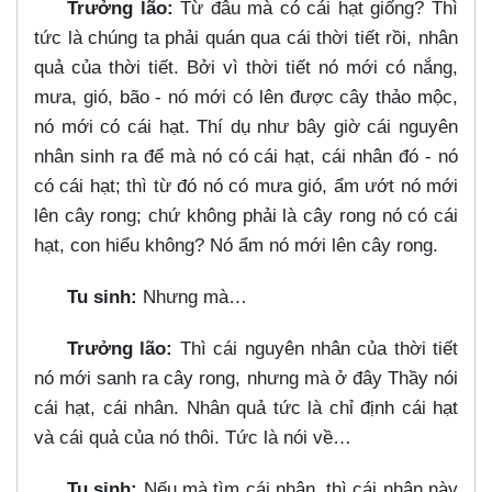
Trưởng lão:
Từ đâu mà có cái hạt giống? Thì
tức là chúng ta phải quán qua cái thời tiết rồi, nhân
quả của thời tiết. Bởi vì thời tiết nó mới có nắng,
mưa, gió, bão - nó mới có lên được cây thảo mộc,
nó mới có cái hạt. Thí dụ như bây giờ cái nguyên
nhân sinh ra để mà nó có cái hạt, cái nhân đó - nó
có cái hạt; thì từ đó nó có mưa gió, ẩm ướt nó mới
lên cây rong; chứ không phải là cây rong nó có cái
hạt, con hiểu không? Nó ẩm nó mới lên cây rong.
Tu sinh:
Nhưng mà…​
Trưởng lão:
Thì cái nguyên nhân của thời tiết
nó mới sanh ra cây rong, nhưng mà ở đây Thầy nói
cái hạt, cái nhân. Nhân quả tức là chỉ định cái hạt
và cái quả của nó thôi. Tức là nói về…​
Tu sinh:
Nếu mà tìm cái nhân, thì cái nhân này