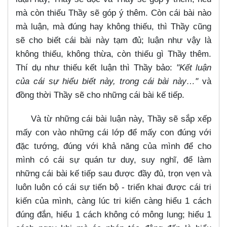
mà còn thiếu Thầy sẽ góp ý thêm. Còn cái bài nào
mà luận, mà đúng hay không thiếu, thì Thầy cũng
sẽ cho biết cái bài này tạm đủ; luận như vậy là
không thiếu, không thừa, còn thiếu gì Thầy thêm.
Thí dụ như thiếu kết luận thì Thầy bảo:
"Kết luận
của cái sự hiểu biết này, trong cái bài này…​"
và
đồng thời Thầy sẽ cho những cái bài kế tiếp.
Và từ những cái bài luận này, Thầy sẽ sắp xếp
mấy con vào những cái lớp để mấy con đúng với
đặc tướng, đúng với khả năng của mình để cho
mình có cái sự quán tư duy, suy nghĩ, để làm
những cái bài kế tiếp sau được đầy đủ, trọn vẹn và
luôn luôn có cái sự tiến bộ - triển khai được cái tri
kiến của mình, càng lúc tri kiến càng hiểu 1 cách
đúng đắn, hiểu 1 cách không có mông lung; hiểu 1