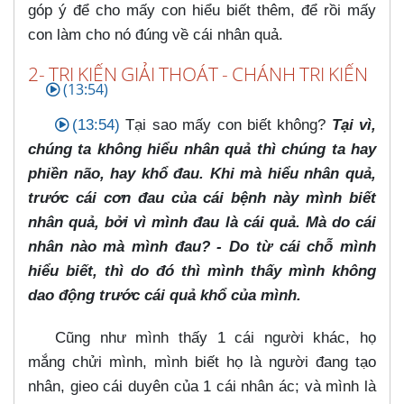
góp ý để cho mấy con hiểu biết thêm, để rồi mấy
con làm cho nó đúng về cái nhân quả.
2- TRI KIẾN GIẢI THOÁT - CHÁNH TRI KIẾN
(13:54)
(13:54)
Tại sao mấy con biết không?
Tại vì,
chúng ta không hiểu nhân quả thì chúng ta hay
phiền não, hay khổ đau.
Khi mà hiểu nhân quả,
trước cái cơn đau của cái bệnh này mình biết
nhân quả, bởi vì mình đau là cái quả. Mà do cái
nhân nào mà mình đau? - Do từ cái chỗ mình
hiểu biết, thì do đó thì mình thấy mình không
dao động trước cái quả khổ của mình.
Cũng như mình thấy 1 cái người khác, họ
mắng chửi mình, mình biết họ là người đang tạo
nhân, gieo cái duyên của 1 cái nhân ác; và mình là