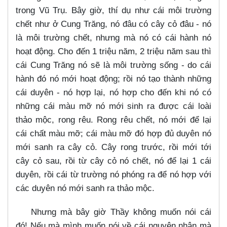
trong Vũ Trụ. Bây giờ, thí dụ như cái môi trường
chết như ở Cung Trăng, nó đâu có cây cỏ đâu - nó
là môi trường chết, nhưng mà nó có cái hành nó
hoạt động. Cho đến 1 triệu năm, 2 triệu năm sau thì
cái Cung Trăng nó sẽ là môi trường sống - do cái
hành đó nó mới hoạt động; rồi nó tạo thành những
cái duyên - nó hợp lại, nó hợp cho đến khi nó có
những cái màu mỡ nó mới sinh ra được cái loài
thảo mộc, rong rêu. Rong rêu chết, nó mới để lại
cái chất màu mỡ; cái màu mỡ đó hợp đủ duyên nó
mới sanh ra cây cỏ. Cây rong trước, rồi mới tới
cây cỏ sau, rồi từ cây cỏ nó chết, nó để lại 1 cái
duyên, rồi cái từ trường nó phóng ra để nó hợp với
các duyên nó mới sanh ra thảo mộc.
Nhưng mà bây giờ Thầy không muốn nói cái
đó! Nếu mà mình muốn nói về cái nguyên nhân mà