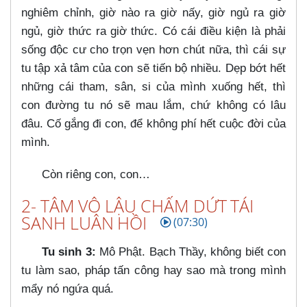
nghiêm chỉnh, giờ nào ra giờ nấy, giờ ngủ ra giờ
ngủ, giờ thức ra giờ thức. Có cái điều kiện là phải
sống độc cư cho trọn vẹn hơn chút nữa, thì cái sự
tu tập xả tâm của con sẽ tiến bộ nhiều. Dẹp bớt hết
những cái tham, sân, si của mình xuống hết, thì
con đường tu nó sẽ mau lắm, chứ không có lâu
đâu. Cố gắng đi con, để không phí hết cuộc đời của
mình.
Còn riêng con, con…​
2- TÂM VÔ LẬU CHẤM DỨT TÁI
SANH LUÂN HỒI
(07:30)
Tu sinh 3:
Mô Phật. Bạch Thầy, không biết con
tu làm sao, pháp tấn công hay sao mà trong mình
mẩy nó ngứa quá.