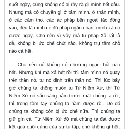
suốt ngày, cũng không có ai rầy rà gì mình hết đâu.
Nhưng mà có chuyện gì ở tâm mình, ở thân mình,
ở các cảm thọ, các ác pháp bên ngoài tác động
vào, đều là mình có đủ pháp ngăn chận, mình xả nó
được ngay. Cho nên vì vậy mà tu pháp Xả rất là
dễ, không bị ức chế chút nào, không trụ tâm chỗ
nào cả hết.
Cho nên nó không có chướng ngại chút nào
hết. Nhưng khi mà xả hết rồi thì tâm mình nó quay
trên thân nó, tự nó định trên thân nó. Thì lúc bấy
giờ chúng ta không muốn tu Tứ Niệm Xứ, thì Tứ
Niệm Xứ nó sẵn sàng nằm trước mặt chúng ta rồi,
thì trong tầm tay chúng ta nắm được rồi. Do đó
chúng ta không còn bị ức chế nữa. Thì chúng ta
giữ gìn cái Tứ Niệm Xứ đó mà chúng ta đạt được
kết quả cuối cùng của sự tu tập, chứ không gì hết.