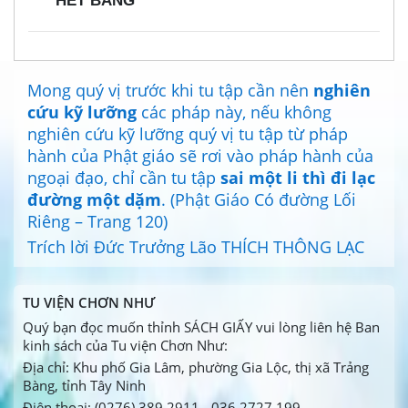
HẾT BĂNG
Mong quý vị trước khi tu tập cần nên
nghiên
cứu kỹ lưỡng
các pháp này, nếu không
nghiên cứu kỹ lưỡng quý vị tu tập từ pháp
hành của Phật giáo sẽ rơi vào pháp hành của
ngoại đạo, chỉ cần tu tập
sai một li thì đi lạc
đường một dặm
. (Phật Giáo Có đường Lối
Riêng – Trang 120)
Trích lời Đức Trưởng Lão THÍCH THÔNG LẠC
TU VIỆN CHƠN NHƯ
Quý bạn đọc muốn thỉnh SÁCH GIẤY vui lòng liên hệ Ban
kinh sách của Tu viện Chơn Như:
Địa chỉ: Khu phố Gia Lâm, phường Gia Lộc, thị xã Trảng
Bàng, tỉnh Tây Ninh
Điện thoại: (0276) 389 2911 - 036.2727.199