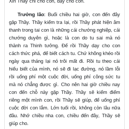
Xin Thầy chỉ cho con, dạy cho con.
Trưởng lão
: Buổi chiều hai giờ, con đến đây
gặp Thầy. Thầy kiểm tra lại, rồi Thầy phát hiện âm
thanh trong tai con là những cái chướng nghiệp, cái
chướng duyên gì, hoặc là con do tu sai mà nó
thành ra Thinh tưởng. Để rồi Thầy dạy cho con
cách thức phá, để biết cách tu. Chứ không khéo rồi
ngày qua tháng lại nó trôi mất đi. Rồi tu theo cái
hiểu biết của mình, nó sẽ đi lạc đường, nó lầm lỗi
rồi uổng phí một cuộc đời, uổng phí công sức tu
mà nó chẳng được gì. Cho nên hai giờ chiều nay
con đến chỗ này gặp Thầy. Thầy sẽ kiểm điểm
riêng một mình con, rồi Thầy sẽ giúp, để uổng phí
cuộc đời con lắm. Lớn tuổi rồi, không còn lâu nữa
đâu. Nhớ chiều nha con, chiều đến đây, Thầy sẽ
giúp cho.