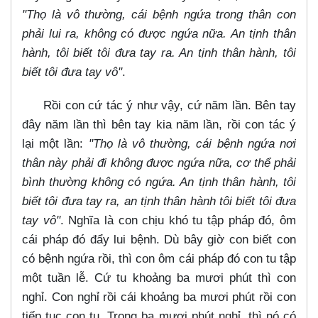
"Thọ là vô thường, cái bệnh ngứa trong thân con
phải lui ra, không có được ngứa nữa. An tịnh thân
hành, tôi biết tôi đưa tay ra. An tịnh thân hành, tôi
biết tôi đưa tay vô"
.
Rồi con cứ tác ý như vậy, cứ năm lần. Bên tay
đây năm lần thì bên tay kia năm lần, rồi con tác ý
lại một lần:
"Thọ là vô thường, cái bệnh ngứa nơi
thân này phải đi không được ngứa nữa, cơ thể phải
bình thường không có ngứa. An tịnh thân hành, tôi
biết tôi đưa tay ra, an tịnh thân hành tôi biết tôi đưa
tay vô"
. Nghĩa là con chịu khó tu tập pháp đó, ôm
cái pháp đó đẩy lui bệnh. Dù bây giờ con biết con
có bệnh ngứa rồi, thì con ôm cái pháp đó con tu tập
một tuần lễ. Cứ tu khoảng ba mươi phút thì con
nghỉ. Con nghỉ rồi cái khoảng ba mươi phút rồi con
tiếp tục con tu. Trong ba mươi phút nghỉ, thì nó có