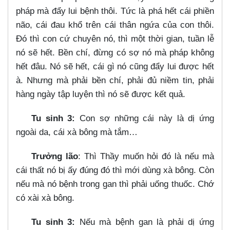
pháp mà đẩy lui bệnh thôi. Tức là phá hết cái phiền
não, cái đau khổ trên cái thân ngứa của con thôi.
Đó thì con cứ chuyên nó, thì một thời gian, tuần lễ
nó sẽ hết. Bền chí, đừng có sợ nó mà pháp không
hết đâu. Nó sẽ hết, cái gì nó cũng đẩy lui được hết
à. Nhưng mà phải bền chí, phải đủ niềm tin, phải
hàng ngày tập luyện thì nó sẽ được kết quả.
Tu sinh 3:
Con sợ những cái này là dị ứng
ngoài da, cái xà bông mà tắm…​
Trưởng lão
: Thì Thầy muốn hỏi đó là nếu mà
cái thất nó bị ấy đúng đó thì mới dùng xà bông. Còn
nếu mà nó bệnh trong gan thì phải uống thuốc. Chớ
có xài xà bông.
Tu sinh 3:
Nếu mà bệnh gan là phải dị ứng