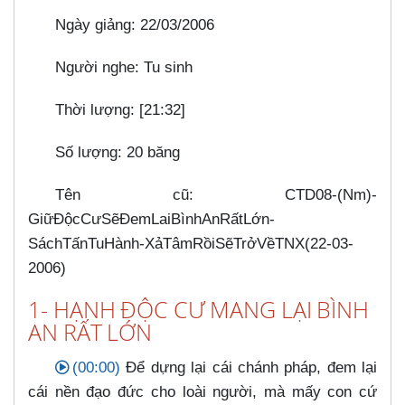
Ngày giảng: 22/03/2006
Người nghe: Tu sinh
Thời lượng: [21:32]
Số lượng: 20 băng
Tên cũ: CTD08-(Nm)-
GiữĐộcCưSẽÐemLaiBìnhAnRấtLớn-
SáchTấnTuHành-XảTâmRồiSẽTrởVềTNX(22-03-
2006)
1- HẠNH ĐỘC CƯ MANG LẠI BÌNH
AN RẤT LỚN
(00:00)
Để dựng lại cái chánh pháp, đem lại
cái nền đạo đức cho loài người, mà mấy con cứ