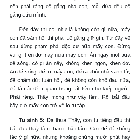
nên phải ráng cố gắng nha con, mỗi đứa đều cố
gắng cứu mình.
Đến đây thì coi như là không còn gì nữa, mấy
con đã sám hối thì phải cố gắng giữ gìn. Từ đây về
sau đừng phạm phải độc cư nữa mấy con. Đừng
vui gì trên đời này nữa mấy con. Ăn ngày một bữa
để sống, có gì ăn nấy, không khen ngon, khen dở.
Ăn để sống, để tu mấy con, để ra khỏi nhà sanh tử,
để chấm dứt luân hồi, để không còn khổ đau nữa,
đó là cái điều quan trọng rất lớn cho kiếp người.
Phải ráng, Thầy mong như vậy lắm. Rồi bắt đầu
bây giờ mấy con trở về lo tu tập.
Tu sinh 5:
Dạ thưa Thầy, con tu tiếng đầu thì
bắt đầu thấy tâm thanh thản lắm. Con để đó không
tác ý gì nữa, nhưng khoảng chừng mười phút hay