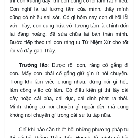
thì con xuống đây, thì con cũng có lỗi lầm rất nhiều.
Con nghĩ là tại lương tâm của mình, thấy mình
cũng có nhiều sai sót. Có gì hôm nay con đi hối lỗi
với Thầy, con cũng hứa với lương tâm là chỉnh đốn
lại đàng hoàng, để sửa chữa lại bản thân mình.
Bước tiếp theo thì con ráng tu Tứ Niệm Xứ cho tốt
rồi vô đây gặp Thầy.
Trưởng lão
: Được rồi con, ráng cố gắng đi
con. Mấy con phải cố gắng giữ gìn ít nói chuyện.
Trong khi làm việc chung nhau, đừng nói gì hết,
làm công việc cứ làm. Có điều kiện gì thì lấy cái
cây hoặc cái búa, cái đục, cái đinh phát ra thôi.
Mình không có nói chuyện gì ngoài đời, mà cũng
không nói chuyện gì trong cái sự tu tập nữa.
Chỉ khi nào cần thiết hỏi những phương pháp tu
thì cứ hỏi thẳng Thầy thôi. Huynh đệ mình có hỏi