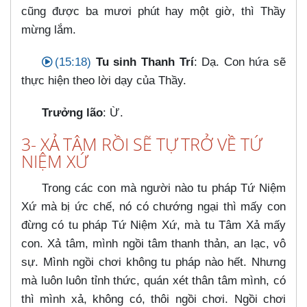
cũng được ba mươi phút hay một giờ, thì Thầy
mừng lắm.
(15:18)
Tu sinh Thanh Trí
: Dạ. Con hứa sẽ
thực hiện theo lời dạy của Thầy.
Trưởng lão
: Ừ.
3- XẢ TÂM RỒI SẼ TỰ TRỞ VỀ TỨ
NIỆM XỨ
Trong các con mà người nào tu pháp Tứ Niệm
Xứ mà bị ức chế, nó có chướng ngại thì mấy con
đừng có tu pháp Tứ Niệm Xứ, mà tu Tâm Xả mấy
con. Xả tâm, mình ngồi tâm thanh thản, an lạc, vô
sự. Mình ngồi chơi không tu pháp nào hết. Nhưng
mà luôn luôn tỉnh thức, quán xét thân tâm mình, có
thì mình xả, không có, thôi ngồi chơi. Ngồi chơi