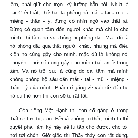
lắm, phải giữ cho trọn, kỹ lưỡng hẳn hòi. Nhứt là
cái Giới luật, thứ hai là phòng hộ mắt - tai - mũi -
miệng - thân - ý, đừng có nhìn ngó vào thất ai.
Đừng có quan tâm đến người khác mà chỉ lo cho
mình, thì tâm nó sẽ không bị phóng dật. Mặc dù là
nó phóng dật qua thất người khác, nhưng mà điều
kiện nó cũng gây cho mình, mặc dù là không nói
chuyện, chứ nó cũng gây cho mình bất an ở trong
tâm. Và nó trồi sụt là cũng do cái tâm mà mình
không phòng hộ sáu căn mắt - tai - mũi - miệng -
thân - ý của mình. Phải cố gắng về vấn đề đó cho
nó cụ thể hơn thì con sẽ tu rất tốt.
Còn riêng Mật Hạnh thì con cố gắng ở trong
thất nỗ lực tu, con. Bởi vì không tu thôi, mình tu thì
quyết phải làm kỳ này sẽ tu tập cho được, cho tới
nơi tới chốn. Giờ giấc thì Thầy thấy con rất đúng,