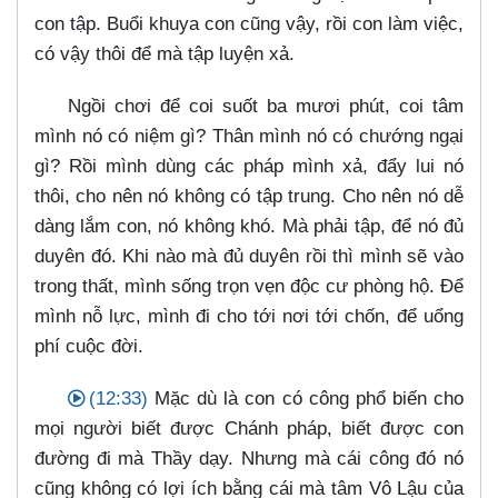
con tập. Buổi khuya con cũng vậy, rồi con làm việc,
có vậy thôi để mà tập luyện xả.
Ngồi chơi để coi suốt ba mươi phút, coi tâm
mình nó có niệm gì? Thân mình nó có chướng ngại
gì? Rồi mình dùng các pháp mình xả, đẩy lui nó
thôi, cho nên nó không có tập trung. Cho nên nó dễ
dàng lắm con, nó không khó. Mà phải tập, để nó đủ
duyên đó. Khi nào mà đủ duyên rồi thì mình sẽ vào
trong thất, mình sống trọn vẹn độc cư phòng hộ. Để
mình nỗ lực, mình đi cho tới nơi tới chốn, để uổng
phí cuộc đời.
(12:33)
Mặc dù là con có công phổ biến cho
mọi người biết được Chánh pháp, biết được con
đường đi mà Thầy dạy. Nhưng mà cái công đó nó
cũng không có lợi ích bằng cái mà tâm Vô Lậu của